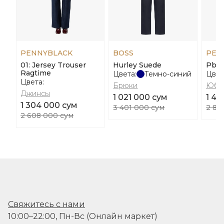
PENNYBLACK
BOSS
PEN
01: Jersey Trouser
Hurley Suede
Pbp
Ragtime
Цвета:
Темно-синий
Цвет
Цвета:
Брюки
Юбк
Джинсы
1 021 000 сум
1 44
1 304 000 сум
3 401 000 сум
2 89
2 608 000 сум
Свяжитесь с нами
10:00–22:00, Пн-Вс (Онлайн маркет)