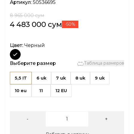
Артикул
: 50536695
8 965 000 сум
4 483 000 сум
-50%
Цвет:
Черный
Выберите размер
Таблица размеров
5,5 IT
6 uk
7 uk
8 uk
9 uk
10 eu
11
12 EU
-
+