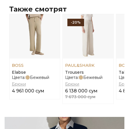
Также смотрят
-20%
BOSS
PAUL&SHARK
BOS
Elabse
Trousers
Talia
Цвета:
Бежевый
Цвета:
Бежевый
Цвет
Брюки
Брюки
Брю
4 961 000 сум
6 138 000 сум
4 8
7 673 000 сум