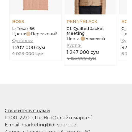
BOSS
PENNYBLACK
BOS
L-Tesar 66
01: Quilted Jacket
C_Eb
Meeting
Цвета:
Персиковый
Цвет
Цвета:
Бежевый
Футболки
Худи
Куртки
1 207 000 сум
974
1 247 000 сум
4 023 000 сум
3 24
4 155 000 сум
Свяжитесь с нами
10:00–22:00, Пн-Вс (Онлайн маркет)
E-mail: marketing@di-sport.uz
Адрес: г.Ташкент, пр-т А.Темура, 60