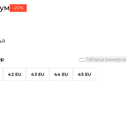
сум
-20%
ый
ер
Таблица размеров
42 EU
43 EU
44 EU
45 EU