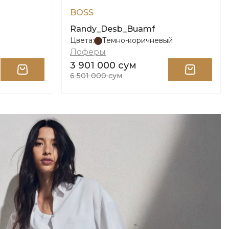
BOSS
Randy_Desb_Buamf
Цвета:
Темно-коричневый
Лоферы
3 901 000 сум
6 501 000 сум