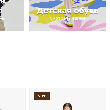
я
а
Детская обувь
Смотреть еще
-70%