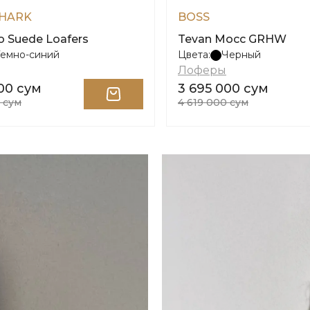
HARK
BOSS
o Suede Loafers
Tevan Mocc GRHW
Темно-синий
Цвета:
Черный
Лоферы
00 сум
3 695 000 сум
 сум
4 619 000 сум