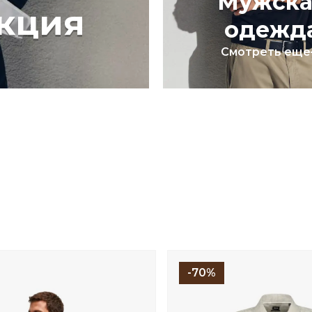
Мужска
кция
одежд
Смотреть еще
-70%