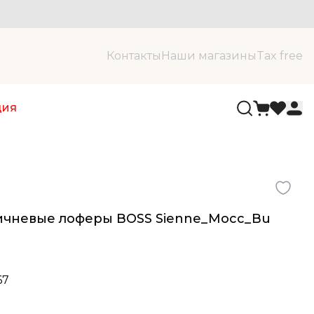
Контакты
Наши магазины
Tax free
ция
ичневые лоферы BOSS Sienne_Mocc_Bu
67