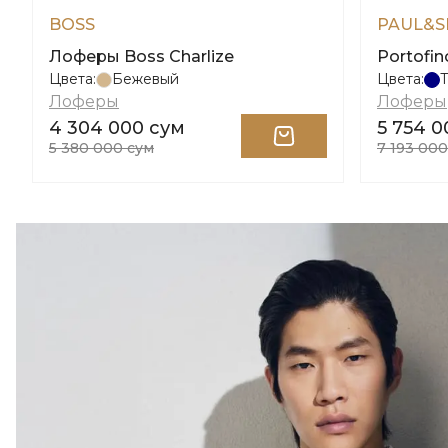
BOSS
PAUL&S
Лоферы Boss Charlize
Portofin
Цвета:
Бежевый
Цвета:
Лоферы
Лоферы
4 304 000 сум
5 754 0
5 380 000 сум
7 193 000