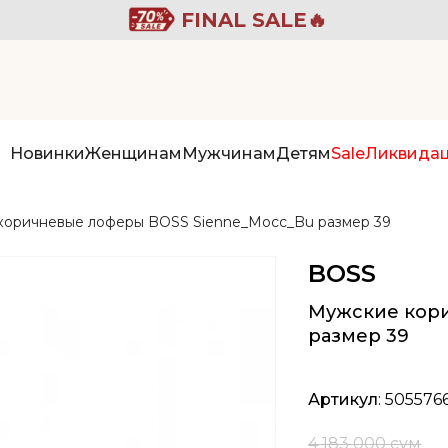
FINAL SALE🔥
Новинки
Женщинам
Мужчинам
Детям
Sale
Ликвида
коричневые лоферы BOSS Sienne_Mocc_Bu размер 39
BOSS
Мужские кор
размер 39
Артикул
: 505576
4 183 000 сум