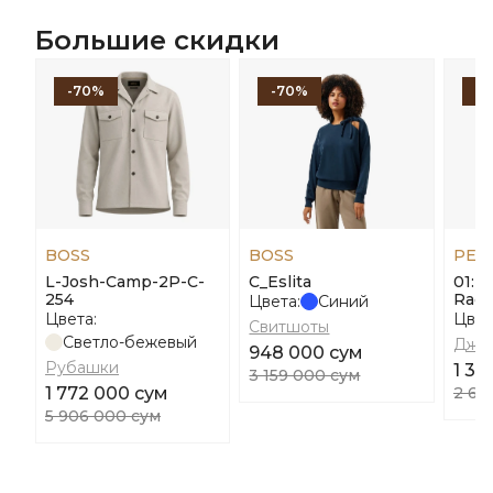
Большие скидки
-70%
-70%
-
BOSS
BOSS
PEN
L-Josh-Camp-2P-C-
C_Eslita
01: 
254
Ragt
Цвета:
Синий
Цвета:
Цвет
Свитшоты
Светло-бежевый
Джи
948 000 сум
Рубашки
1 30
3 159 000 сум
1 772 000 сум
2 60
5 906 000 сум