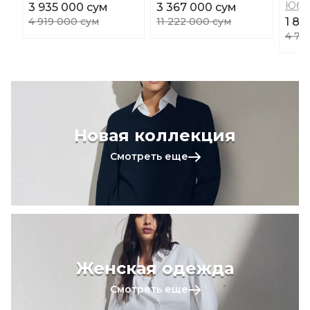
Юбк
3 935 000 сум
3 367 000 сум
4 919 000 сум
11 222 000 сум
1 88
4 71
Новая коллекция
Смотреть еще
Женская одежда
Смотреть еще