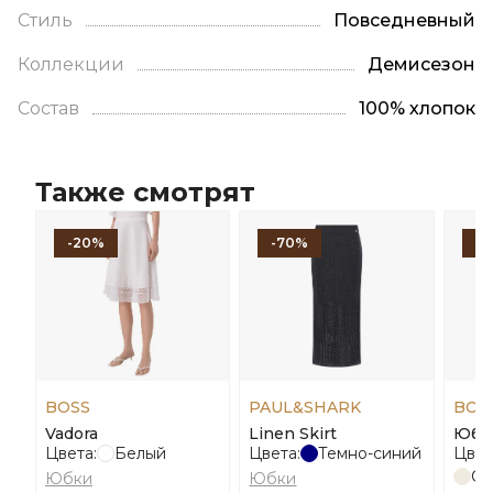
Стиль
Повседневный
Коллекции
Демисезон
Состав
100% хлопок
Также смотрят
-20%
-70%
-
BOSS
PAUL&SHARK
BOS
Vadora
Linen Skirt
Юбка
Цвета:
Белый
Цвета:
Темно-синий
Цвет
Св
Юбки
Юбки