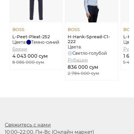
BOSS
BOSS
BOS
L-Peet-Pleat-252
H-Hank-Spread-C1-
L-Ha
222
Цвета:
Темно-синий
Цвет
Цвета:
Брюки
Руб
Светло-голубой
4 043 000 сум
1 62
Рубашки
8 086 000 сум
5 41
836 000 сум
2 784 000 сум
Свяжитесь с нами
10:00–22:00, Пн-Вс (Онлайн маркет)