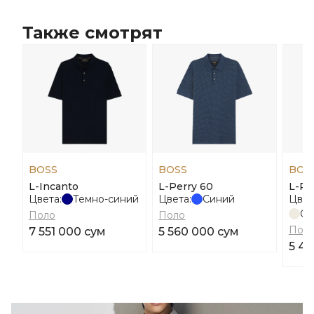
Также смотрят
BOSS
BOSS
BOS
L-Incanto
L-Perry 60
L-Pay
Цвета:
Темно-синий
Цвета:
Синий
Цвет
Св
Поло
Поло
Пол
7 551 000 сум
5 560 000 сум
5 46