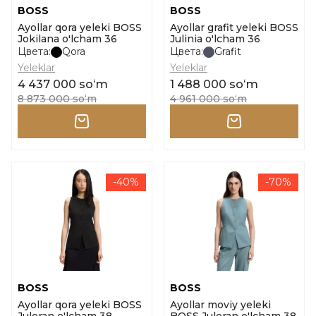
BOSS
BOSS
Ayollar qora yeleki BOSS
Ayollar grafit yeleki BOSS
Jokilana o'lcham 36
Julinia o'lcham 36
Цвета:
Qora
Цвета:
Grafit
Yeleklar
Yeleklar
4 437 000 soʻm
1 488 000 soʻm
8 873 000 soʻm
4 961 000 soʻm
-40%
-70%
BOSS
BOSS
Ayollar qora yeleki BOSS
Ayollar moviy yeleki