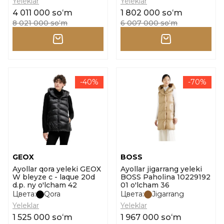
Yeleklar
Yeleklar
4 011 000 soʻm
1 802 000 soʻm
8 021 000 soʻm
6 007 000 soʻm
-40%
-70%
GEOX
BOSS
Ayollar qora yeleki GEOX
Ayollar jigarrang yeleki
W bleyze c - laque 20d
BOSS Paholina 10229192
d.p. ny o'lcham 42
01 o'lcham 36
Цвета:
Qora
Цвета:
Jigarrang
Yeleklar
Yeleklar
1 525 000 soʻm
1 967 000 soʻm