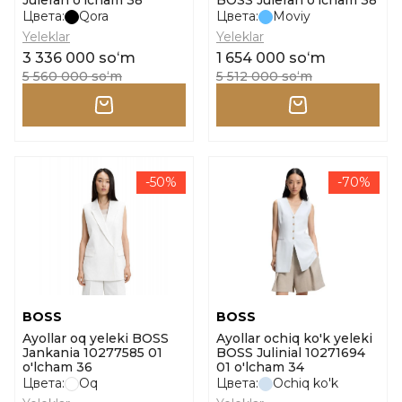
Juleran o'lcham 38
BOSS Juleran o'lcham 38
Цвета:
Qora
Цвета:
Moviy
Yeleklar
Yeleklar
3 336 000 soʻm
1 654 000 soʻm
5 560 000 soʻm
5 512 000 soʻm
-50%
-70%
BOSS
BOSS
Ayollar oq yeleki BOSS
Ayollar ochiq ko'k yeleki
Jankania 10277585 01
BOSS Julinial 10271694
o'lcham 36
01 o'lcham 34
Цвета:
Oq
Цвета:
Ochiq ko'k