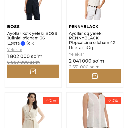
BOSS
PENNYBLACK
Ayollar ko'k yeleki BOSS
Ayollar oq yeleki
Julinial o'lcham 36
PENNYBLACK
Pbpcalcina o'lcham 42
Цвета:
Ko'k
Цвета:
Oq
Yeleklar
Yeleklar
1 802 000 soʻm
2 041 000 soʻm
6 007 000 soʻm
2 551 000 soʻm
-20%
-20%