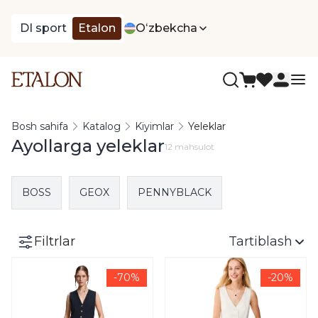
DI sport
Etalon
Oʻzbekcha
Bosh sahifa
Katalog
Kiyimlar
Yeleklar
Ayollarga yeleklar
12 mahsulot
BOSS
GEOX
PENNYBLACK
Filtrlar
Tartiblash
-70%
-20%