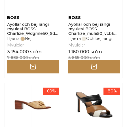
BOSS
BOSS
Ayollar och bej rangi
Ayollar och bej rangi
myulesi BOSS
myulesi BOSS
Charlize_Wdgmle50_Sd
Charlize_mule50_vcbk
o'lcham 37
10271779 01 o'lcham 38
Цвета:
Bej
Цвета:
Och bej rangi
Myulelar
Myulelar
3 154 000 soʻm
1 160 000 soʻm
7 886 000 soʻm
3 865 000 soʻm
-60%
-80%