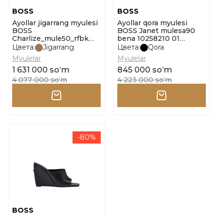
BOSS
BOSS
Ayollar jigarrang myulesi
Ayollar qora myulesi
BOSS
BOSS Janet mulesa90
Charlize_mule50_rfbk
bena 10258210 01
10271641 01 o'lcham 37
o'lcham 38
Цвета:
Jigarrang
Цвета:
Qora
Myulelar
Myulelar
1 631 000 soʻm
845 000 soʻm
4 077 000 soʻm
4 223 000 soʻm
-80%
BOSS