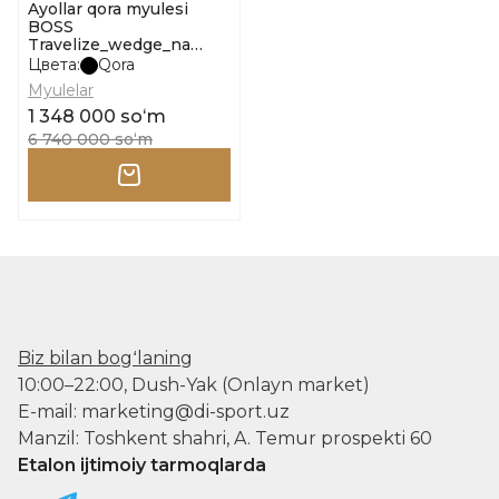
Ayollar qora myulesi
BOSS
Travelize_wedge_na
10254667 01 o'lcham 37
Цвета:
Qora
Myulelar
1 348 000 soʻm
6 740 000 soʻm
Biz bilan bogʻlaning
10:00–22:00, Dush-Yak (Onlayn market)
E-mail: marketing@di-sport.uz
Manzil: Toshkent shahri, A. Temur prospekti 60
Etalon ijtimoiy tarmoqlarda