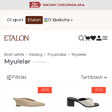
YAKUNIY CHEGIRMALAR🔥
DI sport
Etalon
Oʻzbekcha
Bosh sahifa
Katalog
Poyafzallar
Myulelar
Myulelar
5 mahsulot
Filtrlar
Tartiblash
-60%
-70%