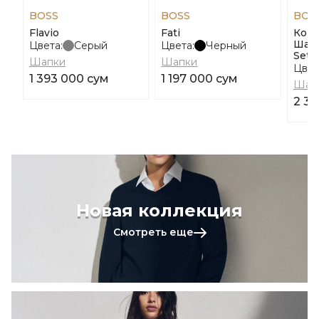
BOSS
BOSS
BOS
Flavio
Fati
Комп
Шар
Цвета:
Серый
Цвета:
Черный
Set
Шапки
Шапки
Цвет
1 393 000 сум
1 197 000 сум
Шап
2 39
Новая коллекция
Смотреть еще