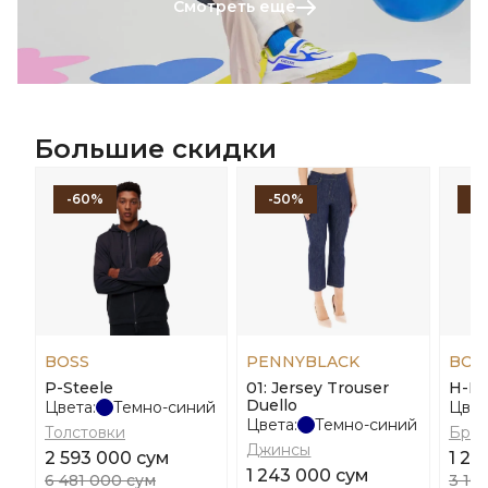
Смотреть еще
Большие скидки
-60%
-50%
-
BOSS
PENNYBLACK
BOS
P-Steele
01: Jersey Trouser
H-La
Duello
Цвета:
Темно-синий
Цвет
Цвета:
Темно-синий
Толстовки
Брю
Джинсы
2 593 000 сум
1 24
1 243 000 сум
6 481 000 сум
3 10