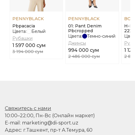
PENNYBLACK
PENNYBLACK
BOS
Pbpacacia
01: Pant Denim
H-Ha
Pbcropped
222
Цвета:
Белый
Цвета:
Темно-синий
Цвет
Рубашки
Джинсы
Руб
1 597 000 сум
994 000 сум
1 12
3 194 000 сум
2 486 000 сум
2 80
Свяжитесь с нами
10:00–22:00, Пн-Вс (Онлайн маркет)
E-mail: marketing@di-sport.uz
Адрес: г.Ташкент, пр-т А.Темура, 60