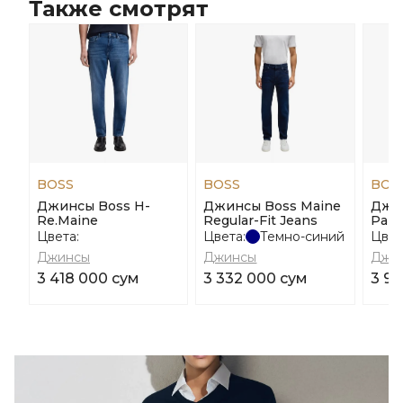
Также смотрят
BOSS
BOSS
BOS
Джинсы Boss H-
Джинсы Boss Maine
Джи
Re.Maine
Regular-Fit Jeans
Park
Цвета:
Цвета:
Темно-синий
Цвет
Джинсы
Джинсы
Джи
3 418 000 сум
3 332 000 сум
3 91