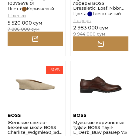
10275676 01
лоферы BOSS
Dressletic_Loaf_Nbbr
Цвета:
Коричневый
размер 6,5
Цвета:
Темно-синий
Шлепки
Лоферы
5 520 000 сум
2 983 000 сум
7 886 000 сум
9 944 000 сум
-60%
BOSS
BOSS
Женские светло-
Мужские коричневые
бежевые мюли BOSS
туфли BOSS Tayil-
Charlize_Wdgmle50_Sd
L_Derb_Buw размер 7,5