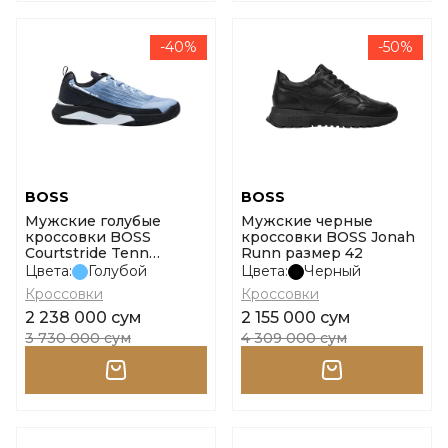
-40%
-50%
BOSS
BOSS
Мужские голубые
Мужские черные
кроссовки BOSS
кроссовки BOSS Jonah
Courtstride Tenn
Runn размер 42
размер 42
Цвета:
Голубой
Цвета:
Черный
Кроссовки
Кроссовки
2 238 000 сум
2 155 000 сум
3 730 000 сум
4 309 000 сум