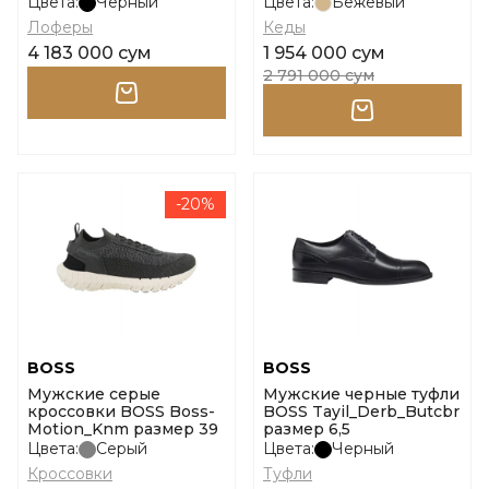
размер 39
размер 35
Цвета:
Черный
Цвета:
Бежевый
Лоферы
Кеды
4 183 000 сум
1 954 000 сум
2 791 000 сум
-20%
BOSS
BOSS
Мужские серые
Мужские черные туфли
кроссовки BOSS Boss-
BOSS Tayil_Derb_Butcbr
Motion_Knm размер 39
размер 6,5
Цвета:
Серый
Цвета:
Черный
Кроссовки
Туфли