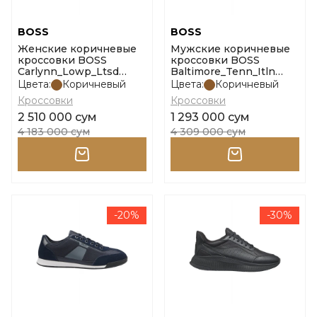
BOSS
BOSS
Женские коричневые
Мужские коричневые
кроссовки BOSS
кроссовки BOSS
Carlynn_Lowp_Ltsd
Baltimore_Tenn_Itln
размер 35
размер 41
Цвета:
Коричневый
Цвета:
Коричневый
Кроссовки
Кроссовки
2 510 000 сум
1 293 000 сум
4 183 000 сум
4 309 000 сум
-20%
-30%