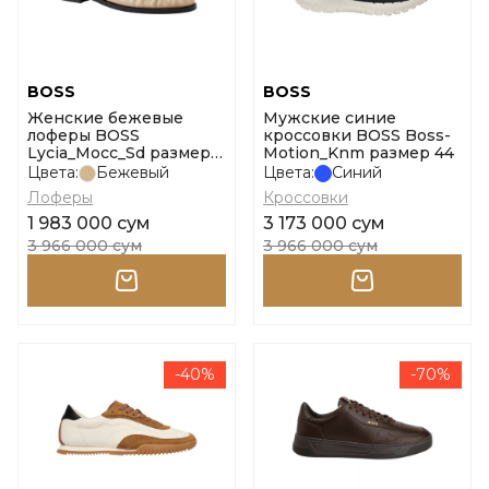
BOSS
BOSS
Женские бежевые
Мужские синие
лоферы BOSS
кроссовки BOSS Boss-
Lycia_Mocc_Sd размер
Motion_Knm размер 44
38
Цвета:
Бежевый
Цвета:
Синий
Лоферы
Кроссовки
1 983 000 сум
3 173 000 сум
3 966 000 сум
3 966 000 сум
-40%
-70%