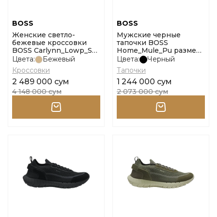
BOSS
BOSS
Женские светло-
Мужские черные
бежевые кроссовки
тапочки BOSS
BOSS Carlynn_Lowp_Sdf
Home_Mule_Pu размер
размер 36
39
Цвета:
Бежевый
Цвета:
Черный
Кроссовки
Тапочки
2 489 000 сум
1 244 000 сум
4 148 000 сум
2 073 000 сум