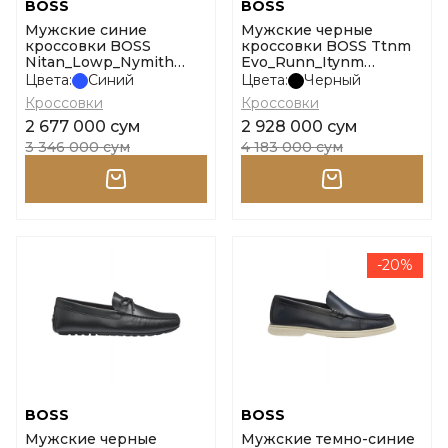
BOSS
BOSS
Мужские синие
Мужские черные
кроссовки BOSS
кроссовки BOSS Ttnm
Nitan_Lowp_Nymith
Evo_Runn_Itynm
размер 39
размер 39
Цвета:
Синий
Цвета:
Черный
Кроссовки
Кроссовки
2 677 000 сум
2 928 000 сум
3 346 000 сум
4 183 000 сум
-20%
BOSS
BOSS
Мужские черные
Мужские темно-синие