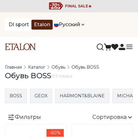
FINAL SALE🔥
DI sport
Etalon
Русский
Главная
Каталог
Обувь
Обувь BOSS
Обувь BOSS
272 товара
BOSS
GEOX
HARMONT&BLAINE
MICHAEL
Фильтры
Сортировка
-60%