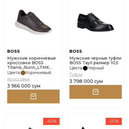
BOSS
BOSS
Мужские коричневые
Мужские черные туфли
кроссовки BOSS
BOSS Tayil размер 10,5
Titanis_Runn_LTMX
Цвета:
Черный
размер 44
Цвета:
Коричневый
Туфли
Кроссовки
3 798 000 сум
3 966 000 сум
-40%
-20%