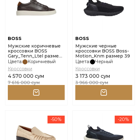
BOSS
BOSS
Мужские коричневые
Мужские черные
кроссовки BOSS
кроссовки BOSS Boss-
Gary_Tenn_Ltel размер
Motion_Knm размер 39
40
Цвета:
Коричневый
Цвета:
Черный
Кроссовки
Кроссовки
4 570 000 сум
3 173 000 сум
7 616 000 сум
3 966 000 сум
-50%
-20%