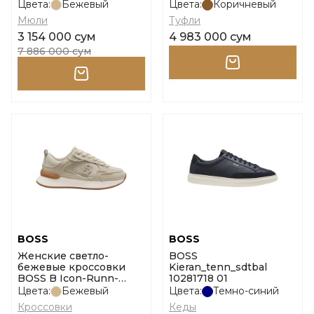
размер 37
Цвета:
Бежевый
Цвета:
Коричневый
Мюли
Туфли
3 154 000 сум
4 983 000 сум
7 886 000 сум
BOSS
BOSS
Женские светло-
BOSS
бежевые кроссовки
Kieran_tenn_sdtbal
BOSS B Icon-Runn-
10281718 01
Stcsdcv размер 41
Цвета:
Бежевый
Цвета:
Темно-синий
Кроссовки
Кеды