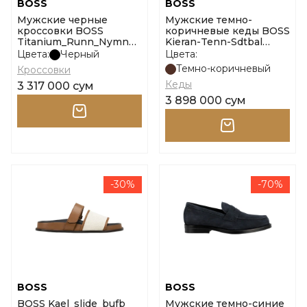
BOSS
BOSS
Мужские черные
Мужские темно-
кроссовки BOSS
коричневые кеды BOSS
Titanium_Runn_Nymnp
Kieran-Tenn-Sdtbal
размер 39
размер 41
Цвета:
Черный
Цвета:
Темно-коричневый
Кроссовки
Кеды
3 317 000 сум
3 898 000 сум
-30%
-70%
BOSS
BOSS
BOSS Kael_slide_bufb
Мужские темно-синие