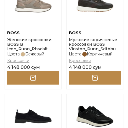
BOSS
BOSS
Женские кроссовки
Мужские коричневые
BOSS B
кроссовки BOSS
Icon_Runn_Rhsdalt
Vinston_Runn_Sdtbbu
размер 35
размер 39
Цвета:
Бежевый
Цвета:
Коричневый
Кроссовки
Кроссовки
4 148 000 сум
4 148 000 сум