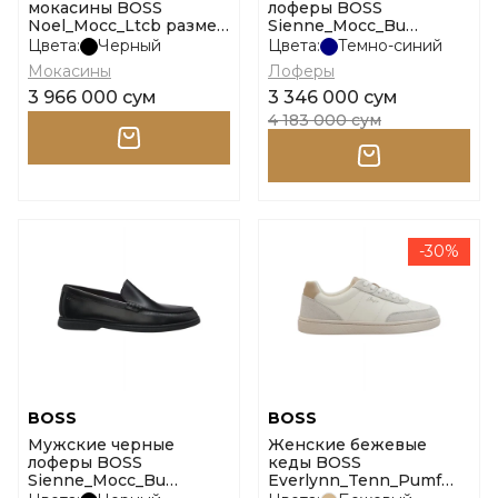
мокасины BOSS
лоферы BOSS
Noel_Mocc_Ltcb размер
Sienne_Mocc_Bu
39
размер 42
Цвета:
Черный
Цвета:
Темно-синий
Мокасины
Лоферы
3 966 000 сум
3 346 000 сум
4 183 000 сум
-30%
BOSS
BOSS
Мужские черные
Женские бежевые
лоферы BOSS
кеды BOSS
Sienne_Mocc_Bu
Everlynn_Tenn_Pumf