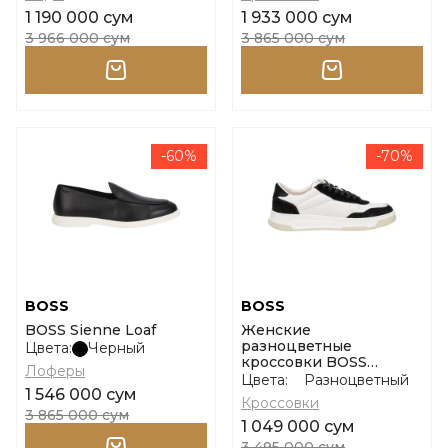
1 190 000 сум
1 933 000 сум
3 966 000 сум
3 865 000 сум
-60%
-70%
BOSS
BOSS
BOSS Sienne Loaf
Женские
разноцветные
Цвета:
Черный
кроссовки BOSS
Лоферы
Baltimore размер 37
Цвета:
Разноцветный
1 546 000 сум
Кроссовки
3 865 000 сум
1 049 000 сум
3 495 000 сум