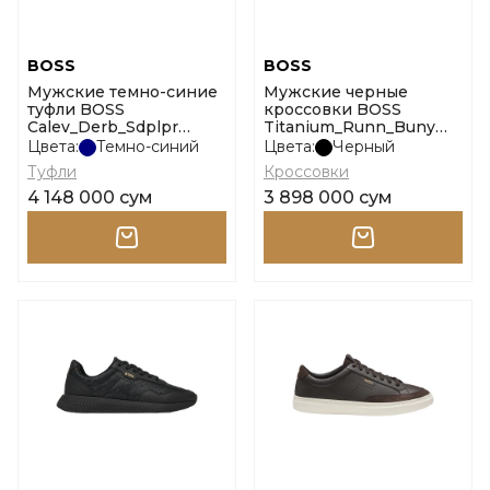
BOSS
BOSS
Мужские темно-синие
Мужские черные
туфли BOSS
кроссовки BOSS
Calev_Derb_Sdplpr
Titanium_Runn_Buny
размер 40
размер 39
Цвета:
Темно-синий
Цвета:
Черный
Туфли
Кроссовки
4 148 000 сум
3 898 000 сум