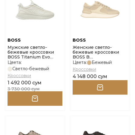
BOSS
BOSS
Мужские светло-
Женские светло-
бежевые кроссовки
бежевые кроссовки
BOSS Titanium Evo
BOSS B
Runner размер 44
Icon_Runn_Rhsdalt
Цвета:
Цвета:
Бежевый
размер 36
Светло-бежевый
Кроссовки
Кроссовки
4 148 000 сум
1 492 000 сум
3 730 000 сум