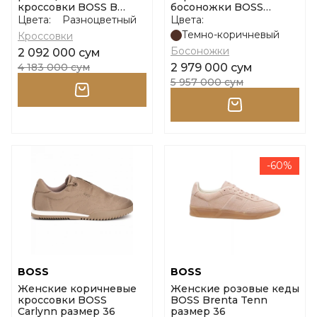
кроссовки BOSS B
босоножки BOSS
Icon_Runn_ltemb
Charlize San50 размер
Цвета:
Разноцветный
Цвета:
размер 37
36
Темно-коричневый
Кроссовки
Босоножки
2 092 000 сум
4 183 000 сум
2 979 000 сум
5 957 000 сум
-60%
BOSS
BOSS
Женские коричневые
Женские розовые кеды
кроссовки BOSS
BOSS Brenta Tenn
Carlynn размер 36
размер 36