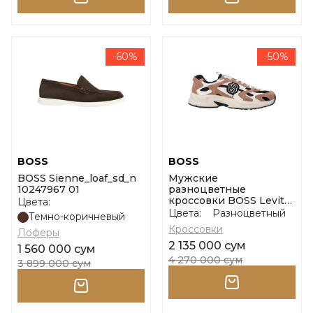
-60%
-50%
BOSS
BOSS
BOSS Sienne_loaf_sd_n
Мужские
10247967 01
разноцветные
кроссовки BOSS Levitt
Цвета:
Runn BB размер 41
Цвета:
Разноцветный
Темно-коричневый
Кроссовки
Лоферы
2 135 000 сум
1 560 000 сум
4 270 000 сум
3 899 000 сум