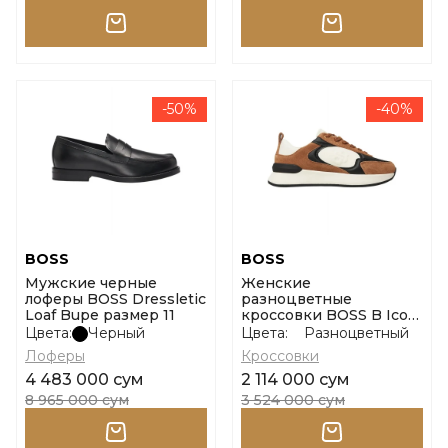
-50%
-40%
BOSS
BOSS
Мужские черные
Женские
лоферы BOSS Dressletic
разноцветные
Loaf Bupe размер 11
кроссовки BOSS B Icon
размер 37
Цвета:
Черный
Цвета:
Разноцветный
Лоферы
Кроссовки
4 483 000 сум
2 114 000 сум
8 965 000 сум
3 524 000 сум