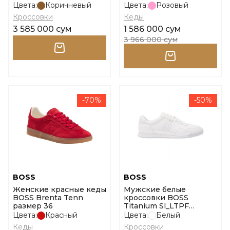
Цвета:
Коричневый
Цвета:
Розовый
Кроссовки
Кеды
3 585 000 сум
1 586 000 сум
3 966 000 сум
-70%
-50%
BOSS
BOSS
Женские красные кеды
Мужские белые
BOSS Brenta Tenn
кроссовки BOSS
размер 36
Titanium Sl_LTPF
размер 39
Цвета:
Красный
Цвета:
Белый
Кеды
Кроссовки