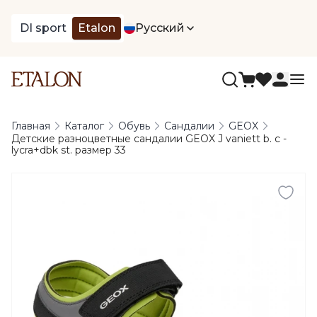
DI sport
Etalon
Русский
Главная
Каталог
Обувь
Сандалии
GEOX
Детские разноцветные сандалии GEOX J vaniett b. c -
lycra+dbk st. размер 33