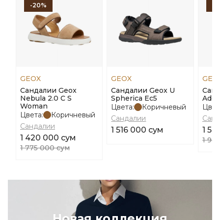
-20%
-
GEOX
GEOX
GEO
Сандалии Geox
Сандалии Geox U
Санд
Nebula 2.0 C S
Spherica Ec5
Ade
Woman
Цвета:
Коричневый
Цвет
Цвета:
Коричневый
Сандалии
Санд
Сандалии
1 516 000 сум
1 54
1 420 000 сум
1 93
1 775 000 сум
Новая коллекция