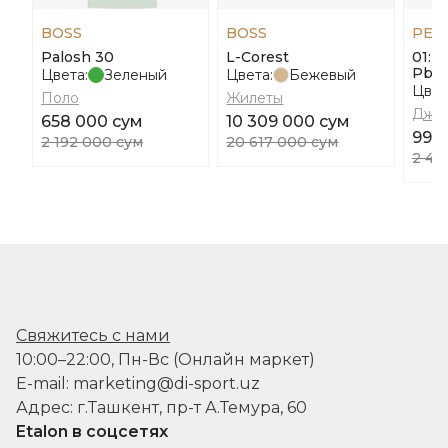
BOSS
BOSS
PEN
Palosh 30
L-Corest
01: 
Pbc
Цвета:
Зеленый
Цвета:
Бежевый
Цвет
Поло
Жилеты
Джи
658 000 сум
10 309 000 сум
994
2 192 000 сум
20 617 000 сум
2 48
Свяжитесь с нами
10:00–22:00, Пн-Вс (Онлайн маркет)
E-mail: marketing@di-sport.uz
Адрес: г.Ташкент, пр-т А.Темура, 60
Etalon в соцсетях