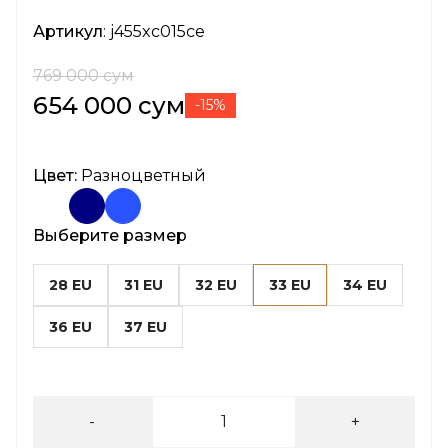
Артикул
: j455xc015ce
769 000 сум
654 000 сум
-15%
Цвет:
Разноцветный
Выберите размер
28 EU
31 EU
32 EU
33 EU
34 EU
36 EU
37 EU
-
+