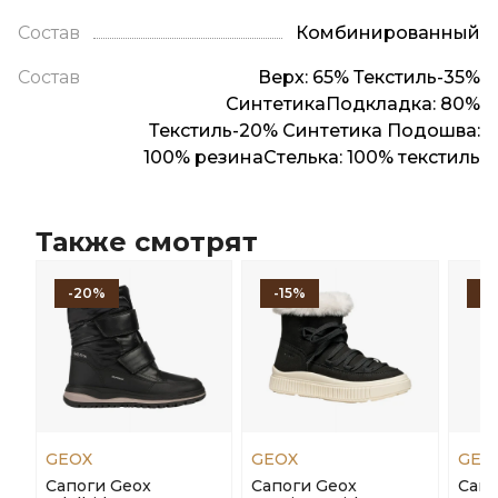
Состав
Комбинированный
Состав
Верх: 65% Текстиль-35%
СинтетикаПодкладка: 80%
Текстиль-20% Синтетика Подошва:
100% резинаСтелька: 100% текстиль
Также смотрят
-20%
-15%
-1
GEOX
GEOX
GEO
Сапоги Geox
Сапоги Geox
Сапо