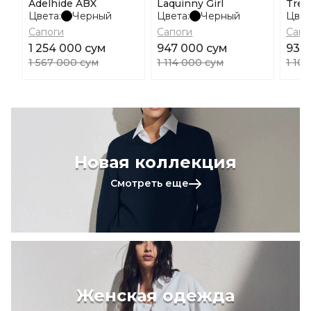
Adelhide ABX
Laquinny Girl
Trek
Цвета:
Черный
Цвета:
Черный
Цвет
Сапоги
Сапоги
Сапо
1 254 000 сум
947 000 сум
938
1 567 000 сум
1 114 000 сум
1 10
Новая коллекция
Смотреть еще
Женская одежда