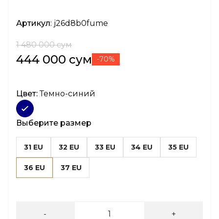
Артикул
: j26d8b0fume
1 480 000 сум
444 000 сум
-70%
Цвет:
Темно-синий
Выберите размер
31 EU
32 EU
33 EU
34 EU
35 EU
36 EU
37 EU
-
+