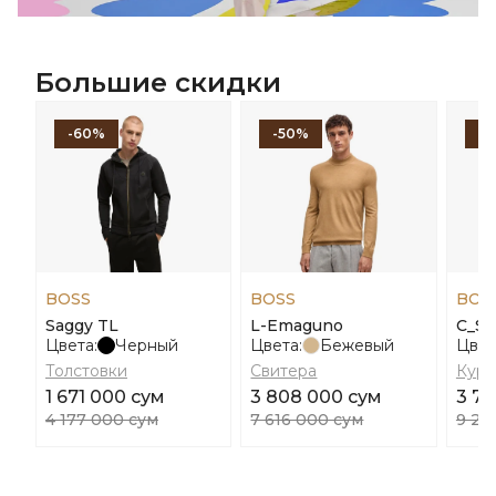
Большие скидки
-60%
-50%
-
BOSS
BOSS
BOS
Saggy TL
L-Emaguno
C_Sa
Цвета:
Черный
Цвета:
Бежевый
Цвет
Толстовки
Свитера
Курт
1 671 000 сум
3 808 000 сум
3 7
4 177 000 сум
7 616 000 сум
9 27