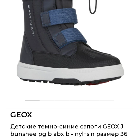
GEOX
Детские темно-синие сапоги GEOX J
bunshee pg b abx b - nyl+sin размер 36