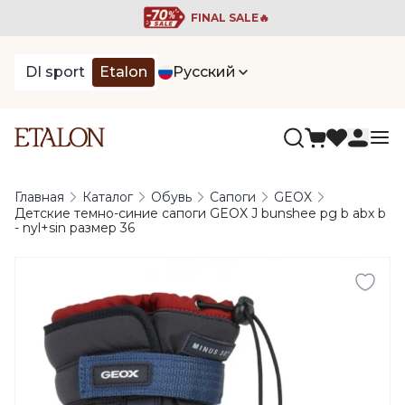
FINAL SALE🔥
DI sport
Etalon
Русский
Главная
Каталог
Обувь
Сапоги
GEOX
Детские темно-синие сапоги GEOX J bunshee pg b abx b
- nyl+sin размер 36