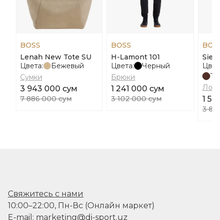
BOSS
BOSS
BOS
Lenah New Tote SU
H-Lamont 101
Sien
Цвета:
Бежевый
Цвета:
Черный
Цвет
Те
Сумки
Брюки
Лоф
3 943 000 сум
1 241 000 сум
7 886 000 сум
3 102 000 сум
1 56
3 89
Свяжитесь с нами
10:00–22:00, Пн-Вс (Онлайн маркет)
E-mail: marketing@di-sport.uz