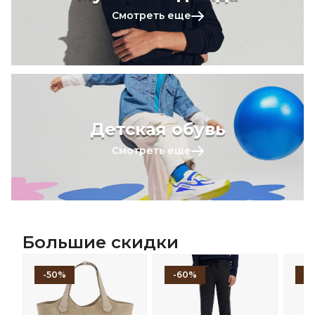
Смотреть еще
Детская обувь
Смотреть еще
Большие скидки
-50%
-60%
-