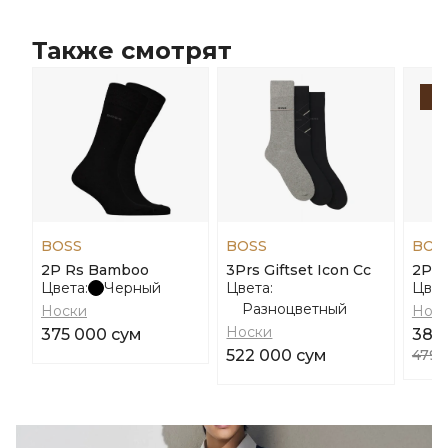
Также смотрят
-
BOSS
BOSS
BOS
2P Rs Bamboo
3Prs Giftset Icon Cc
2P H
Цвета:
Черный
Цвета:
Цвет
Разноцветный
Носки
Нос
Носки
375 000 сум
383
522 000 сум
479 