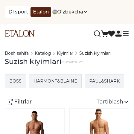
DI sport
Etalon
Oʻzbekcha
Bosh sahifa
Katalog
Kiyimlar
Suzish kiyimlari
Suzish kiyimlari
35 mahsulot
BOSS
HARMONT&BLAINE
PAUL&SHARK
Filtrlar
Tartiblash