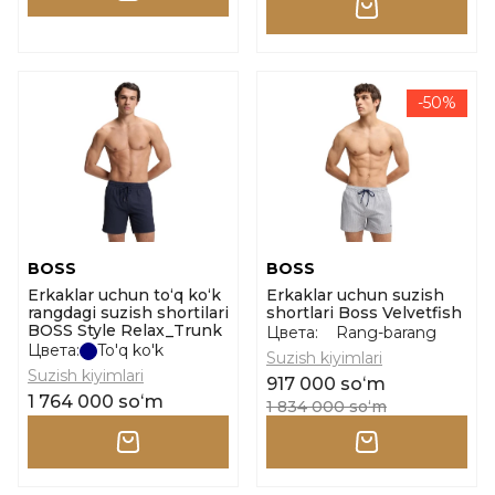
-50%
BOSS
BOSS
Erkaklar uchun to‘q ko‘k
Erkaklar uchun suzish
rangdagi suzish shortilari
shortlari Boss Velvetfish
BOSS Style Relax_Trunk
Цвета:
Rang-barang
Цвета:
To'q ko'k
Suzish kiyimlari
Suzish kiyimlari
917 000 soʻm
1 764 000 soʻm
1 834 000 soʻm