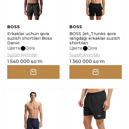
BOSS
BOSS
Erkaklar uchun qora
BOSS Jet_Trunks qora
suzish shortilari Boss
rangdagi erkaklar suzish
Danio
shortilari
Цвета:
Qora
Цвета:
Qora
Suzish kiyimlari
Suzish kiyimlari
1 540 000 soʻm
1 360 000 soʻm