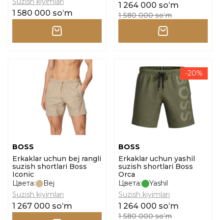
Suzish kiyimlari
1 264 000 soʻm
1 580 000 soʻm
1 580 000 soʻm
-20%
BOSS
BOSS
Erkaklar uchun bej rangli
Erkaklar uchun yashil
suzish shortlari Boss
suzish shortlari Boss
Iconic
Orca
Цвета:
Bej
Цвета:
Yashil
Suzish kiyimlari
Suzish kiyimlari
1 267 000 soʻm
1 264 000 soʻm
1 580 000 soʻm