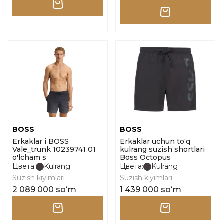
BOSS
BOSS
Erkaklar i BOSS
Erkaklar uchun to‘q
Vale_trunk 10239741 01
kulrang suzish shortlari
o'lcham s
Boss Octopus
Цвета:
Kulrang
Цвета:
Kulrang
Suzish kiyimlari
Suzish kiyimlari
2 089 000 soʻm
1 439 000 soʻm