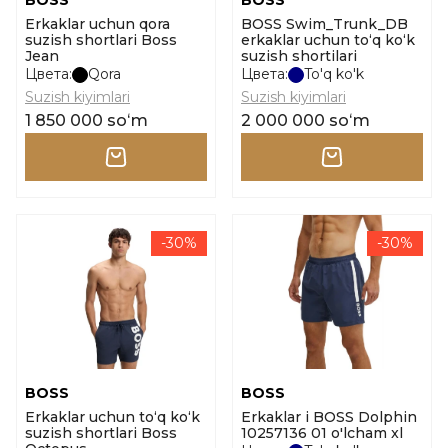
BOSS
BOSS
Erkaklar uchun qora
BOSS Swim_Trunk_DB
suzish shortlari Boss
erkaklar uchun to‘q ko‘k
Jean
suzish shortilari
Цвета:
Qora
Цвета:
To'q ko'k
Suzish kiyimlari
Suzish kiyimlari
1 850 000 soʻm
2 000 000 soʻm
-30%
-30%
BOSS
BOSS
Erkaklar uchun to‘q ko‘k
Erkaklar i BOSS Dolphin
suzish shortlari Boss
10257136 01 o'lcham xl