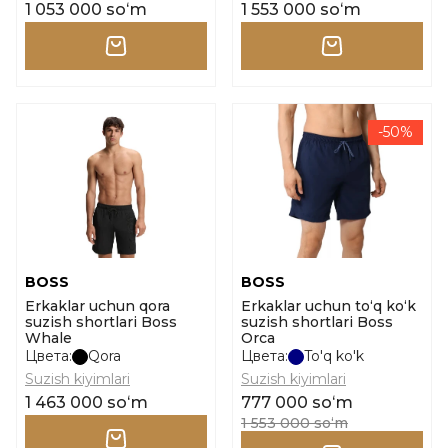
1 053 000 soʻm
1 553 000 soʻm
-50%
BOSS
BOSS
Erkaklar uchun qora
Erkaklar uchun to‘q ko‘k
suzish shortlari Boss
suzish shortlari Boss
Whale
Orca
Цвета:
Qora
Цвета:
To'q ko'k
Suzish kiyimlari
Suzish kiyimlari
1 463 000 soʻm
777 000 soʻm
1 553 000 soʻm