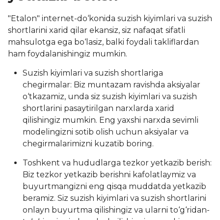
"Etalon" internet-do‘konida suzish kiyimlari va suzish
shortlarini xarid qilar ekansiz, siz nafaqat sifatli
mahsulotga ega bo‘lasiz, balki foydali takliflardan
ham foydalanishingiz mumkin.
Suzish kiyimlari va suzish shortlariga
chegirmalar: Biz muntazam ravishda aksiyalar
o‘tkazamiz, unda siz suzish kiyimlari va suzish
shortlarini pasaytirilgan narxlarda xarid
qilishingiz mumkin. Eng yaxshi narxda sevimli
modelingizni sotib olish uchun aksiyalar va
chegirmalarimizni kuzatib boring.
Toshkent va hududlarga tezkor yetkazib berish:
Biz tezkor yetkazib berishni kafolatlaymiz va
buyurtmangizni eng qisqa muddatda yetkazib
beramiz. Siz suzish kiyimlari va suzish shortlarini
onlayn buyurtma qilishingiz va ularni to‘g‘ridan-