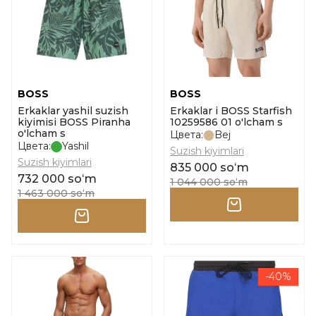
BOSS
BOSS
Erkaklar yashil suzish
Erkaklar i BOSS Starfish
kiyimisi BOSS Piranha
10259586 01 o'lcham s
o'lcham s
Цвета:
Bej
Цвета:
Yashil
Suzish kiyimlari
Suzish kiyimlari
835 000 soʻm
732 000 soʻm
1 044 000 soʻm
1 463 000 soʻm
-40%