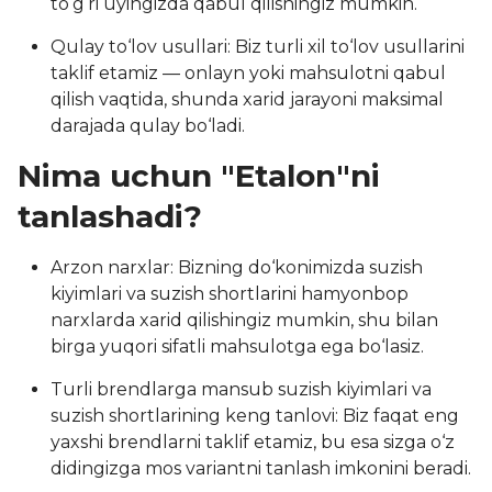
to‘g‘ri uyingizda qabul qilishingiz mumkin.
Qulay to‘lov usullari: Biz turli xil to‘lov usullarini
taklif etamiz — onlayn yoki mahsulotni qabul
qilish vaqtida, shunda xarid jarayoni maksimal
darajada qulay bo‘ladi.
Nima uchun "Etalon"ni
tanlashadi?
Arzon narxlar: Bizning do‘konimizda suzish
kiyimlari va suzish shortlarini hamyonbop
narxlarda xarid qilishingiz mumkin, shu bilan
birga yuqori sifatli mahsulotga ega bo‘lasiz.
Turli brendlarga mansub suzish kiyimlari va
suzish shortlarining keng tanlovi: Biz faqat eng
yaxshi brendlarni taklif etamiz, bu esa sizga o‘z
didingizga mos variantni tanlash imkonini beradi.