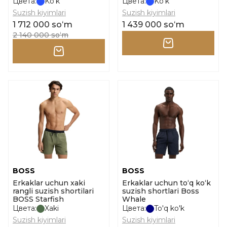
Swimwear_Boxer Mare
Цвета:
Ko'k
Цвета:
Ko'k
Stampato o'lcham m
Suzish kiyimlari
Suzish kiyimlari
1 712 000 soʻm
1 439 000 soʻm
2 140 000 soʻm
BOSS
BOSS
Erkaklar uchun xaki
Erkaklar uchun to‘q ko‘k
rangli suzish shortilari
suzish shortlari Boss
BOSS Starfish
Whale
Цвета:
Xaki
Цвета:
To'q ko'k
Suzish kiyimlari
Suzish kiyimlari