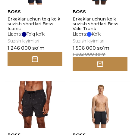
BOSS
BOSS
Erkaklar uchun to‘q ko‘k
Erkaklar uchun ko‘k
suzish shortlari Boss
suzish shortlari Boss
Iconic
Vale Trunk
Цвета:
To'q ko'k
Цвета:
Ko'k
Suzish kiyimlari
Suzish kiyimlari
1 246 000 soʻm
1 506 000 soʻm
1 882 000 soʻm