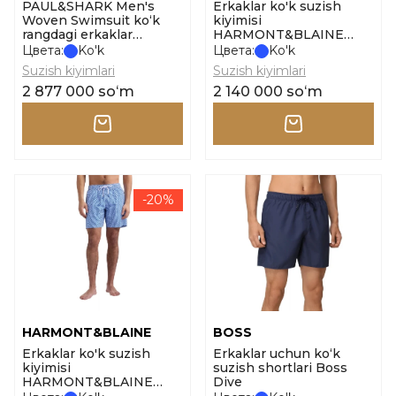
PAUL&SHARK Men's
Erkaklar ko'k suzish
Woven Swimsuit ko‘k
kiyimisi
rangdagi erkaklar
HARMONT&BLAINE
cho‘milish shortilari
Swimwear_Boxer Mare
Цвета:
Ko'k
Цвета:
Ko'k
Stampato o'lcham m
Suzish kiyimlari
Suzish kiyimlari
2 877 000 soʻm
2 140 000 soʻm
-20%
HARMONT&BLAINE
BOSS
Erkaklar ko'k suzish
Erkaklar uchun ko‘k
kiyimisi
suzish shortlari Boss
HARMONT&BLAINE
Dive