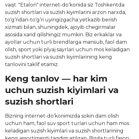
vaqt. "Etalon" internet-do‘konida siz Toshkentda
suzish shortlari va suzish kiyimlarini arzon narxda,
to‘g‘ridan-to‘g‘ri uyingizgacha yetkazib berish
xizmati bilan, shuningdek, ajoyib chegirmalar
asosida xarid qilishingiz mumkin. Biz erkaklar va
ayollar uchun turli brendlarga mansub, faol dam
olish, sport yoki plyaj sayrlari uchun mos keladigan
suzish shortlari va suzish kiyimlarining keng
tanlovini taklif etamiz.
Keng tanlov — har kim
uchun suzish kiyimlari va
suzish shortlari
Bizning internet-do‘konimizda sokin dam olish
uchun ham, faol suv sport turlari uchun ham mos
keladigan suzish kiyimlari va suzish shortlarining
keng assortimenti taqdim etilgan. Bizda turli fason