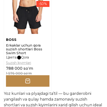
-50%
BOSS
Erkaklar uchun qora
suzish shortlari Boss
Swim Short
Цвета:
Qora
Suzish kiyimlari
788 000 soʻm
1 576 000 soʻm
Yoz kunlari va plyajdagi ta’til — bu garderobni
yangilash va qulay hamda zamonaviy suzish
shortlari va suzish kiyimlarini xarid qilish uchun ideal