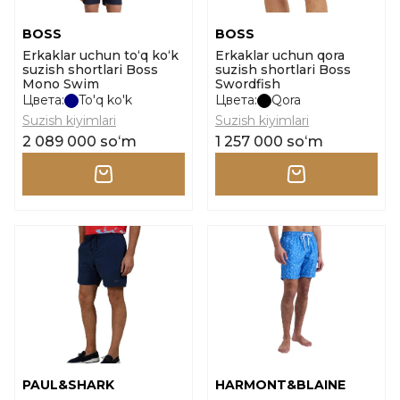
BOSS
BOSS
Erkaklar uchun to‘q ko‘k
Erkaklar uchun qora
suzish shortlari Boss
suzish shortlari Boss
Mono Swim
Swordfish
Цвета:
To'q ko'k
Цвета:
Qora
Suzish kiyimlari
Suzish kiyimlari
2 089 000 soʻm
1 257 000 soʻm
PAUL&SHARK
HARMONT&BLAINE