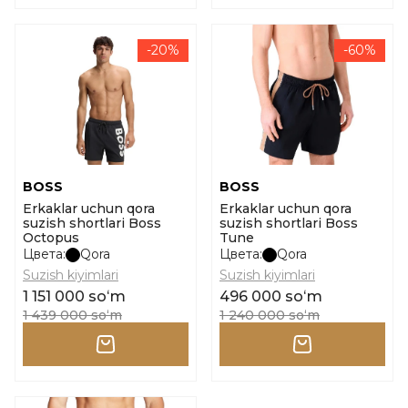
-20%
-60%
BOSS
BOSS
Erkaklar uchun qora
Erkaklar uchun qora
suzish shortlari Boss
suzish shortlari Boss
Octopus
Tune
Цвета:
Qora
Цвета:
Qora
Suzish kiyimlari
Suzish kiyimlari
1 151 000 soʻm
496 000 soʻm
1 439 000 soʻm
1 240 000 soʻm