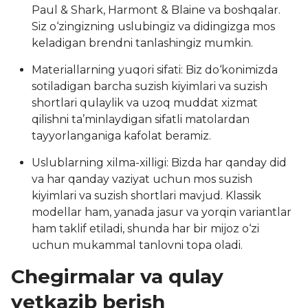
Paul & Shark, Harmont & Blaine va boshqalar.
Siz o‘zingizning uslubingiz va didingizga mos
keladigan brendni tanlashingiz mumkin.
Materiallarning yuqori sifati: Biz do‘konimizda
sotiladigan barcha suzish kiyimlari va suzish
shortlari qulaylik va uzoq muddat xizmat
qilishni ta’minlaydigan sifatli matolardan
tayyorlanganiga kafolat beramiz.
Uslublarning xilma-xilligi: Bizda har qanday did
va har qanday vaziyat uchun mos suzish
kiyimlari va suzish shortlari mavjud. Klassik
modellar ham, yanada jasur va yorqin variantlar
ham taklif etiladi, shunda har bir mijoz o‘zi
uchun mukammal tanlovni topa oladi.
Chegirmalar va qulay
yetkazib berish