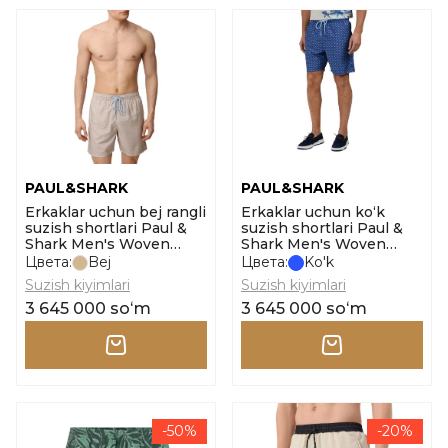
PAUL&SHARK
PAUL&SHARK
Erkaklar uchun bej rangli
Erkaklar uchun ko‘k
suzish shortlari Paul &
suzish shortlari Paul &
Shark Men's Woven
Shark Men's Woven
Swimsuit
Swimsuit
Цвета:
Bej
Цвета:
Ko'k
Suzish kiyimlari
Suzish kiyimlari
3 645 000 soʻm
3 645 000 soʻm
-50%
-20%