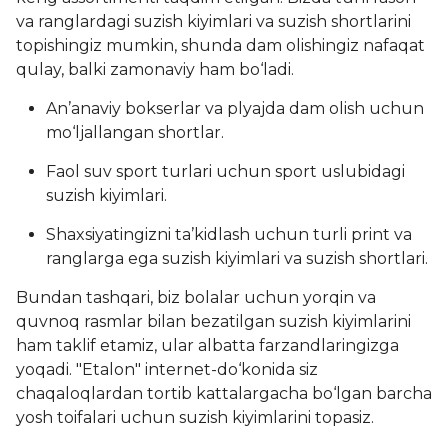
va ranglardagi suzish kiyimlari va suzish shortlarini
topishingiz mumkin, shunda dam olishingiz nafaqat
qulay, balki zamonaviy ham bo‘ladi.
An’anaviy bokserlar va plyajda dam olish uchun
mo‘ljallangan shortlar.
Faol suv sport turlari uchun sport uslubidagi
suzish kiyimlari.
Shaxsiyatingizni ta’kidlash uchun turli print va
ranglarga ega suzish kiyimlari va suzish shortlari.
Bundan tashqari, biz bolalar uchun yorqin va
quvnoq rasmlar bilan bezatilgan suzish kiyimlarini
ham taklif etamiz, ular albatta farzandlaringizga
yoqadi. "Etalon" internet-do‘konida siz
chaqaloqlardan tortib kattalargacha bo‘lgan barcha
yosh toifalari uchun suzish kiyimlarini topasiz.