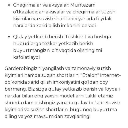
Chegirmalar va aksiyalar: Muntazam
o‘tkaziladigan aksiyalar va chegirmalar suzish
kiyimlari va suzish shortlarini yanada foydali
narxlarda xarid qilish imkonini beradi.
Qulay yetkazib berish: Toshkent va boshqa
hududlarga tezkor yetkazib berish
buyurtmangizni o‘z vaqtida olishingizni
kafolatlaydi.
Garderobingizni yangilash va zamonaviy suzish
kiyimlari hamda suzish shortlarini "Etalon" internet-
do‘konida xarid qilish imkoniyatini qo‘ldan boy
bermang. Biz sizga qulay yetkazib berish va foydali
narxlar bilan eng yaxshi modellarni taklif etamiz,
shunda dam olishingiz yanada qulay bo‘ladi. Suzish
kiyimlari va suzish shortlarini bugunoq buyurtma
qiling va yoz mavsumidan zavqlaning!