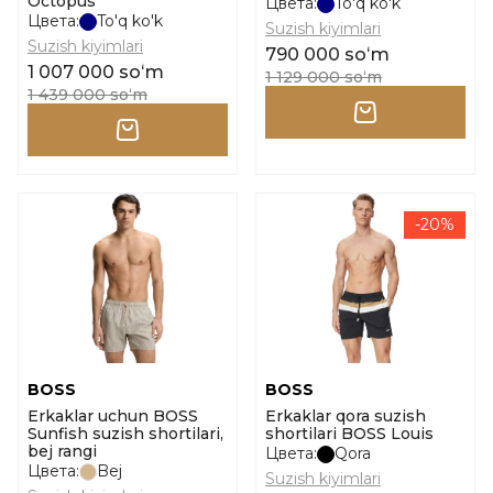
Octopus
Цвета:
To'q ko'k
Цвета:
To'q ko'k
Suzish kiyimlari
Suzish kiyimlari
790 000 soʻm
1 007 000 soʻm
1 129 000 soʻm
1 439 000 soʻm
-20%
BOSS
BOSS
Erkaklar uchun BOSS
Erkaklar qora suzish
Sunfish suzish shortilari,
shortilari BOSS Louis
bej rangi
Цвета:
Qora
Цвета:
Bej
Suzish kiyimlari