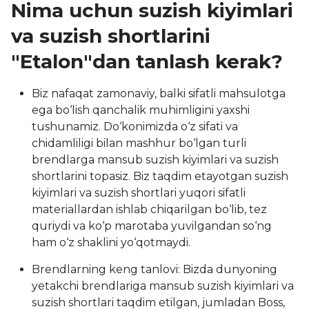
Nima uchun suzish kiyimlari
va suzish shortlarini
"Etalon"dan tanlash kerak?
Biz nafaqat zamonaviy, balki sifatli mahsulotga
ega bo‘lish qanchalik muhimligini yaxshi
tushunamiz. Do‘konimizda o‘z sifati va
chidamliligi bilan mashhur bo‘lgan turli
brendlarga mansub suzish kiyimlari va suzish
shortlarini topasiz. Biz taqdim etayotgan suzish
kiyimlari va suzish shortlari yuqori sifatli
materiallardan ishlab chiqarilgan bo‘lib, tez
quriydi va ko‘p marotaba yuvilgandan so‘ng
ham o‘z shaklini yo‘qotmaydi.
Brendlarning keng tanlovi: Bizda dunyoning
yetakchi brendlariga mansub suzish kiyimlari va
suzish shortlari taqdim etilgan, jumladan Boss,