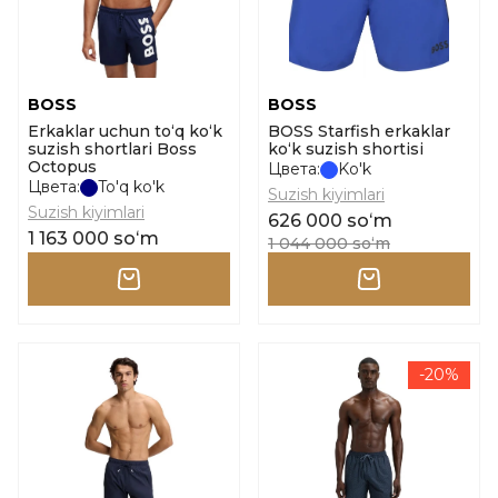
BOSS
BOSS
Erkaklar uchun to‘q ko‘k
BOSS Starfish erkaklar
suzish shortlari Boss
ko‘k suzish shortisi
Octopus
Цвета:
Ko'k
Цвета:
To'q ko'k
Suzish kiyimlari
Suzish kiyimlari
626 000 soʻm
1 163 000 soʻm
1 044 000 soʻm
-20%