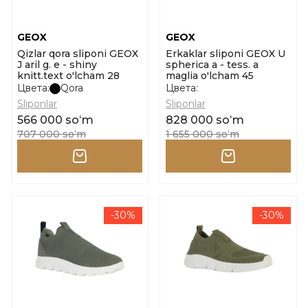
GEOX
GEOX
Qizlar qora sliponi GEOX
Erkaklar sliponi GEOX U
J aril g. e - shiny
spherica a - tess. a
knitt.text o'lcham 28
maglia o'lcham 45
Цвета:
Qora
Цвета:
Sliponlar
Sliponlar
566 000 soʻm
828 000 soʻm
707 000 soʻm
1 655 000 soʻm
-30%
-30%