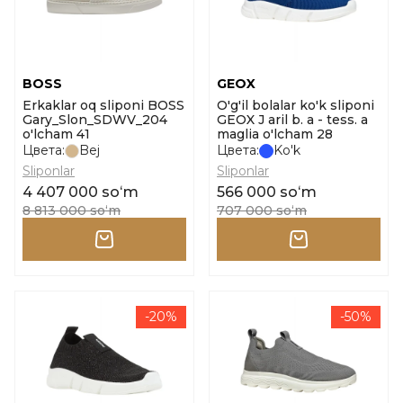
BOSS
GEOX
Erkaklar oq sliponi BOSS
O'g'il bolalar ko'k sliponi
Gary_Slon_SDWV_204
GEOX J aril b. a - tess. a
o'lcham 41
maglia o'lcham 28
Цвета:
Bej
Цвета:
Ko'k
Sliponlar
Sliponlar
4 407 000 soʻm
566 000 soʻm
8 813 000 soʻm
707 000 soʻm
-20%
-50%