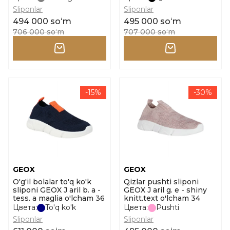
Sliponlar
Sliponlar
494 000 soʻm
495 000 soʻm
706 000 soʻm
707 000 soʻm
-15%
-30%
GEOX
GEOX
O'g'il bolalar to'q ko'k
Qizlar pushti sliponi
sliponi GEOX J aril b. a -
GEOX J aril g. e - shiny
tess. a maglia o'lcham 36
knitt.text o'lcham 34
Цвета:
To'q ko'k
Цвета:
Pushti
Sliponlar
Sliponlar