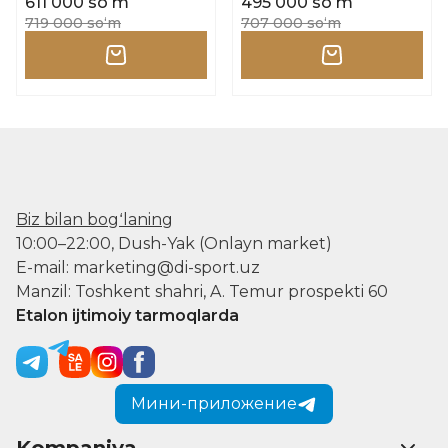
611 000 soʻm
495 000 soʻm
719 000 soʻm
707 000 soʻm
Biz bilan bogʻlaning
10:00–22:00, Dush-Yak (Onlayn market)
E-mail: marketing@di-sport.uz
Manzil: Toshkent shahri, A. Temur prospekti 60
Etalon ijtimoiy tarmoqlarda
Мини-приложение