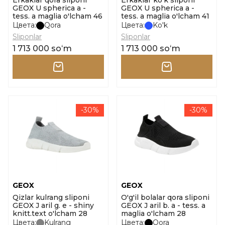
Erkaklar qora sliponi
Erkaklar ko'k sliponi
GEOX U spherica a -
GEOX U spherica a -
tess. a maglia o'lcham 46
tess. a maglia o'lcham 41
Цвета:
Qora
Цвета:
Ko'k
Sliponlar
Sliponlar
1 713 000 soʻm
1 713 000 soʻm
-30%
-30%
GEOX
GEOX
Qizlar kulrang sliponi
O'g'il bolalar qora sliponi
GEOX J aril g. e - shiny
GEOX J aril b. a - tess. a
knitt.text o'lcham 28
maglia o'lcham 28
Цвета:
Kulrang
Цвета:
Qora