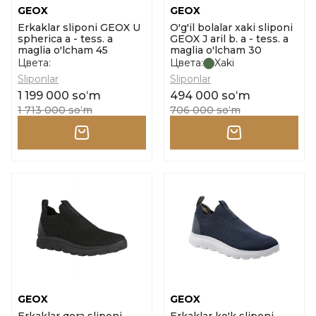
GEOX
GEOX
Erkaklar sliponi GEOX U
O'g'il bolalar xaki sliponi
spherica a - tess. a
GEOX J aril b. a - tess. a
maglia o'lcham 45
maglia o'lcham 30
Цвета:
Цвета:
Xaki
Sliponlar
Sliponlar
1 199 000 soʻm
494 000 soʻm
1 713 000 soʻm
706 000 soʻm
GEOX
GEOX