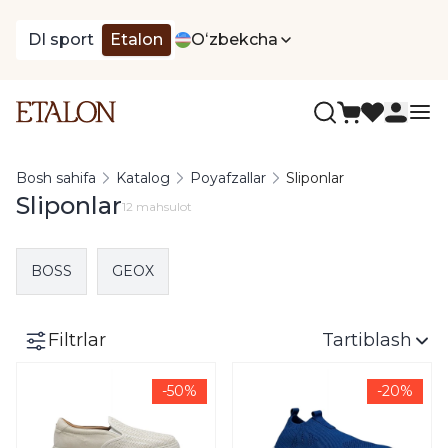
DI sport
Etalon
Oʻzbekcha
Bosh sahifa
Katalog
Poyafzallar
Sliponlar
Sliponlar
12 mahsulot
BOSS
GEOX
Filtrlar
Tartiblash
-50%
-20%