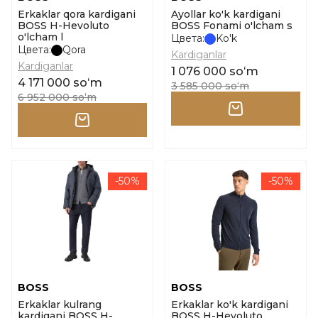
Erkaklar qora kardigani
Ayollar ko'k kardigani
BOSS H-Hevoluto
BOSS Fonami o'lcham s
o'lcham l
Цвета:
Ko'k
Цвета:
Qora
Kardiganlar
Kardiganlar
1 076 000 soʻm
4 171 000 soʻm
3 585 000 soʻm
6 952 000 soʻm
-50%
-50%
BOSS
BOSS
Erkaklar kulrang
Erkaklar ko'k kardigani
kardigani BOSS H-
BOSS H-Hevoluto