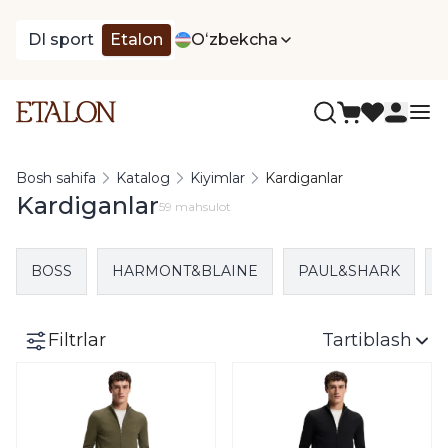
DI sport
Etalon
Oʻzbekcha
Bosh sahifa
Katalog
Kiyimlar
Kardiganlar
Kardiganlar
59 mahsulot
BOSS
HARMONT&BLAINE
PAUL&SHARK
Filtrlar
Tartiblash