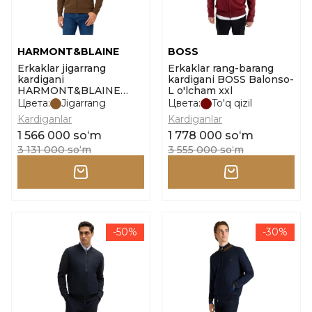
HARMONT&BLAINE
BOSS
Erkaklar jigarrang
Erkaklar rang-barang
kardigani
kardigani BOSS Balonso-
HARMONT&BLAINE
L o'lcham xxl
Knitwear_full zip
Цвета:
Jigarrang
Цвета:
To'q qizil
personalizza o'lcham 4xl
Kardiganlar
Kardiganlar
1 566 000 soʻm
1 778 000 soʻm
3 131 000 soʻm
3 555 000 soʻm
-50%
-30%