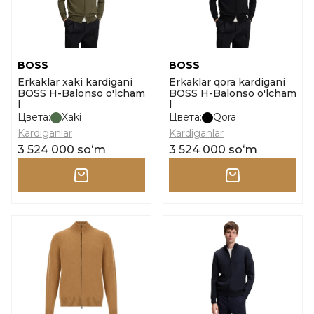
BOSS
BOSS
Erkaklar xaki kardigani
Erkaklar qora kardigani
BOSS H-Balonso o'lcham
BOSS H-Balonso o'lcham
l
l
Цвета:
Xaki
Цвета:
Qora
Kardiganlar
Kardiganlar
3 524 000 soʻm
3 524 000 soʻm