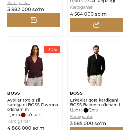
Цвета:
Och bej rangi
Kardiganlar
Kardiganlar
3 982 000 soʻm
4 564 000 soʻm
-30%
BOSS
BOSS
Ayollar to'q qizil
Erkaklar qora kardigani
kardigani BOSS Fuvrona
BOSS Balonso o'lcham l
o'lcham m
Цвета:
Qora
Цвета:
To'q qizil
Kardiganlar
Kardiganlar
3 585 000 soʻm
4 866 000 soʻm