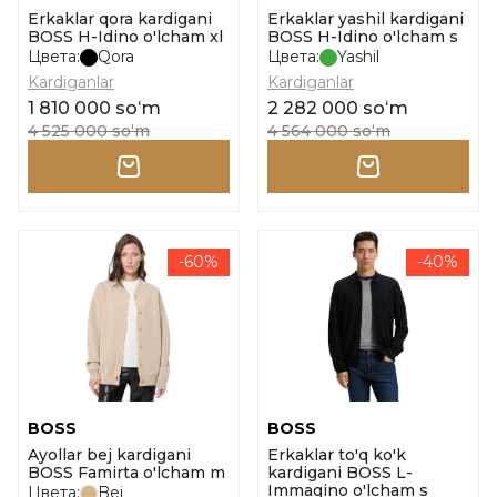
Erkaklar qora kardigani
Erkaklar yashil kardigani
BOSS H-Idino o'lcham xl
BOSS H-Idino o'lcham s
Цвета:
Qora
Цвета:
Yashil
Kardiganlar
Kardiganlar
1 810 000 soʻm
2 282 000 soʻm
4 525 000 soʻm
4 564 000 soʻm
-60%
-40%
BOSS
BOSS
Ayollar bej kardigani
Erkaklar to'q ko'k
BOSS Famirta o'lcham m
kardigani BOSS L-
Immagino o'lcham s
Цвета:
Bej