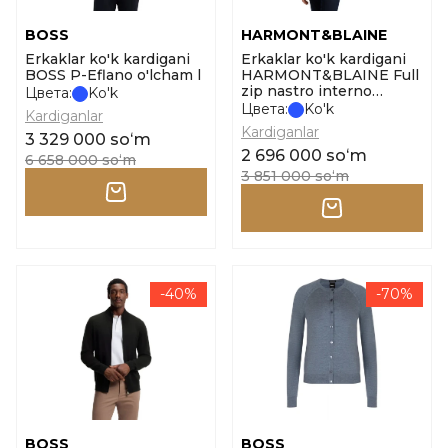
BOSS
HARMONT&BLAINE
Erkaklar ko'k kardigani
Erkaklar ko'k kardigani
BOSS P-Eflano o'lcham l
HARMONT&BLAINE Full
zip nastro interno
Цвета:
Ko'k
o'lcham m
Цвета:
Ko'k
Kardiganlar
Kardiganlar
3 329 000 soʻm
2 696 000 soʻm
6 658 000 soʻm
3 851 000 soʻm
-40%
-70%
BOSS
BOSS