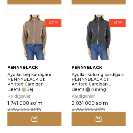
-40%
-30%
PENNYBLACK
PENNYBLACK
Ayollar bej kardigani
Ayollar kulrang kardigani
PENNYBLACK 01:
PENNYBLACK 01:
Knitted Cardigan
Knitted Cardigan
Antares o'lcham m
Antares o'lcham m
Цвета:
Bej
Цвета:
Kulrang
Kardiganlar
Kardiganlar
1 741 000 soʻm
2 031 000 soʻm
2 902 000 soʻm
2 902 000 soʻm