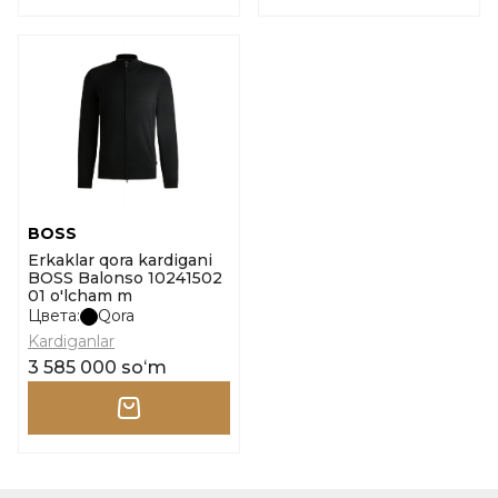
BOSS
Erkaklar qora kardigani
BOSS Balonso 10241502
01 o'lcham m
Цвета:
Qora
Kardiganlar
3 585 000 soʻm