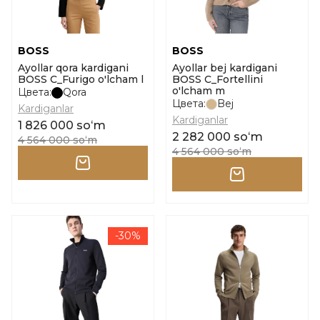
BOSS
BOSS
Ayollar qora kardigani
Ayollar bej kardigani
BOSS C_Furigo o'lcham l
BOSS C_Fortellini
o'lcham m
Цвета:
Qora
Цвета:
Bej
Kardiganlar
Kardiganlar
1 826 000 soʻm
2 282 000 soʻm
4 564 000 soʻm
4 564 000 soʻm
-30%