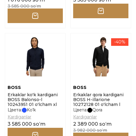
3 585 000 soʻm
-40%
BOSS
BOSS
Erkaklar ko'k kardigani
Erkaklar qora kardigani
BOSS Balonso-l
BOSS H-illarione
10243951 01 o'lcham xl
10272128 01 o'lcham l
Цвета:
Ko'k
Цвета:
Qora
Kardiganlar
Kardiganlar
3 585 000 soʻm
2 389 000 soʻm
3 982 000 soʻm