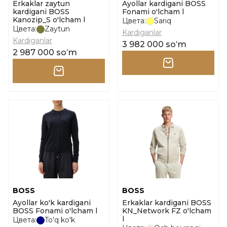
Erkaklar zaytun
Ayollar kardigani BOSS
kardigani BOSS
Fonami o'lcham l
Kanozip_S o'lcham l
Цвета:
Sariq
Цвета:
Zaytun
Kardiganlar
Kardiganlar
3 982 000 soʻm
2 987 000 soʻm
BOSS
BOSS
Ayollar ko'k kardigani
Erkaklar kardigani BOSS
BOSS Fonami o'lcham l
KN_Network FZ o'lcham
l
Цвета:
To'q ko'k