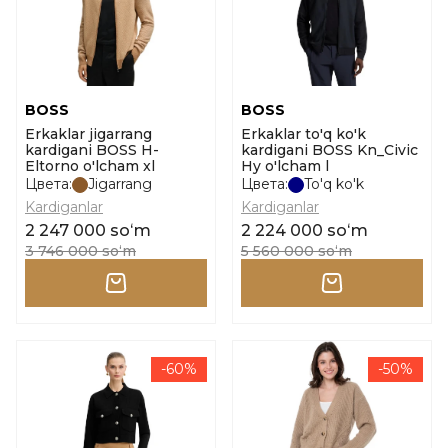
BOSS
BOSS
Erkaklar jigarrang
Erkaklar to'q ko'k
kardigani BOSS H-
kardigani BOSS Kn_Civic
Eltorno o'lcham xl
Hy o'lcham l
Цвета:
Jigarrang
Цвета:
To'q ko'k
Kardiganlar
Kardiganlar
2 247 000 soʻm
2 224 000 soʻm
3 746 000 soʻm
5 560 000 soʻm
-60%
-50%