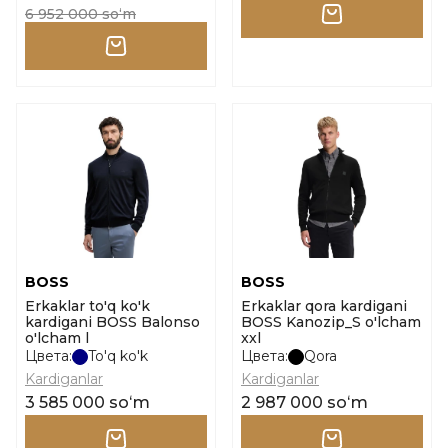
6 952 000 soʻm
BOSS
BOSS
Erkaklar to'q ko'k
Erkaklar qora kardigani
kardigani BOSS Balonso
BOSS Kanozip_S o'lcham
o'lcham l
xxl
Цвета:
To'q ko'k
Цвета:
Qora
Kardiganlar
Kardiganlar
3 585 000 soʻm
2 987 000 soʻm