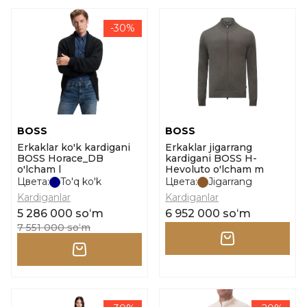
-30%
BOSS
BOSS
Erkaklar ko'k kardigani
Erkaklar jigarrang
BOSS Horace_DB
kardigani BOSS H-
o'lcham l
Hevoluto o'lcham m
Цвета:
To'q ko'k
Цвета:
Jigarrang
Kardiganlar
Kardiganlar
5 286 000 soʻm
6 952 000 soʻm
7 551 000 soʻm