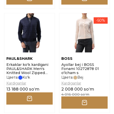
-50%
PAUL&SHARK
BOSS
Erkaklar ko'k kardigani
Ayollar bej i BOSS
PAUL&SHARK Men's
Fonami 10272878 01
Knitted Wool Zipped
o'lcham s
Sweater o'lcham m
Цвета:
Ko'k
Цвета:
Bej
Kardiganlar
Kardiganlar
13 188 000 soʻm
2 008 000 soʻm
4 016 000 soʻm