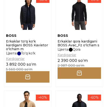
BOSS
BOSS
Erkaklar to'q ko'k
Erkaklar qora kardigani
kardigani BOSS Kavietor
BOSS Avac_Fz o'lcham s
o'lcham m
Цвета:
Qora
Цвета:
To'q ko'k
Kardiganlar
Kardiganlar
2 390 000 soʻm
3 892 000 soʻm
2 987 000 soʻm
5 560 000 soʻm
-40%
-60%