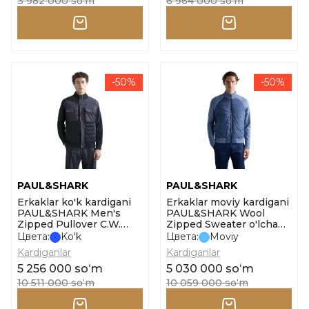
3 982 000 soʻm
6 964 000 soʻm
-50%
-50%
PAUL&SHARK
PAUL&SHARK
Erkaklar ko'k kardigani
Erkaklar moviy kardigani
PAUL&SHARK Men's
PAUL&SHARK Wool
Zipped Pullover C.W.
Zipped Sweater o'lcham
Wool o'lcham l
m
Цвета:
Ko'k
Цвета:
Moviy
Kardiganlar
Kardiganlar
5 256 000 soʻm
5 030 000 soʻm
10 511 000 soʻm
10 059 000 soʻm