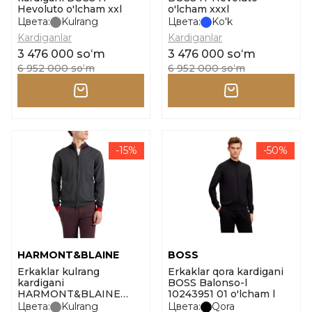
Hevoluto o'lcham xxl
o'lcham xxxl
Цвета:
Kulrang
Цвета:
Ko'k
Kardiganlar
Kardiganlar
3 476 000 soʻm
3 476 000 soʻm
6 952 000 soʻm
6 952 000 soʻm
-15%
-50%
HARMONT&BLAINE
BOSS
Erkaklar kulrang
Erkaklar qora kardigani
kardigani
BOSS Balonso-l
HARMONT&BLAINE
10243951 01 o'lcham l
Knitwear_full zip nastro
Цвета:
Kulrang
Цвета:
Qora