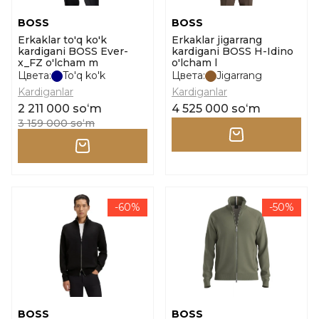
BOSS
BOSS
Erkaklar to'q ko'k
Erkaklar jigarrang
kardigani BOSS Ever-
kardigani BOSS H-Idino
x_FZ o'lcham m
o'lcham l
Цвета:
To'q ko'k
Цвета:
Jigarrang
Kardiganlar
Kardiganlar
2 211 000 soʻm
4 525 000 soʻm
3 159 000 soʻm
-60%
-50%
BOSS
BOSS