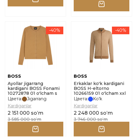
-40%
-40%
BOSS
BOSS
Ayollar jigarrang
Erkaklar ko'k kardigani
kardigani BOSS Fonami
BOSS H-eltorno
10272878 01 o'lcham s
10266159 01 o'lcham xxl
Цвета:
Jigarrang
Цвета:
Ko'k
Kardiganlar
Kardiganlar
2 151 000 soʻm
2 248 000 soʻm
3 585 000 soʻm
3 746 000 soʻm