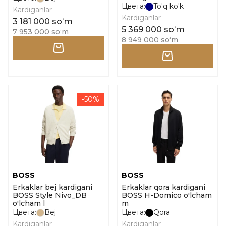
Цвета:
To'q ko'k
Kardiganlar
Kardiganlar
3 181 000 soʻm
5 369 000 soʻm
7 953 000 soʻm
8 949 000 soʻm
-50%
BOSS
BOSS
Erkaklar bej kardigani
Erkaklar qora kardigani
BOSS Style Nivo_DB
BOSS H-Domico o'lcham
o'lcham l
m
Цвета:
Bej
Цвета:
Qora
Kardiganlar
Kardiganlar