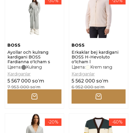
-30%
-20%
BOSS
BOSS
Ayollar och kulrang
Erkaklar bej kardigani
kardigani BOSS
BOSS H-Hevoluto
Fardianna o'lcham s
o'lcham l
Цвета:
Kulrang
Цвета:
Krem rang
Kardiganlar
Kardiganlar
5 567 000 soʻm
5 562 000 soʻm
7 953 000 soʻm
6 952 000 soʻm
-20%
-60%