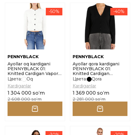
-50%
-40%
PENNYBLACK
PENNYBLACK
Ayollar oq kardigani
Ayollar qora kardigani
PENNYBLACK 01:
PENNYBLACK 01:
Knitted Cardigan Vapore
Knitted Cardigan
o'lcham l
Stemma o'lcham l
Цвета:
Oq
Цвета:
Qora
Kardiganlar
Kardiganlar
1 304 000 soʻm
1 369 000 soʻm
2 608 000 soʻm
2 281 000 soʻm
-30%
-20%