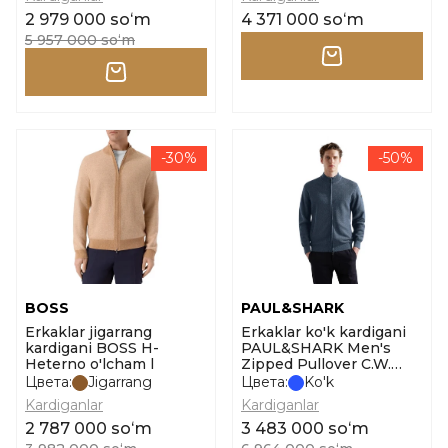
2 979 000 soʻm
4 371 000 soʻm
5 957 000 soʻm
-30%
-50%
BOSS
PAUL&SHARK
Erkaklar jigarrang
Erkaklar ko'k kardigani
kardigani BOSS H-
PAUL&SHARK Men's
Heterno o'lcham l
Zipped Pullover C.W.
Wool o'lcham xl
Цвета:
Jigarrang
Цвета:
Ko'k
Kardiganlar
Kardiganlar
2 787 000 soʻm
3 483 000 soʻm