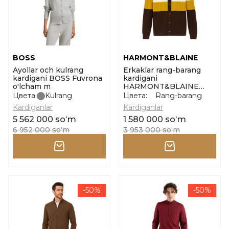
BOSS
HARMONT&BLAINE
Ayollar och kulrang
Erkaklar rang-barang
kardigani BOSS Fuvrona
kardigani
o'lcham m
HARMONT&BLAINE
Knitwear_cardigan block
Цвета:
Kulrang
Цвета:
Rang-barang
color o'lcham s
Kardiganlar
Kardiganlar
5 562 000 soʻm
1 580 000 soʻm
6 952 000 soʻm
3 953 000 soʻm
-50%
-50%