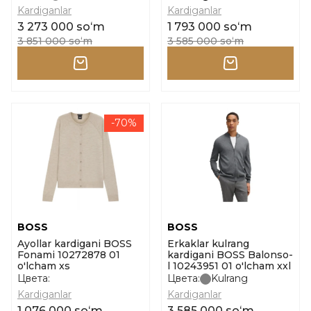
interno o'lcham l
Kardiganlar
Kardiganlar
3 273 000 soʻm
1 793 000 soʻm
3 851 000 soʻm
3 585 000 soʻm
-70%
BOSS
BOSS
Ayollar kardigani BOSS
Erkaklar kulrang
Fonami 10272878 01
kardigani BOSS Balonso-
o'lcham xs
l 10243951 01 o'lcham xxl
Цвета:
Цвета:
Kulrang
Kardiganlar
Kardiganlar
1 076 000 soʻm
3 585 000 soʻm