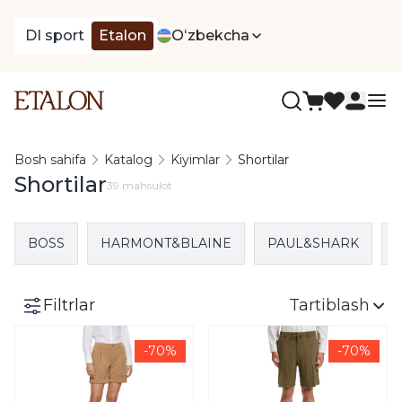
DI sport
Etalon
Oʻzbekcha
Bosh sahifa
Katalog
Kiyimlar
Shortilar
Shortilar
39 mahsulot
BOSS
HARMONT&BLAINE
PAUL&SHARK
Filtrlar
Tartiblash
-70%
-70%