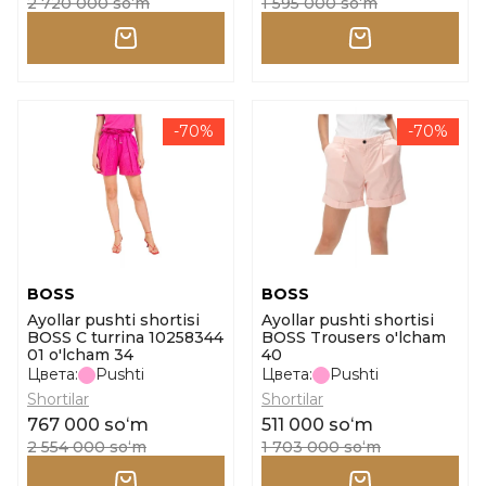
2 720 000 soʻm
1 595 000 soʻm
-70%
-70%
BOSS
BOSS
Ayollar pushti shortisi
Ayollar pushti shortisi
BOSS C turrina 10258344
BOSS Trousers o'lcham
01 o'lcham 34
40
Цвета:
Pushti
Цвета:
Pushti
Shortilar
Shortilar
767 000 soʻm
511 000 soʻm
2 554 000 soʻm
1 703 000 soʻm