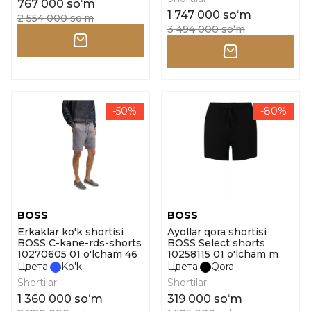
767 000 soʻm
1 747 000 soʻm
2 554 000 soʻm
3 494 000 soʻm
-50%
-80%
BOSS
BOSS
Erkaklar ko'k shortisi
Ayollar qora shortisi
BOSS C-kane-rds-shorts
BOSS Select shorts
10270605 01 o'lcham 46
10258115 01 o'lcham m
Цвета:
Ko'k
Цвета:
Qora
Shortilar
Shortilar
1 360 000 soʻm
319 000 soʻm