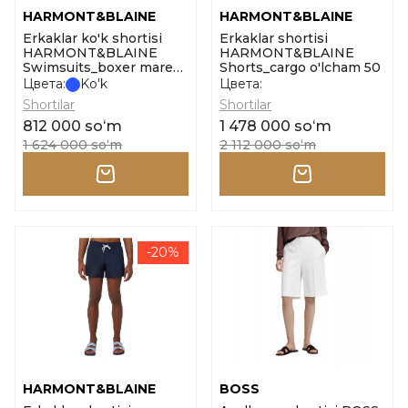
HARMONT&BLAINE
HARMONT&BLAINE
Erkaklar ko'k shortisi
Erkaklar shortisi
HARMONT&BLAINE
HARMONT&BLAINE
Swimsuits_boxer mare
Shorts_cargo o'lcham 50
stampa logo o'lcham xl
Цвета:
Ko'k
Цвета:
Shortilar
Shortilar
812 000 soʻm
1 478 000 soʻm
1 624 000 soʻm
2 112 000 soʻm
-20%
HARMONT&BLAINE
BOSS