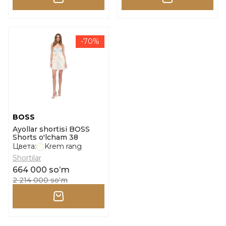
-70%
BOSS
Ayollar shortisi BOSS
Shorts o'lcham 38
Цвета:
Krem rang
Shortilar
664 000 soʻm
2 214 000 soʻm