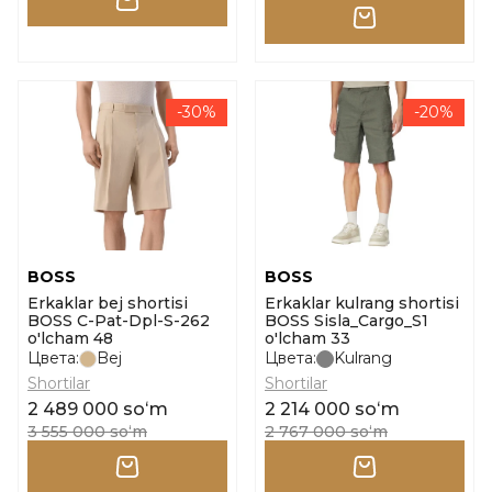
-30%
-20%
BOSS
BOSS
Erkaklar bej shortisi
Erkaklar kulrang shortisi
BOSS C-Pat-Dpl-S-262
BOSS Sisla_Cargo_S1
o'lcham 48
o'lcham 33
Цвета:
Bej
Цвета:
Kulrang
Shortilar
Shortilar
2 489 000 soʻm
2 214 000 soʻm
3 555 000 soʻm
2 767 000 soʻm