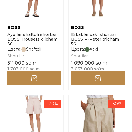
BOSS
BOSS
Ayollar shaftoli shortisi
Erkaklar xaki shortisi
BOSS Trousers o'lcham
BOSS P-Peter o'lcham
36
56
Цвета:
Shaftoli
Цвета:
Xaki
Shortilar
Shortilar
511 000 soʻm
1 090 000 soʻm
1 703 000 soʻm
3 633 000 soʻm
-70%
-30%