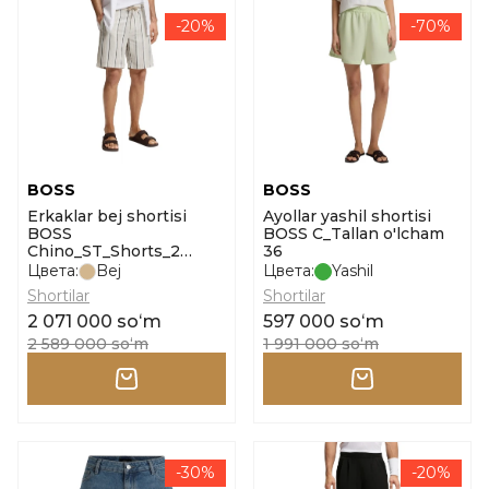
-20%
-70%
BOSS
BOSS
Erkaklar bej shortisi
Ayollar yashil shortisi
BOSS
BOSS C_Tallan o'lcham
Chino_ST_Shorts_2
36
o'lcham 33
Цвета:
Bej
Цвета:
Yashil
Shortilar
Shortilar
2 071 000 soʻm
597 000 soʻm
2 589 000 soʻm
1 991 000 soʻm
-30%
-20%