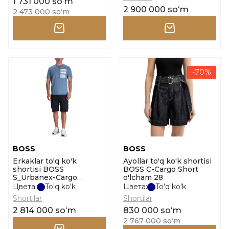
1 731 000 soʻm
2 900 000 soʻm
2 473 000 soʻm
-70%
BOSS
BOSS
Erkaklar to'q ko'k
Ayollar to'q ko'k shortisi
shortisi BOSS
BOSS C-Cargo Short
S_Urbanex-Cargo
o'lcham 28
o'lcham 48
Цвета:
To'q ko'k
Цвета:
To'q ko'k
Shortilar
Shortilar
2 814 000 soʻm
830 000 soʻm
2 767 000 soʻm