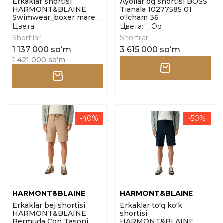
Erkaklar shortisi
Ayollar oq shortisi BOSS
HARMONT&BLAINE
Tianala 10277585 01
Swimwear_boxer mare
o'lcham 36
basico cor o'lcham l
Цвета:
Цвета:
Oq
Shortilar
Shortilar
1 137 000 soʻm
3 615 000 soʻm
1 421 000 soʻm
-40%
-50%
HARMONT&BLAINE
HARMONT&BLAINE
Erkaklar bej shortisi
Erkaklar to'q ko'k
HARMONT&BLAINE
shortisi
Bermuda Con Tasoni
HARMONT&BLAINE