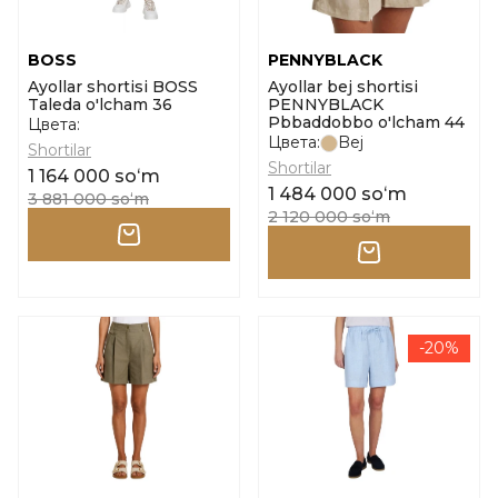
BOSS
PENNYBLACK
Ayollar shortisi BOSS
Ayollar bej shortisi
Taleda o'lcham 36
PENNYBLACK
Pbbaddobbo o'lcham 44
Цвета:
Цвета:
Bej
Shortilar
Shortilar
1 164 000 soʻm
1 484 000 soʻm
3 881 000 soʻm
2 120 000 soʻm
-20%