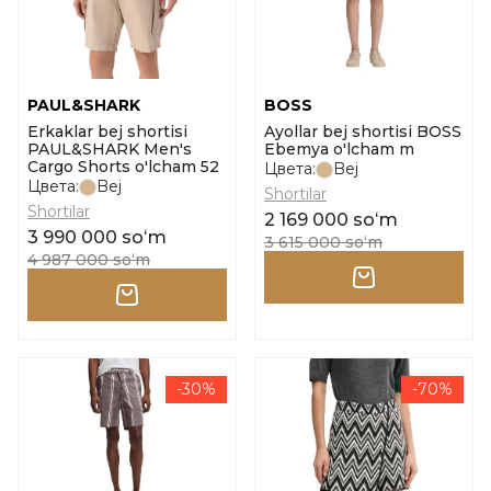
PAUL&SHARK
BOSS
Erkaklar bej shortisi
Ayollar bej shortisi BOSS
PAUL&SHARK Men's
Ebemya o'lcham m
Cargo Shorts o'lcham 52
Цвета:
Bej
Цвета:
Bej
Shortilar
Shortilar
2 169 000 soʻm
3 990 000 soʻm
3 615 000 soʻm
4 987 000 soʻm
-30%
-70%