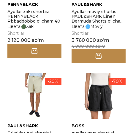
PENNYBLACK
PAUL&SHARK
Ayollar xaki shortisi
Ayollar moviy shortisi
PENNYBLACK
PAUL&SHARK Linen
Pbbaddobbo o'lcham 40
Bermuda Shorts o'lcham
42
Цвета:
Xaki
Цвета:
Moviy
Shortilar
Shortilar
2 120 000 soʻm
3 760 000 soʻm
4 700 000 soʻm
-20%
-70%
PAUL&SHARK
BOSS