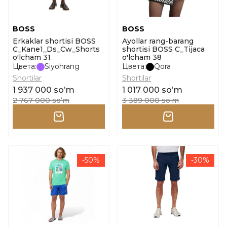
BOSS
BOSS
Erkaklar shortisi BOSS
Ayollar rang-barang
C_Kane1_Ds_Cw_Shorts
shortisi BOSS C_Tijaca
o'lcham 31
o'lcham 38
Цвета:
Siyohrang
Цвета:
Qora
Shortilar
Shortilar
1 937 000 soʻm
1 017 000 soʻm
2 767 000 soʻm
3 389 000 soʻm
-50%
-30%