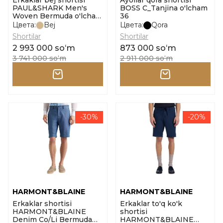
Erkaklar bej shortisi
Ayollar qora shortisi
PAUL&SHARK Men's
BOSS C_Tanjina o'lcham
Woven Bermuda o'lcham
36
50
Цвета:
Bej
Цвета:
Qora
Shortilar
Shortilar
2 993 000 soʻm
873 000 soʻm
3 741 000 soʻm
2 911 000 soʻm
-30%
-20%
HARMONT&BLAINE
HARMONT&BLAINE
Erkaklar shortisi
Erkaklar to'q ko'k
HARMONT&BLAINE
shortisi
Denim Co/Li Bermuda
HARMONT&BLAINE