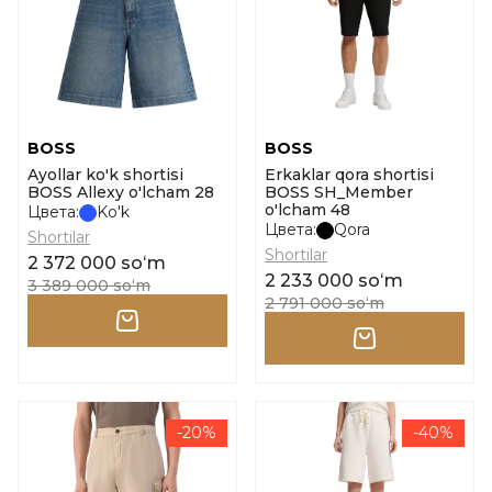
BOSS
BOSS
Ayollar ko'k shortisi
Erkaklar qora shortisi
BOSS Allexy o'lcham 28
BOSS SH_Member
o'lcham 48
Цвета:
Ko'k
Цвета:
Qora
Shortilar
Shortilar
2 372 000 soʻm
2 233 000 soʻm
3 389 000 soʻm
2 791 000 soʻm
-20%
-40%