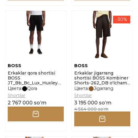
-30%
BOSS
BOSS
Erkaklar qora shortisi
Erkaklar jigarrang
BOSS
shortisi BOSS Kombiner
JT_Bb_Bc_Lux_Huxley
Shorts-262_DB o'lcham
o'lcham m
50
Цвета:
Qora
Цвета:
Jigarrang
Shortilar
Shortilar
2 767 000 soʻm
3 195 000 soʻm
4 564 000 soʻm