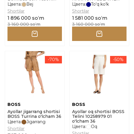
Shortlari o'lcham 48
Bermuda Con Tasoni
Цвета:
Bej
Цвета:
To'q ko'k
o'lcham 46
Shortilar
Shortilar
1 896 000 soʻm
1 581 000 soʻm
3 160 000 soʻm
3 160 000 soʻm
-70%
-50%
BOSS
BOSS
Ayollar jigarrang shortisi
Ayollar oq shortisi BOSS
BOSS Turrina o'lcham 36
Telini 10258979 01
o'lcham 36
Цвета:
Jigarrang
Цвета:
Oq
Shortilar
Shortilar