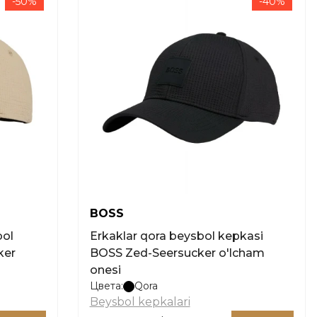
-50%
-40%
BOSS
bol
Erkaklar qora beysbol kepkasi
ker
BOSS Zed-Seersucker o'lcham
onesi
Цвета:
Qora
Beysbol kepkalari