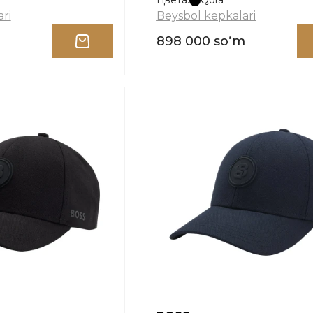
Цвета:
Qora
ri
Beysbol kepkalari
m
898 000 soʻm