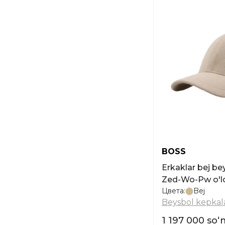
BOSS
Erkaklar bej b
Zed-Wo-Pw o'l
Цвета:
Bej
Beysbol kepkala
1 197 000 soʻ