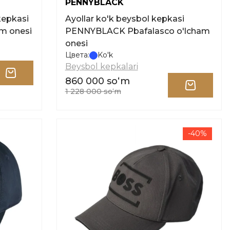
PENNYBLACK
kepkasi
Ayollar ko'k beysbol kepkasi
m onesi
PENNYBLACK Pbafalasco o'lcham
onesi
Цвета:
Ko'k
Beysbol kepkalari
860 000 soʻm
1 228 000 soʻm
-40%