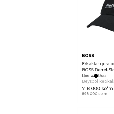
BOSS
Erkaklar qora 
BOSS Derrel-Sl
Цвета:
Qora
Beysbol kepkala
718 000 soʻm
898 000 soʻm