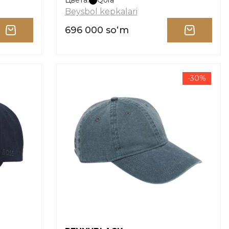
Цвета:
Qora
Beysbol kepkalari
696 000 soʻm
-30%