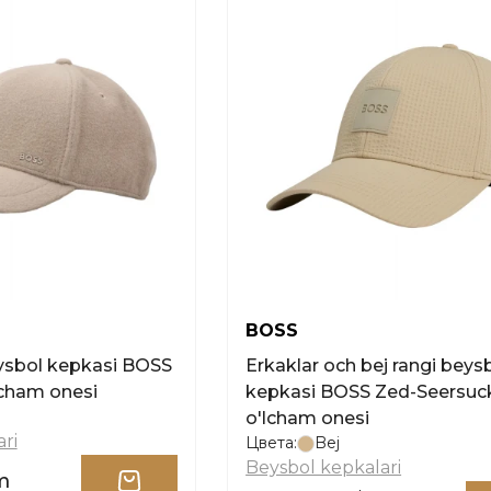
BOSS
eysbol kepkasi BOSS
Erkaklar och bej rangi beys
cham onesi
kepkasi BOSS Zed-Seersuc
o'lcham onesi
ri
Цвета:
Bej
Beysbol kepkalari
m