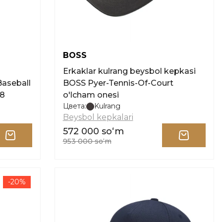
BOSS
Erkaklar kulrang beysbol kepkasi
aseball
BOSS Pyer-Tennis-Of-Court
58
o'lcham onesi
Цвета:
Kulrang
Beysbol kepkalari
572 000 soʻm
953 000 soʻm
-20%