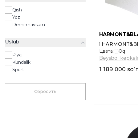
Och bej rangi
Qish
Ochiq ko'k
Yoz
Krem rang
Demi-mavsum
HARMONT&BL
Uslub
i HARMONT&BL
Цвета:
Oq
Plyaj
Beysbol kepkala
Kundalik
1 189 000 soʻ
Sport
Сбросить