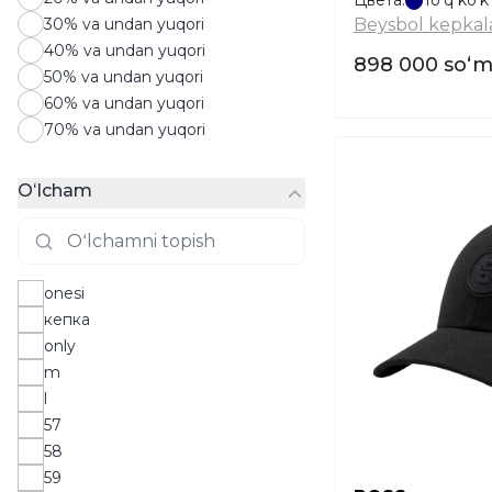
Цвета:
To'q ko'k
30% va undan yuqori
Beysbol kepkala
40% va undan yuqori
898 000 soʻ
50% va undan yuqori
60% va undan yuqori
70% va undan yuqori
Oʻlcham
onesi
кепка
only
m
l
57
58
59