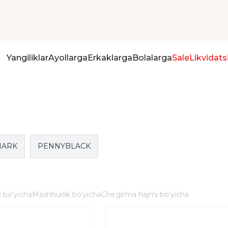
Yangiliklar
Ayollarga
Erkaklarga
Bolalarga
Sale
Likvidats
HARK
PENNYBLACK
 boʻyicha
Mashhurlik boʻyicha
Chegirma hajmi boʻyicha