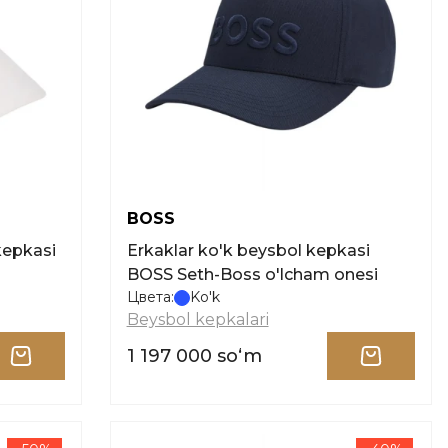
BOSS
kepkasi
Erkaklar ko'k beysbol kepkasi
BOSS Seth-Boss o'lcham onesi
Цвета:
Ko'k
Beysbol kepkalari
1 197 000 soʻm