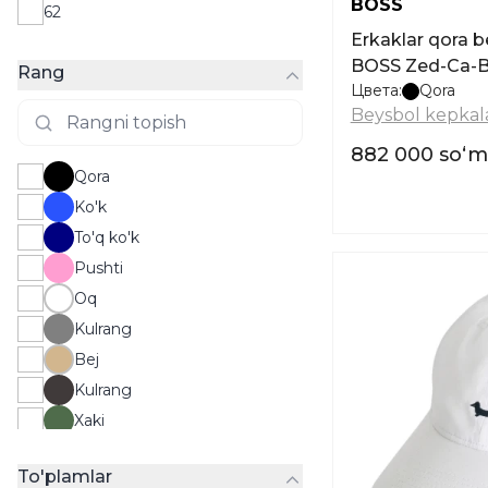
BOSS
62
Erkaklar qora 
BOSS Zed-Ca-B-
Rang
Цвета:
Qora
Beysbol kepkala
882 000 soʻm
Qora
Ko'k
To'q ko'k
Pushti
Oq
Kulrang
Bej
Kulrang
Xaki
Grafit
To'plamlar
Rang-barang