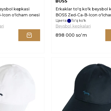
BOSS
beysbol kepkasi
Erkaklar to'q ko'k beysbol 
Icon o'lcham onesi
BOSS Zed-Ca-B-Icon o'lcha
Цвета:
To'q ko'k
ri
Beysbol kepkalari
898 000 soʻm