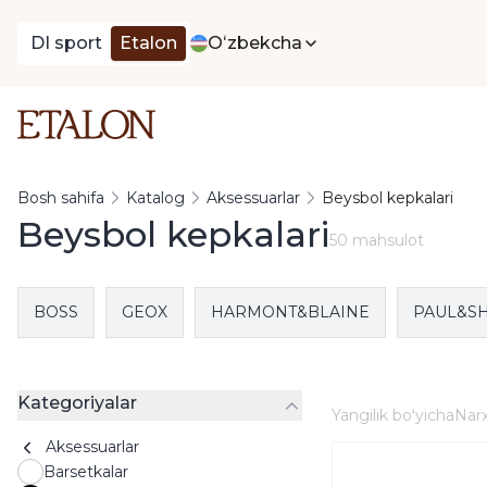
DI sport
Etalon
Oʻzbekcha
Bosh sahifa
Katalog
Aksessuarlar
Beysbol kepkalari
Beysbol kepkalari
50 mahsulot
BOSS
GEOX
HARMONT&BLAINE
PAUL&S
Kategoriyalar
Yangilik boʻyicha
Narx
Aksessuarlar
Barsetkalar