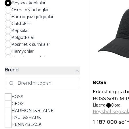
Beysbol kepkalari
Osma o'yinchoqlar
Barmoqsiz qo‘lqoplar
Galstuklar
Kepkalar
Kolgotkalar
Kosmetik sumkalar
Hamyonlar
Karta hamyonlari
Paypoqlar
Brend
Quyosh ko‘zoynaklari
Panamalar
BOSS
Atirlar
Erkaklar qora 
Qo'lqoplar
BOSS
BOSS Seth-M-P
Ro‘mollar
GEOX
Цвета:
Qora
Sochiqlar
HARMONT&BLAINE
Beysbol kepkala
Kamarlar
PAUL&SHARK
Ryukzaklar
1 187 000 soʻ
PENNYBLACK
Poyafzallarni parvarish qilish