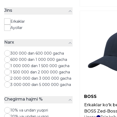
vositalari
Sumkalar
Jins
Chamadonlar
Erkaklar
Chulki
Ayollar
Qalpoqlar
Sharflar
Shlyapalar
Narx
Qo‘l tugmalari
300 000 dan 600 000 gacha
600 000 dan 1 000 000 gacha
1 000 000 dan 1 500 000 gacha
1 500 000 dan 2 000 000 gacha
2 000 000 dan 3 000 000 gacha
3 000 000 dan 5 000 000 gacha
BOSS
Chegirma hajmi %
Erkaklar ko'k b
10% va undan yuqori
BOSS Zed-Boss
20% va undan yuqori