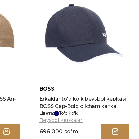
BOSS
Erkaklar to'q ko'k beysbol kepkasi
BOSS Cap-Bold o'lcham кепка
Цвета:
To'q ko'k
Beysbol kepkalari
696 000 soʻm