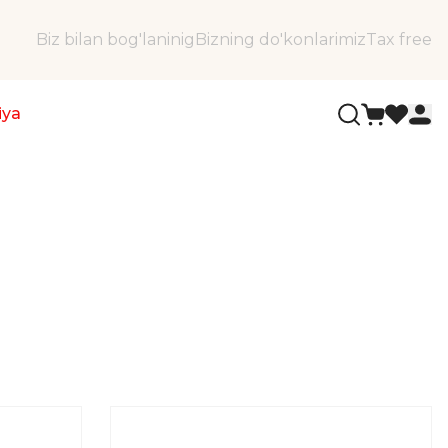
Biz bilan bog'laninig
Bizning do'konlarimiz
Tax free
iya