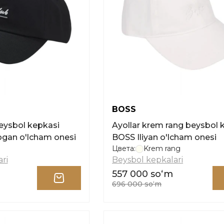
BOSS
beysbol kepkasi
Ayollar krem rang beysbol 
ogan o'lcham onesi
BOSS Iliyan o'lcham onesi
Цвета:
Krem rang
ri
Beysbol kepkalari
557 000 soʻm
696 000 soʻm