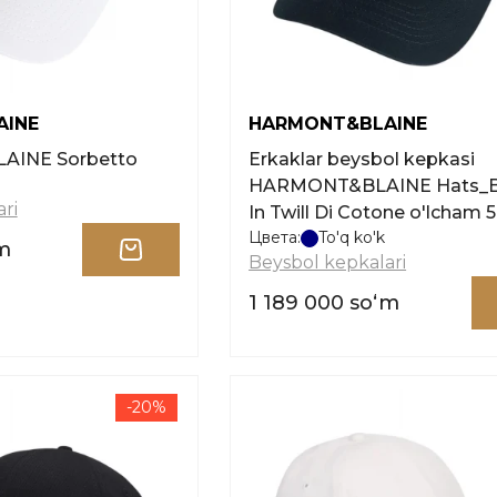
AINE
HARMONT&BLAINE
AINE Sorbetto
Erkaklar beysbol kepkasi
HARMONT&BLAINE Hats_B
ri
In Twill Di Cotone o'lcham 
Цвета:
To'q ko'k
m
Beysbol kepkalari
1 189 000 soʻm
-20%