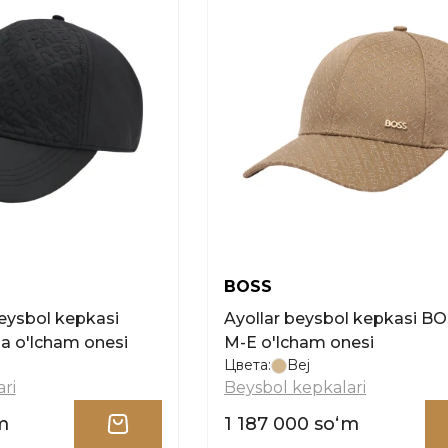
BOSS
beysbol kepkasi
Ayollar beysbol kepkasi BOSS Ari-
a o'lcham onesi
M-E o'lcham onesi
Цвета:
Bej
ri
Beysbol kepkalari
m
1 187 000 soʻm