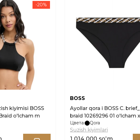
-20%
BOSS
zish kiyimisi BOSS
Ayollar qora i BOSS C. brief
Braid o'lcham m
braid 10269296 01 o'lcham 
Цвета:
Qora
Suzish kiyimlari
m
1 014 000 soʻm