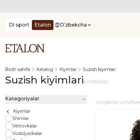
DI sport
Etalon
Oʻzbekcha
Bosh sahifa
Katalog
Kiyimlar
Suzish kiyimlari
Suzish kiyimlari
6 mahsulot
Kategoriyalar
Yangilik boʻyicha
Narx
Kiyimlar
Shimlar
Vetrovkalar
Vodolyazkalar