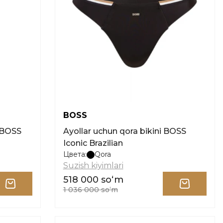
BOSS
i BOSS
Ayollar uchun qora bikini BOSS
Iconic Brazilian
Цвета:
Qora
Suzish kiyimlari
518 000 soʻm
1 036 000 soʻm