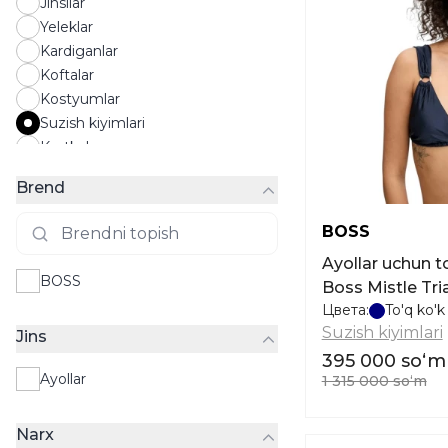
Jinsilar
Yeleklar
Kardiganlar
Koftalar
Kostyumlar
Suzish kiyimlari
Kurtkalar
Longslivlar
Brend
Maykalar
Ichki kiyim
BOSS
Paltolar
Ayollar uchun to‘
Pidjaklar
BOSS
Boss Mistle Tri
Pijamalar
Цвета:
To'q ko'k
Suzish kiyimlari
Suzish kiyimlari
Jins
Liboslar
395 000 soʻm
Plashlar
Ayollar
1 315 000 soʻm
Polo
Pufik kurtka
Narx
Ko'ylaklar