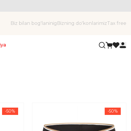
Biz bilan bog'laninig
Bizning do'konlarimiz
Tax free
iya
-50%
-50%