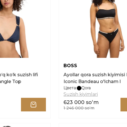
BOSS
q ko‘k suzish lifi
Ayollar qora suzish kiyimis
angle Top
Iconic Bandeau o'lcham l
Цвета:
Qora
Suzish kiyimlari
623 000 soʻm
1 246 000 soʻm