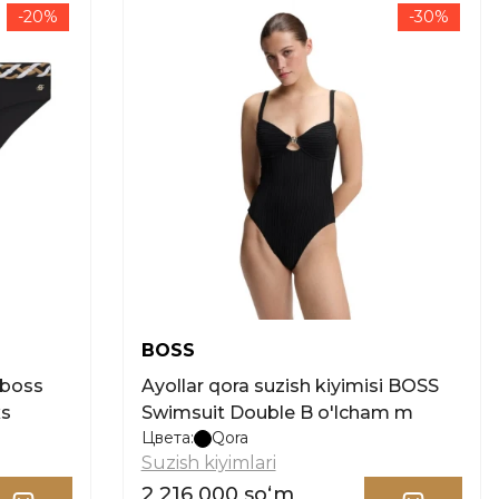
-20%
-30%
BOSS
_boss
Ayollar qora suzish kiyimisi BOSS
xs
Swimsuit Double B o'lcham m
Цвета:
Qora
Suzish kiyimlari
2 216 000 soʻm