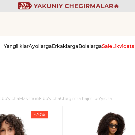
YAKUNIY CHEGIRMALAR🔥
Yangiliklar
Ayollarga
Erkaklarga
Bolalarga
Sale
Likvidats
 boʻyicha
Mashhurlik boʻyicha
Chegirma hajmi boʻyicha
-70%