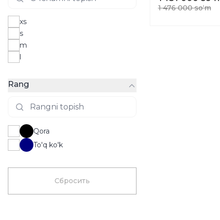
1 476 000 soʻm
xs
s
m
l
Rang
Qora
To'q ko'k
Сбросить