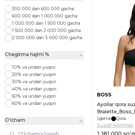
Sviterlar
300 000 dan 600 000 gacha
Svitshotlar
600 000 dan 1 000 000 gacha
Tolstovkalar
1 000 000 dan 1 500 000 gacha
Toplar
1 500 000 dan 2 000 000 gacha
Futbolkalar
2 000 000 dan 3 000 000 gacha
Xalatlar
Hudilar
Shortilar
Chegirma hajmi %
Yubkalar
10% va undan yuqori
20% va undan yuqori
30% va undan yuqori
40% va undan yuqori
BOSS
50% va undan yuqori
60% va undan yuqori
Ayollar qora su
Bralette_Boss_
Цвета:
Qora
Oʻlcham
Suzish kiyimlari
1 181 000 soʻ