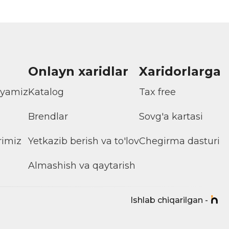
Onlayn xaridlar
Xaridorlarga
iyamiz
Katalog
Tax free
Brendlar
Sovg'a kartasi
rimiz
Yetkazib berish va to'lov
Chegirma dasturi
Almashish va qaytarish
Ishlab chiqarilgan -