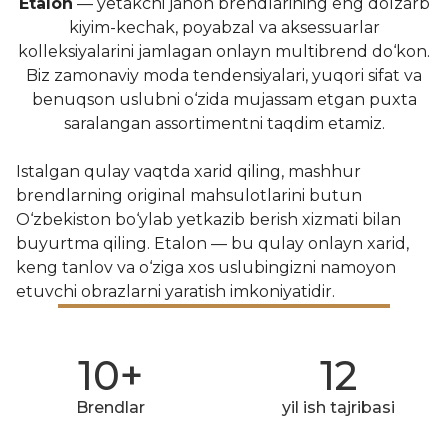
Etalon
— yetakchi jahon brendlarining eng dolzarb
kiyim-kechak, poyabzal va aksessuarlar
kolleksiyalarini jamlagan onlayn multibrend do‘kon.
Biz zamonaviy moda tendensiyalari, yuqori sifat va
benuqson uslubni o‘zida mujassam etgan puxta
saralangan assortimentni taqdim etamiz.
Istalgan qulay vaqtda xarid qiling, mashhur
brendlarning original mahsulotlarini butun
O‘zbekiston bo‘ylab yetkazib berish xizmati bilan
buyurtma qiling. Etalon — bu qulay onlayn xarid,
keng tanlov va o‘ziga xos uslubingizni namoyon
etuvchi obrazlarni yaratish imkoniyatidir.
10+
12
Brendlar
yil ish tajribasi