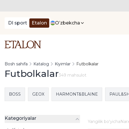
DI sport
Etalon
Oʻzbekcha
Bosh sahifa
Katalog
Kiyimlar
Futbolkalar
Futbolkalar
349 mahsulot
BOSS
GEOX
HARMONT&BLAINE
PAUL&S
Kategoriyalar
Yangilik boʻyicha
Narx