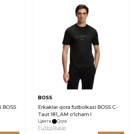
BOSS
si BOSS
Erkaklar qora futbolkasi BOSS C-
Taut 181_AM o'lcham l
Цвета:
Qora
Futbolkalar