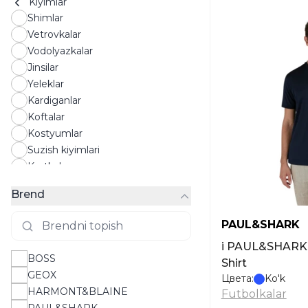
Kiyimlar
Shimlar
Vetrovkalar
Vodolyazkalar
Jinsilar
Yeleklar
Kardiganlar
Koftalar
Kostyumlar
Suzish kiyimlari
Kurtkalar
Longslivlar
Brend
Maykalar
Ichki kiyim
PAUL&SHARK
Paltolar
i PAUL&SHARK C
Pidjaklar
BOSS
Shirt
Pijamalar
GEOX
Цвета:
Ko'k
Suzish kiyimlari
HARMONT&BLAINE
Futbolkalar
Liboslar
PAUL&SHARK