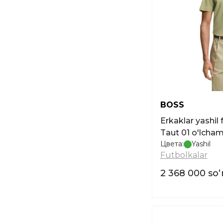
Zaytun
Krem rang
Och kulrang
BOSS
Erkaklar yashil
Taut 01 o'lcham
Цвета:
Yashil
Futbolkalar
2 368 000 so