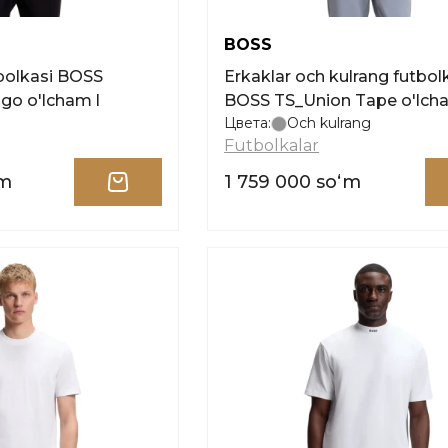
BOSS
tbolkasi BOSS
Erkaklar och kulrang futbol
go o'lcham l
BOSS TS_Union Tape o'lcha
Цвета:
Och kulrang
Futbolkalar
ʻm
1 759 000 soʻm