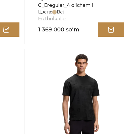
l
C_Eregular_4 o'lcham l
Цвета:
Bej
Futbolkalar
1 369 000 soʻm