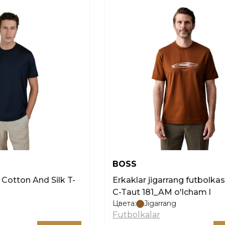
BOSS
otton And Silk T-
Erkaklar jigarrang futbolka
C-Taut 181_AM o'lcham l
Цвета:
Jigarrang
Futbolkalar