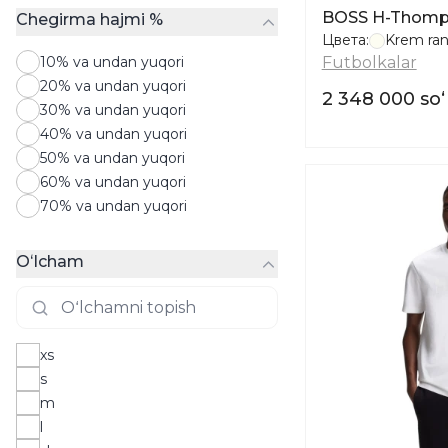
BOSS H-Thomps
Chegirma hajmi %
Цвета:
Krem ra
10% va undan yuqori
Futbolkalar
20% va undan yuqori
2 348 000 so
30% va undan yuqori
40% va undan yuqori
50% va undan yuqori
60% va undan yuqori
70% va undan yuqori
Oʻlcham
xs
s
m
l