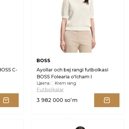
BOSS
 BOSS C-
Ayollar och bej rangi futbolkasi
BOSS Folearia o'lcham l
Цвета:
Krem rang
Futbolkalar
3 982 000 soʻm