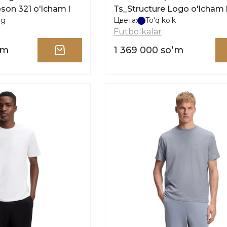
on 321 o'lcham l
Ts_Structure Logo o'lcham 
ng
Цвета:
To'q ko'k
Futbolkalar
ʻm
1 369 000 soʻm