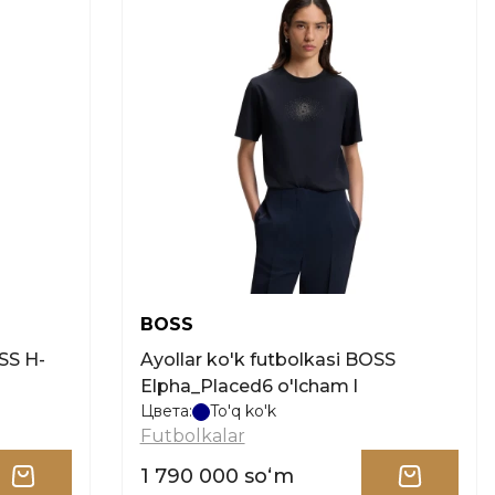
BOSS
SS H-
Ayollar ko'k futbolkasi BOSS
Elpha_Placed6 o'lcham l
Цвета:
To'q ko'k
Futbolkalar
1 790 000 soʻm