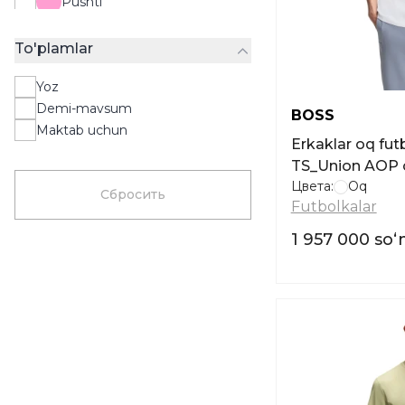
Pushti
Jigarrang
To'plamlar
Oq
Kulrang
Yoz
Moviy
Demi-mavsum
BOSS
Bej
Maktab uchun
Erkaklar oq fu
To'q qizil
TS_Union AOP o
Lilak
Цвета:
Oq
Сбросить
Kulrang
Futbolkalar
Xaki
1 957 000 so
Shaftoli
Limon rang
Grafit
Rang-barang
Och bej rangi
Ochiq ko'k