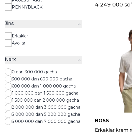
Plashlar
4 249 000 so
PENNYBLACK
Polo
Pufik kurtka
Jins
Ko'ylaklar
Sviterlar
Erkaklar
Svitshotlar
Ayollar
Tolstovkalar
Toplar
Narx
Futbolkalar
Xalatlar
0 dan 300 000 gacha
Hudilar
300 000 dan 600 000 gacha
Shortilar
600 000 dan 1 000 000 gacha
Yubkalar
1 000 000 dan 1 500 000 gacha
1 500 000 dan 2 000 000 gacha
2 000 000 dan 3 000 000 gacha
3 000 000 dan 5 000 000 gacha
BOSS
5 000 000 dan 7 000 000 gacha
Erkaklar krem r