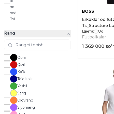
xl
xxl
BOSS
xxxl
3xl
Erkaklar oq fu
Ts_Structure Lo
Цвета:
Oq
Rang
Futbolkalar
1 369 000 so
Qora
Qizil
Ko'k
To'q ko'k
Yashil
Sariq
Olovrang
Siyohrang