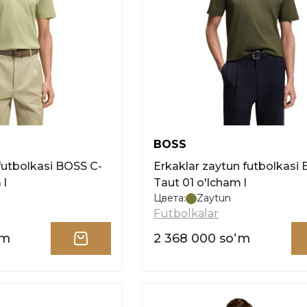
BOSS
 futbolkasi BOSS C-
Erkaklar zaytun futbolkasi
 l
Taut 01 o'lcham l
Цвета:
Zaytun
Futbolkalar
ʻm
2 368 000 soʻm