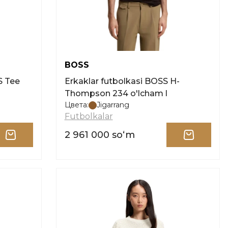
BOSS
S Tee
Erkaklar futbolkasi BOSS H-
Thompson 234 o'lcham l
Цвета:
Jigarrang
Futbolkalar
2 961 000 soʻm