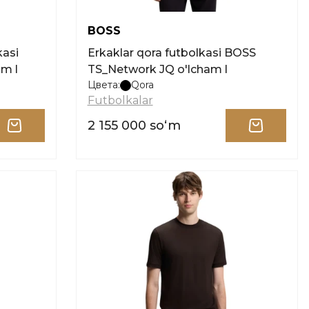
BOSS
kasi
Erkaklar qora futbolkasi BOSS
m l
TS_Network JQ o'lcham l
Цвета:
Qora
Futbolkalar
2 155 000 soʻm