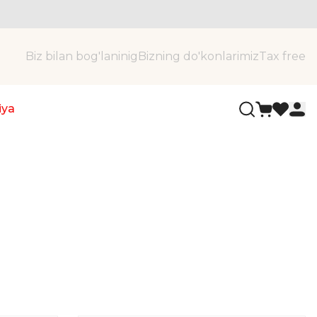
Biz bilan bog'laninig
Bizning do'konlarimiz
Tax free
iya