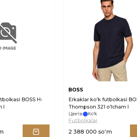
BOSS
utbolkasi BOSS H-
Erkaklar ko'k futbolkasi BO
 l
Thompson 321 o'lcham l
Цвета:
Ko'k
Futbolkalar
ʻm
2 388 000 soʻm