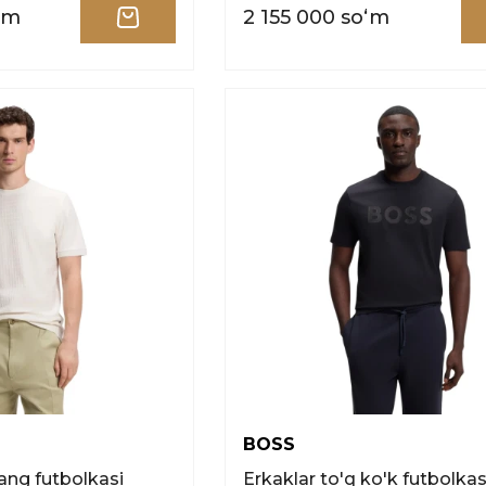
ʻm
2 155 000 soʻm
BOSS
ang futbolkasi
Erkaklar to'q ko'k futbolka