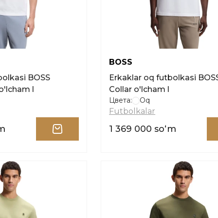
BOSS
tbolkasi BOSS
Erkaklar oq futbolkasi BOS
'lcham l
Collar o'lcham l
Цвета:
Oq
Futbolkalar
ʻm
1 369 000 soʻm