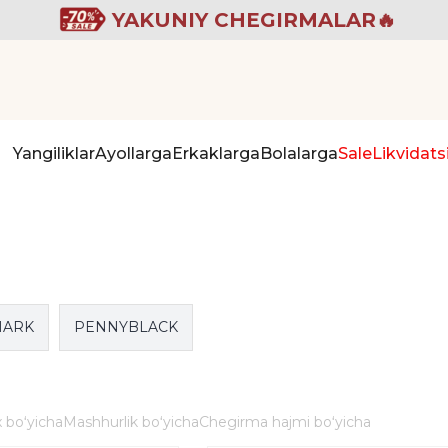
YAKUNIY CHEGIRMALAR🔥
Yangiliklar
Ayollarga
Erkaklarga
Bolalarga
Sale
Likvidats
HARK
PENNYBLACK
 boʻyicha
Mashhurlik boʻyicha
Chegirma hajmi boʻyicha