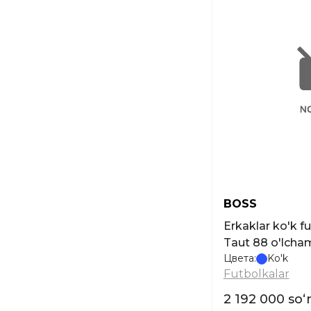
BOSS
Erkaklar ko'k f
Taut 88 o'lcham
Цвета:
Ko'k
Futbolkalar
2 192 000 so