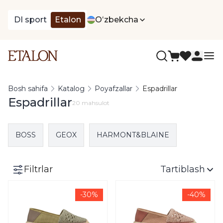
DI sport
Etalon
Oʻzbekcha
Bosh sahifa
Katalog
Poyafzallar
Espadrillar
Espadrillar
20 mahsulot
BOSS
GEOX
HARMONT&BLAINE
Filtrlar
Tartiblash
-30%
-40%