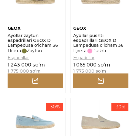
GEOX
GEOX
Ayollar zaytun
Ayollar pushti
espadrillari GEOX D
espadrillari GEOX D
Lampedusa o'lcham 36
Lampedusa o'lcham 36
Цвета:
Zaytun
Цвета:
Pushti
Espadrillar
Espadrillar
1 243 000 soʻm
1 065 000 soʻm
1 775 000 soʻm
1 775 000 soʻm
-30%
-30%