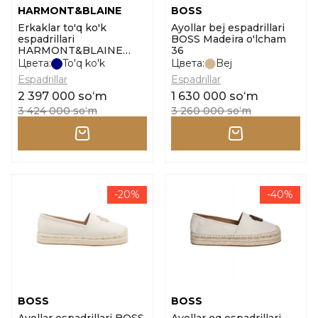
HARMONT&BLAINE
BOSS
Erkaklar to'q ko'k
Ayollar bej espadrillari
espadrillari
BOSS Madeira o'lcham
HARMONT&BLAINE
36
Espadrillas Uomo
Цвета:
To'q ko'k
Цвета:
Bej
Camoscio o'lcham 39
Espadrillar
Espadrillar
2 397 000 soʻm
1 630 000 soʻm
3 424 000 soʻm
3 260 000 soʻm
-20%
-40%
BOSS
BOSS