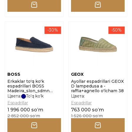
-30%
-50%
BOSS
GEOX
Erkaklar to'q ko'k
Ayollar espadrillari GEOX
espadrillari BOSS
D lampedusa a -
Madeira_slon_sdmn
raffia+agnello o'lcham 38
10260400 01 o'lcham 41
Цвета:
To'q ko'k
Цвета:
Espadrillar
Espadrillar
1 996 000 soʻm
763 000 soʻm
2 852 000 soʻm
1 526 000 soʻm