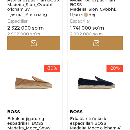
Ayollar espadrillari BOSS
Ayollar oq espadrillari
Madeira_Slon_Cvbbhf
BOSS
o'lcham 37
Madeira_Slon_Cvbbhf
o'lcham 37
Цвета:
Krem rang
Цвета:
Bej
Espadrillar
Espadrillar
2 322 000 soʻm
1 741 000 soʻm
2 902 000 soʻm
2 902 000 soʻm
-30%
-20%
BOSS
BOSS
Erkaklar jigarrang
Erkaklar to'q ko'k
espadrillari BOSS
espadrillari BOSS
Madeira_Mocc_Sdwv
Madeira Mocc o'lcham 41