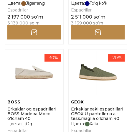
o'lcham 39
Цвета:
Jigarrang
Цвета:
To'q ko'k
Espadrillar
Espadrillar
2 197 000 soʻm
2 511 000 soʻm
3 139 000 soʻm
3 139 000 soʻm
-30%
-20%
BOSS
GEOX
Erkaklar oq espadrillari
Erkaklar xaki espadrillari
BOSS Madeira Mocc
GEOX U pantelleria a -
o'lcham 40
tess.maglia o'lcham 40
Цвета:
Oq
Цвета:
Xaki
Espadrillar
Espadrillar