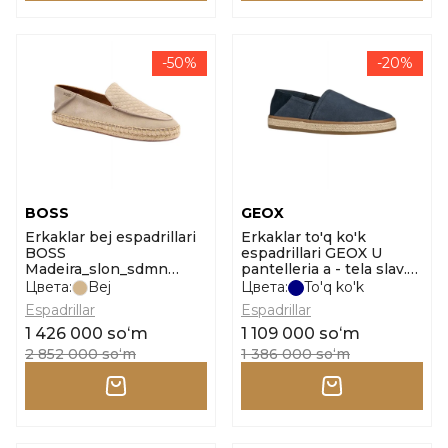
-50%
-20%
BOSS
GEOX
Erkaklar bej espadrillari
Erkaklar to'q ko'k
BOSS
espadrillari GEOX U
Madeira_slon_sdmn
pantelleria a - tela slav.
10260400 01 o'lcham 44
o'lcham 40
Цвета:
Bej
Цвета:
To'q ko'k
Espadrillar
Espadrillar
1 426 000 soʻm
1 109 000 soʻm
2 852 000 soʻm
1 386 000 soʻm