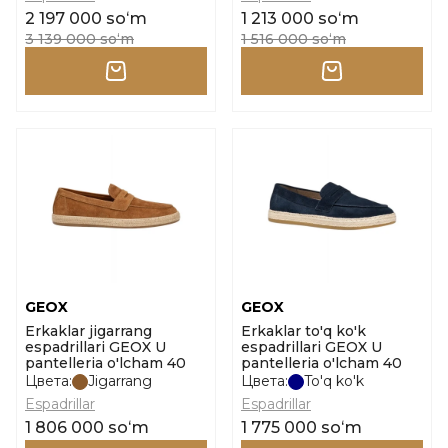
2 197 000 soʻm
1 213 000 soʻm
3 139 000 soʻm
1 516 000 soʻm
GEOX
GEOX
Erkaklar jigarrang
Erkaklar to'q ko'k
espadrillari GEOX U
espadrillari GEOX U
pantelleria o'lcham 40
pantelleria o'lcham 40
Цвета:
Jigarrang
Цвета:
To'q ko'k
Espadrillar
Espadrillar
1 806 000 soʻm
1 775 000 soʻm