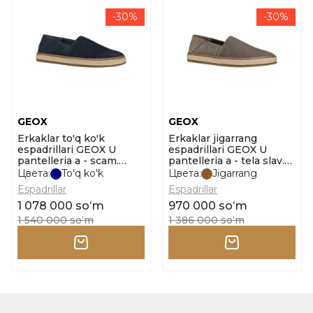
-30%
-30%
GEOX
GEOX
Erkaklar to'q ko'k
Erkaklar jigarrang
espadrillari GEOX U
espadrillari GEOX U
pantelleria a - scam.
pantelleria a - tela slav.
o'lcham 40
o'lcham 40
Цвета:
To'q ko'k
Цвета:
Jigarrang
Espadrillar
Espadrillar
1 078 000 soʻm
970 000 soʻm
1 540 000 soʻm
1 386 000 soʻm