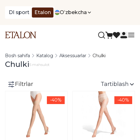
DI sport
Etalon
Oʻzbekcha
Bosh sahifa
Katalog
Aksessuarlar
Chulki
Chulki
5 mahsulot
Filtrlar
Tartiblash
-40%
-40%