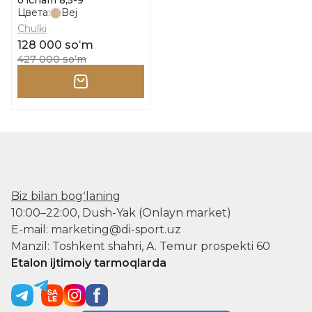
o'lcham 8,5-9
Цвета:
Bej
Chulki
128 000 soʻm
427 000 soʻm
Biz bilan bogʻlaning
10:00–22:00, Dush-Yak (Onlayn market)
E-mail: marketing@di-sport.uz
Manzil: Toshkent shahri, A. Temur prospekti 60
Etalon ijtimoiy tarmoqlarda