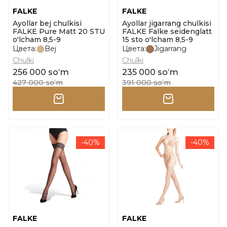
FALKE
FALKE
Ayollar bej chulkisi
Ayollar jigarrang chulkisi
FALKE Pure Matt 20 STU
FALKE Falke seidenglatt
o'lcham 8,5-9
15 sto o'lcham 8,5-9
Цвета:
Bej
Цвета:
Jigarrang
Chulki
Chulki
256 000 soʻm
235 000 soʻm
427 000 soʻm
391 000 soʻm
-40%
-40%
FALKE
FALKE