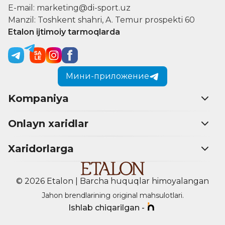
E-mail: marketing@di-sport.uz
Manzil: Toshkent shahri, A. Temur prospekti 60
Etalon ijtimoiy tarmoqlarda
Мини-приложение
Kompaniya
Onlayn xaridlar
Xaridorlarga
© 2026 Etalon | Barcha huquqlar himoyalangan
Jahon brendlarining original mahsulotlari.
Ishlab chiqarilgan -