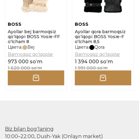
BOSS
BOSS
Ayollar bej barmoqsiz
Ayollar qora barmoqsiz
qo‘lqopi BOSS Yosie-FF
qo‘lqopi BOSS Yosie-F
o'lcham 8
o'lcham 8,5
Цвета:
Bej
Цвета:
Qora
Barmoqsiz qo‘lqoplar
Barmoqsiz qo‘lqoplar
973 000 soʻm
1 394 000 soʻm
1 620 000 soʻm
1 991 000 soʻm
Biz bilan bogʻlaning
10:00–22:00, Dush-Yak (Onlayn market)