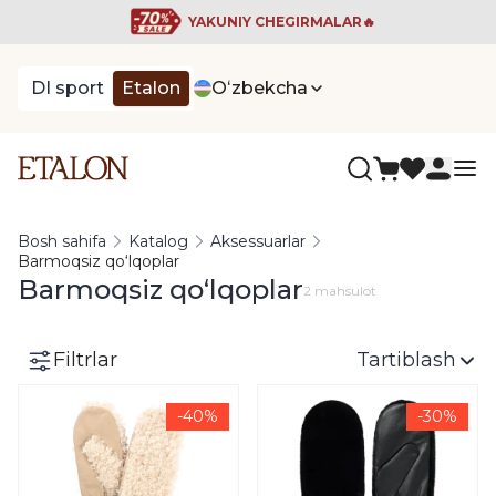
YAKUNIY CHEGIRMALAR🔥
DI sport
Etalon
Oʻzbekcha
Bosh sahifa
Katalog
Aksessuarlar
Barmoqsiz qo‘lqoplar
Barmoqsiz qo‘lqoplar
2 mahsulot
Filtrlar
Tartiblash
-40%
-30%