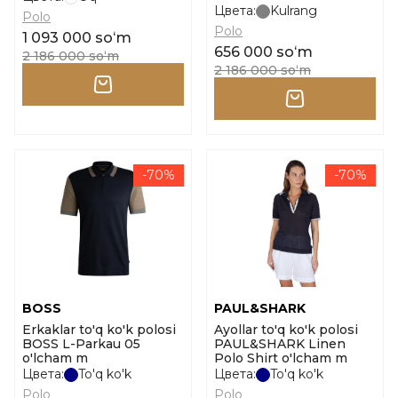
Цвета:
Kulrang
Polo
Polo
1 093 000 soʻm
656 000 soʻm
2 186 000 soʻm
2 186 000 soʻm
-70%
-70%
BOSS
PAUL&SHARK
Erkaklar to'q ko'k polosi
Ayollar to'q ko'k polosi
BOSS L-Parkau 05
PAUL&SHARK Linen
o'lcham m
Polo Shirt o'lcham m
Цвета:
To'q ko'k
Цвета:
To'q ko'k
Polo
Polo