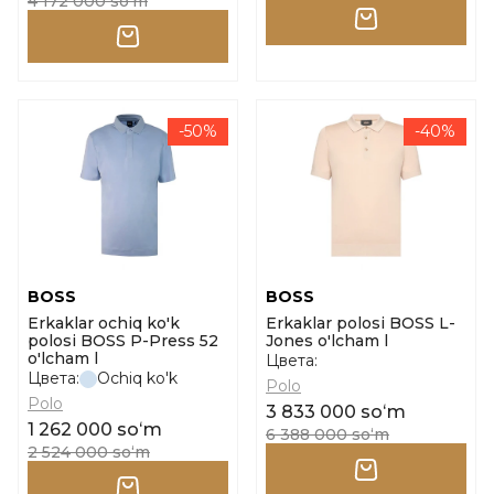
4 172 000 soʻm
-50%
-40%
BOSS
BOSS
Erkaklar ochiq ko'k
Erkaklar polosi BOSS L-
polosi BOSS P-Press 52
Jones o'lcham l
o'lcham l
Цвета:
Цвета:
Ochiq ko'k
Polo
Polo
3 833 000 soʻm
1 262 000 soʻm
6 388 000 soʻm
2 524 000 soʻm