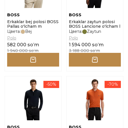
BOSS
BOSS
Erkaklar bej polosi BOSS
Erkaklar zaytun polosi
Pallas o'lcham m
BOSS Lancione o'lcham l
Цвета:
Bej
Цвета:
Zaytun
Polo
Polo
582 000 soʻm
1 594 000 soʻm
1 940 000 soʻm
3 188 000 soʻm
-50%
-70%
BOSS
BOSS