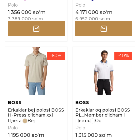
Polo
Polo
1 356 000 soʻm
4 171 000 soʻm
3 389 000 soʻm
6 952 000 soʻm
-60%
-40%
BOSS
BOSS
Erkaklar bej polosi BOSS
Erkaklar oq polosi BOSS
H-Press o'lcham xxl
PL_Member o'lcham l
Цвета:
Bej
Цвета:
Oq
Polo
Polo
1 195 000 soʻm
1 315 000 soʻm