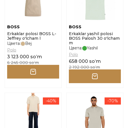
BOSS
BOSS
Erkaklar polosi BOSS L-
Erkaklar yashil polosi
Jeffrey o'lcham l
BOSS Palosh 30 o'lcham
m
Цвета:
Bej
Цвета:
Yashil
Polo
Polo
3 123 000 soʻm
658 000 soʻm
6 245 000 soʻm
2 192 000 soʻm
-40%
-70%