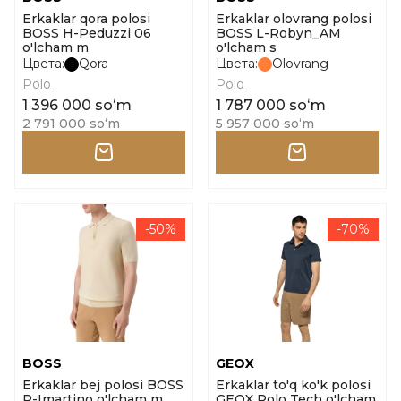
Erkaklar qora polosi
Erkaklar olovrang polosi
BOSS H-Peduzzi 06
BOSS L-Robyn_AM
o'lcham m
o'lcham s
Цвета:
Qora
Цвета:
Olovrang
Polo
Polo
1 396 000 soʻm
1 787 000 soʻm
2 791 000 soʻm
5 957 000 soʻm
-50%
-70%
BOSS
GEOX
Erkaklar bej polosi BOSS
Erkaklar to'q ko'k polosi
P-Imartino o'lcham m
GEOX Polo Tech o'lcham