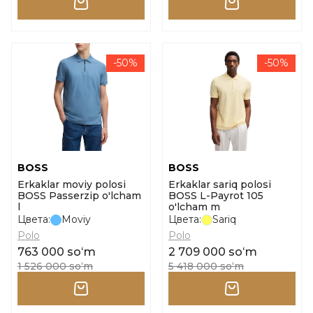
-50%
-50%
BOSS
BOSS
Erkaklar moviy polosi
Erkaklar sariq polosi
BOSS Passerzip o'lcham
BOSS L-Payrot 105
l
o'lcham m
Цвета:
Moviy
Цвета:
Sariq
Polo
Polo
763 000 soʻm
2 709 000 soʻm
1 526 000 soʻm
5 418 000 soʻm