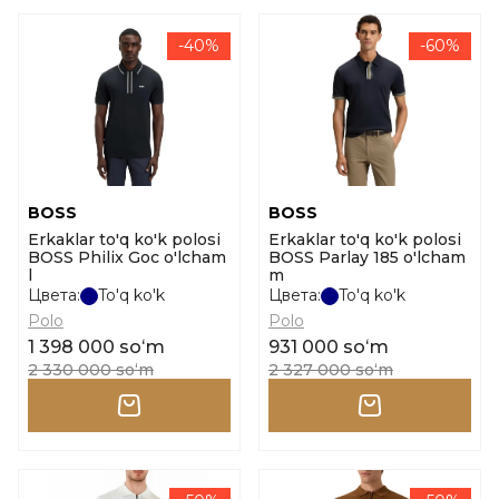
-40%
-60%
BOSS
BOSS
Erkaklar to'q ko'k polosi
Erkaklar to'q ko'k polosi
BOSS Philix Goc o'lcham
BOSS Parlay 185 o'lcham
l
m
Цвета:
To'q ko'k
Цвета:
To'q ko'k
Polo
Polo
1 398 000 soʻm
931 000 soʻm
2 330 000 soʻm
2 327 000 soʻm