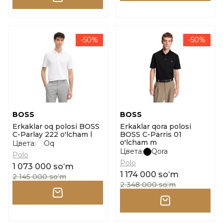
-50%
-50%
BOSS
BOSS
Erkaklar oq polosi BOSS
Erkaklar qora polosi
C-Parlay 222 o'lcham l
BOSS C-Parris 01
o'lcham m
Цвета:
Oq
Цвета:
Qora
Polo
Polo
1 073 000 soʻm
1 174 000 soʻm
2 145 000 soʻm
2 348 000 soʻm