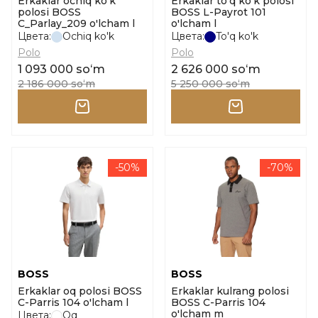
Erkaklar ochiq ko'k
Erkaklar to'q ko'k polosi
polosi BOSS
BOSS L-Payrot 101
C_Parlay_209 o'lcham l
o'lcham l
Цвета:
Ochiq ko'k
Цвета:
To'q ko'k
Polo
Polo
1 093 000 soʻm
2 626 000 soʻm
2 186 000 soʻm
5 250 000 soʻm
-50%
-70%
BOSS
BOSS
Erkaklar oq polosi BOSS
Erkaklar kulrang polosi
C-Parris 104 o'lcham l
BOSS C-Parris 104
o'lcham m
Цвета:
Oq