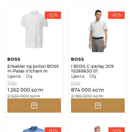
-50%
-60%
BOSS
BOSS
Erkaklar oq polosi BOSS
i BOSS C-parlay 209
H-Paras o'lcham m
10269630 01
Цвета:
Oq
Цвета:
Oq
Polo
Polo
1 262 000 soʻm
874 000 soʻm
2 524 000 soʻm
2 186 000 soʻm
-50%
-50%