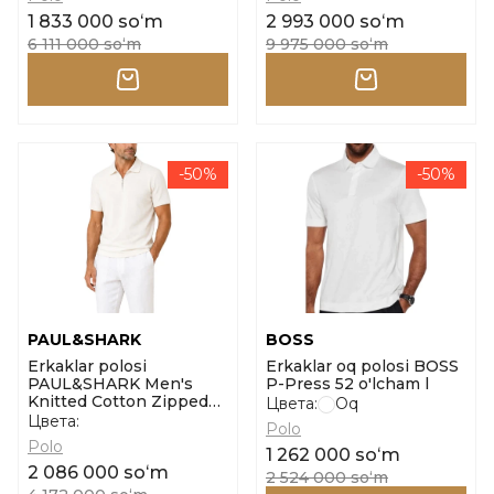
1 833 000 soʻm
2 993 000 soʻm
6 111 000 soʻm
9 975 000 soʻm
-50%
-50%
PAUL&SHARK
BOSS
Erkaklar polosi
Erkaklar oq polosi BOSS
PAUL&SHARK Men's
P-Press 52 o'lcham l
Knitted Cotton Zipped
Цвета:
Oq
Polo Shirt o'lcham l
Цвета:
Polo
Polo
1 262 000 soʻm
2 086 000 soʻm
2 524 000 soʻm