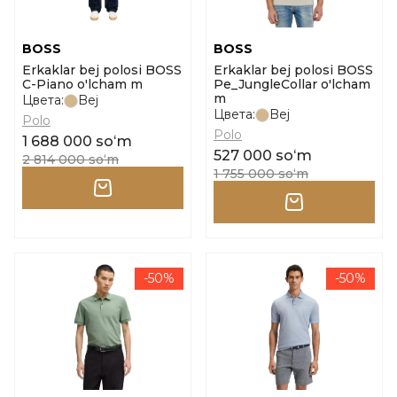
BOSS
BOSS
Erkaklar bej polosi BOSS
Erkaklar bej polosi BOSS
C-Piano o'lcham m
Pe_JungleCollar o'lcham
m
Цвета:
Bej
Цвета:
Bej
Polo
Polo
1 688 000 soʻm
527 000 soʻm
2 814 000 soʻm
1 755 000 soʻm
-50%
-50%