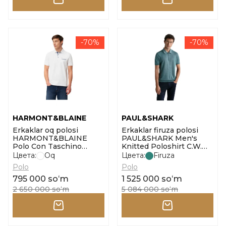
-70%
-70%
HARMONT&BLAINE
PAUL&SHARK
Erkaklar oq polosi
Erkaklar firuza polosi
HARMONT&BLAINE
PAUL&SHARK Men's
Polo Con Taschino
Knitted Poloshirt C.W.
o'lcham m
Cotton o'lcham m
Цвета:
Oq
Цвета:
Firuza
Polo
Polo
795 000 soʻm
1 525 000 soʻm
2 650 000 soʻm
5 084 000 soʻm