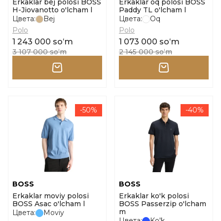
Erkaklar bej polosi BOSS
Erkaklar oq polosi BOSS
H-Jiovanotto o'lcham l
Paddy TL o'lcham l
Цвета:
Bej
Цвета:
Oq
Polo
Polo
1 243 000 soʻm
1 073 000 soʻm
3 107 000 soʻm
2 145 000 soʻm
-50%
-40%
BOSS
BOSS
Erkaklar moviy polosi
Erkaklar ko'k polosi
BOSS Asac o'lcham l
BOSS Passerzip o'lcham
m
Цвета:
Moviy
Цвета:
Ko'k