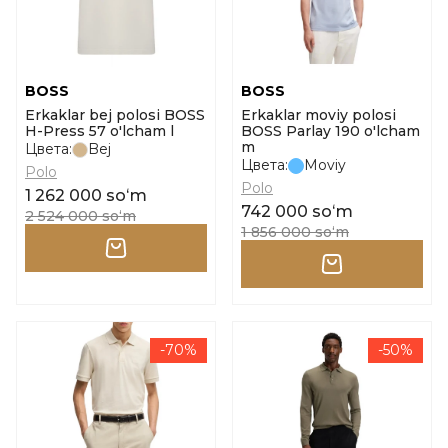
BOSS
BOSS
Erkaklar bej polosi BOSS
Erkaklar moviy polosi
H-Press 57 o'lcham l
BOSS Parlay 190 o'lcham
m
Цвета:
Bej
Цвета:
Moviy
Polo
Polo
1 262 000 soʻm
742 000 soʻm
2 524 000 soʻm
1 856 000 soʻm
-70%
-50%