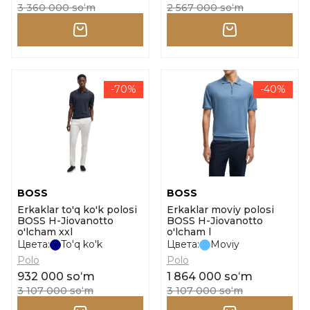
3 360 000 soʻm
2 567 000 soʻm
-70%
-40%
BOSS
BOSS
Erkaklar to'q ko'k polosi
Erkaklar moviy polosi
BOSS H-Jiovanotto
BOSS H-Jiovanotto
o'lcham xxl
o'lcham l
Цвета:
To'q ko'k
Цвета:
Moviy
Polo
Polo
932 000 soʻm
1 864 000 soʻm
3 107 000 soʻm
3 107 000 soʻm