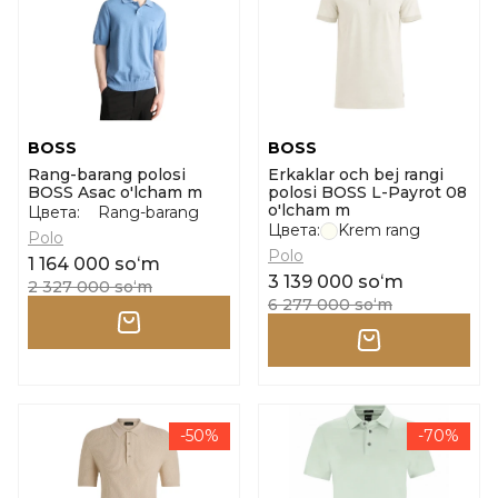
BOSS
BOSS
Rang-barang polosi
Erkaklar och bej rangi
BOSS Asac o'lcham m
polosi BOSS L-Payrot 08
o'lcham m
Цвета:
Rang-barang
Цвета:
Krem rang
Polo
Polo
1 164 000 soʻm
3 139 000 soʻm
2 327 000 soʻm
6 277 000 soʻm
-50%
-70%