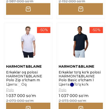
2 987 000 soʻm
2 192 000 soʻm
-50%
-50%
HARMONT&BLAINE
HARMONT&BLAINE
Erkaklar oq polosi
Erkaklar to'q ko'k polosi
HARMONT&BLAINE
HARMONT&BLAINE
Polo Zip o'lcham m
Polo Basic o'lcham l
Цвета:
Oq
Цвета:
To'q ko'k
Polo
Polo
1 037 000 soʻm
1 037 000 soʻm
2 073 000 soʻm
2 073 000 soʻm