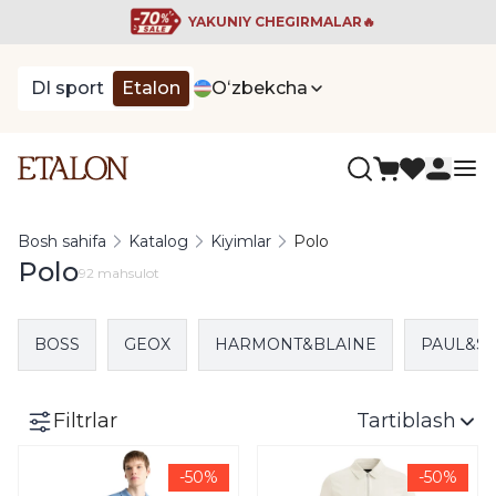
YAKUNIY CHEGIRMALAR🔥
DI sport
Etalon
Oʻzbekcha
Bosh sahifa
Katalog
Kiyimlar
Polo
Polo
92 mahsulot
BOSS
GEOX
HARMONT&BLAINE
PAUL&S
Filtrlar
Tartiblash
-50%
-50%