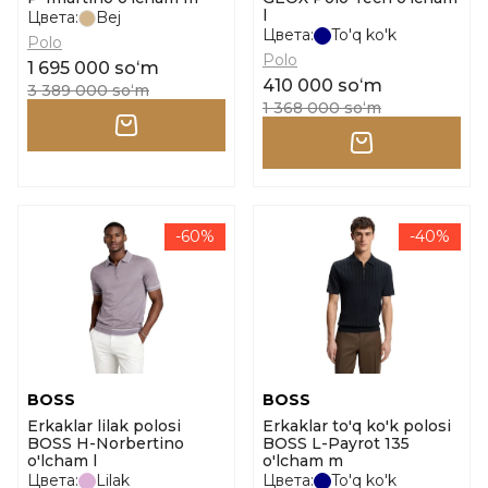
l
Цвета:
Bej
Цвета:
To'q ko'k
Polo
Polo
1 695 000 soʻm
410 000 soʻm
3 389 000 soʻm
1 368 000 soʻm
-60%
-40%
BOSS
BOSS
Erkaklar lilak polosi
Erkaklar to'q ko'k polosi
BOSS H-Norbertino
BOSS L-Payrot 135
o'lcham l
o'lcham m
Цвета:
Lilak
Цвета:
To'q ko'k