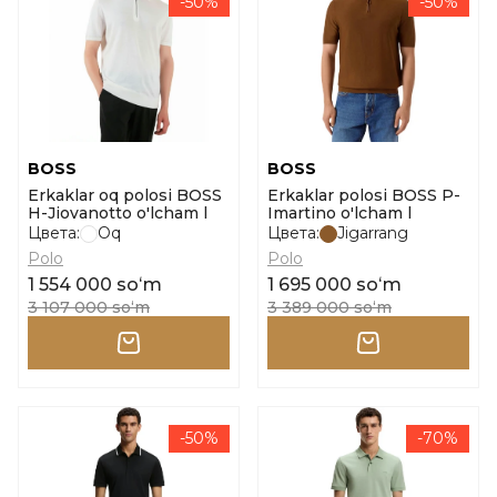
-50%
-50%
BOSS
BOSS
Erkaklar oq polosi BOSS
Erkaklar polosi BOSS P-
H-Jiovanotto o'lcham l
Imartino o'lcham l
Цвета:
Oq
Цвета:
Jigarrang
Polo
Polo
1 554 000 soʻm
1 695 000 soʻm
3 107 000 soʻm
3 389 000 soʻm
-50%
-70%