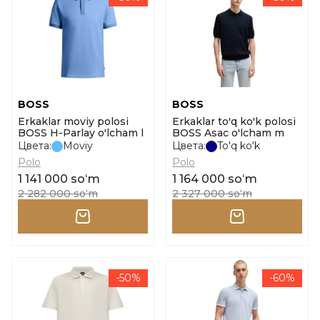
BOSS
BOSS
Erkaklar moviy polosi
Erkaklar to'q ko'k polosi
BOSS H-Parlay o'lcham l
BOSS Asac o'lcham m
Цвета:
Moviy
Цвета:
To'q ko'k
Polo
Polo
1 141 000 soʻm
1 164 000 soʻm
2 282 000 soʻm
2 327 000 soʻm
-50%
-60%