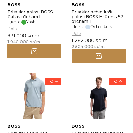
BOSS
BOSS
Erkaklar polosi BOSS
Erkaklar ochiq ko'k
Pallas o'lcham l
polosi BOSS H-Press 57
o'lcham l
Цвета:
Yashil
Цвета:
Ochiq ko'k
Polo
Polo
971 000 soʻm
1 262 000 soʻm
1 940 000 soʻm
2 524 000 soʻm
-50%
-50%
BOSS
BOSS