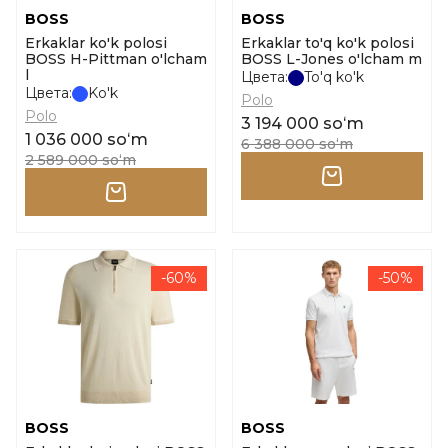
BOSS
BOSS
Erkaklar ko'k polosi
Erkaklar to'q ko'k polosi
BOSS H-Pittman o'lcham
BOSS L-Jones o'lcham m
l
Цвета:
To'q ko'k
Цвета:
Ko'k
Polo
Polo
3 194 000 soʻm
1 036 000 soʻm
6 388 000 soʻm
2 589 000 soʻm
-60%
-50%
BOSS
BOSS