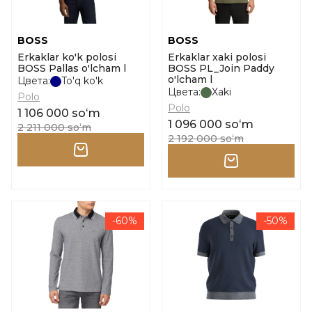
BOSS
BOSS
Erkaklar ko'k polosi
Erkaklar xaki polosi
BOSS Pallas o'lcham l
BOSS PL_Join Paddy
o'lcham l
Цвета:
To'q ko'k
Цвета:
Xaki
Polo
Polo
1 106 000 soʻm
1 096 000 soʻm
2 211 000 soʻm
2 192 000 soʻm
-60%
-50%