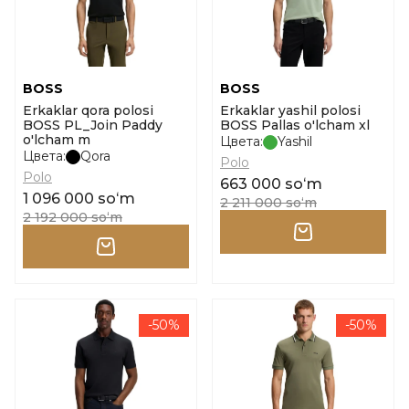
BOSS
BOSS
Erkaklar qora polosi
Erkaklar yashil polosi
BOSS PL_Join Paddy
BOSS Pallas o'lcham xl
o'lcham m
Цвета:
Yashil
Цвета:
Qora
Polo
Polo
663 000 soʻm
1 096 000 soʻm
2 211 000 soʻm
2 192 000 soʻm
-50%
-50%