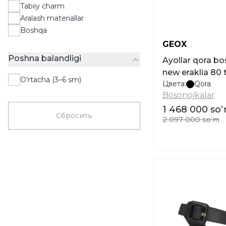
Tabiiy charm
Aralash materiallar
Boshqa
GEOX
Poshna balandligi
Ayollar qora b
new eraklia 80 
O‘rtacha (3–6 sm)
Цвета:
Qora
Bosonojkalar
1 468 000 so
Сбросить
2 097 000 soʻm