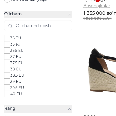
Цвета:
Qizil
Bosonojkalar
1 355 000 soʻ
Oʻlcham
1 936 000 soʻm
36 EU
36 eu
36,5 EU
37 EU
37,5 EU
38 EU
38,5 EU
39 EU
39,5 EU
40 EU
Rang