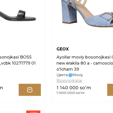
GEOX
osonojkasi BOSS
Ayollar moviy bosonojkasi
_vcbk 10271779 01
new eraklia 80 a - camosci
o'lcham 39
Цвета:
Moviy
Bosonojkalar
ʻm
1 140 000 soʻm
1 900 000 soʻm