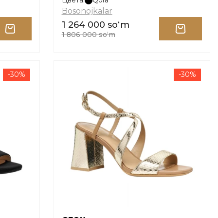
Цвета:
Qora
Bosonojkalar
1 264 000 soʻm
1 806 000 soʻm
-30%
-30%