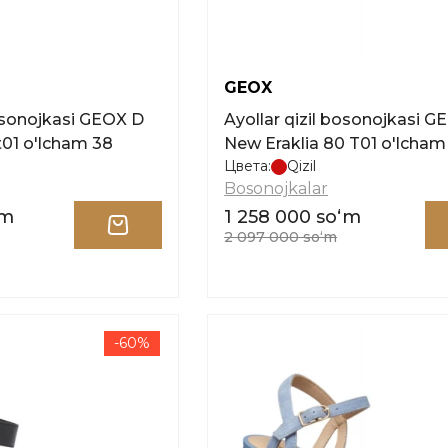
GEOX
osonojkasi GEOX D
Ayollar qizil bosonojkasi G
t01 o'lcham 38
New Eraklia 80 T01 o'lcham
Цвета:
Qizil
Bosonojkalar
ʻm
1 258 000 soʻm
2 097 000 soʻm
-60%