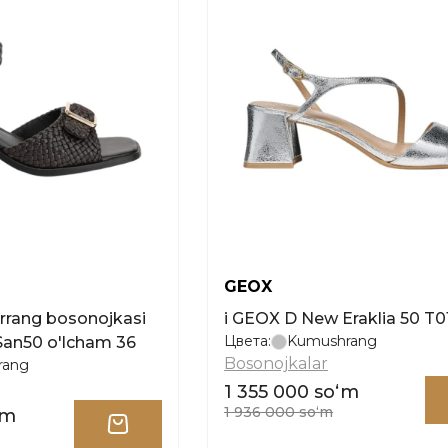
GEOX
garrang bosonojkasi
i GEOX D New Eraklia 50 T0
Цвета:
Kumushrang
San50 o'lcham 36
Bosonojkalar
rrang
1 355 000 soʻm
1 936 000 soʻm
ʻm