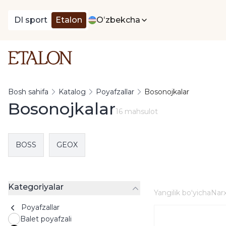
DI sport
Etalon
Oʻzbekcha
Bosh sahifa
Katalog
Poyafzallar
Bosonojkalar
Bosonojkalar
16 mahsulot
BOSS
GEOX
Kategoriyalar
Yangilik boʻyicha
Narx
Poyafzallar
Balet poyafzali