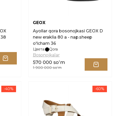
GEOX
EOX
Ayollar qora bosonojkasi GEOX D
 38
new eraklia 80 a - nap.sheep
o'lcham 36
Цвета:
Qora
Bosonojkalar
570 000 soʻm
1 900 000 soʻm
-40%
-60%