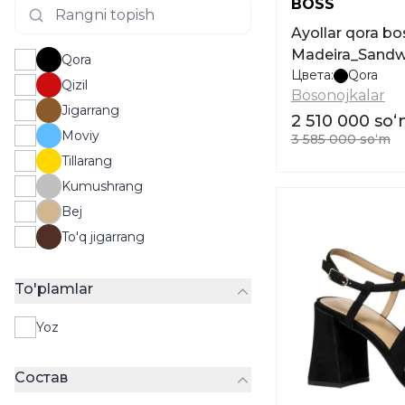
BOSS
Ayollar qora b
Madeira_Sandw
Qora
Цвета:
Qora
Qizil
Bosonojkalar
Jigarrang
2 510 000 so
Moviy
3 585 000 soʻm
Tillarang
Kumushrang
Bej
To'q jigarrang
To'plamlar
Yoz
Состав