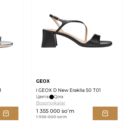
GEOX
1
i GEOX D New Eraklia 50 T01
Цвета:
Qora
Bosonojkalar
1 355 000 soʻm
1 936 000 soʻm