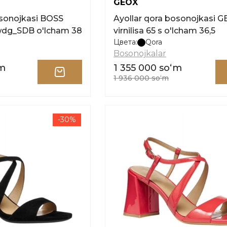
GEOX
osonojkasi BOSS
Ayollar qora bosonojkasi 
dg_SDB o'lcham 38
virnilisa 65 s o'lcham 36,5
Цвета:
Qora
Bosonojkalar
ʻm
1 355 000 soʻm
1 936 000 soʻm
-30%