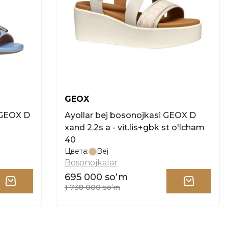
GEOX
 GEOX D
Ayollar bej bosonojkasi GEOX D
o
xand 2.2s a - vit.lis+gbk st o'lcham
40
Цвета:
Bej
Bosonojkalar
695 000 soʻm
1 738 000 soʻm