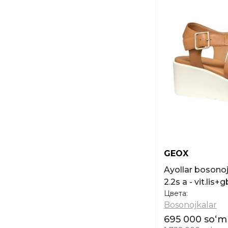
GEOX
Ayollar bosonojkasi GEOX D xand
2.2s a - vit.lis
Цвета:
Bosonojkalar
695 000 soʻm