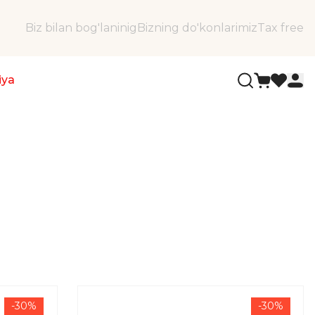
Biz bilan bog'laninig
Bizning do'konlarimiz
Tax free
iya
-30%
-30%