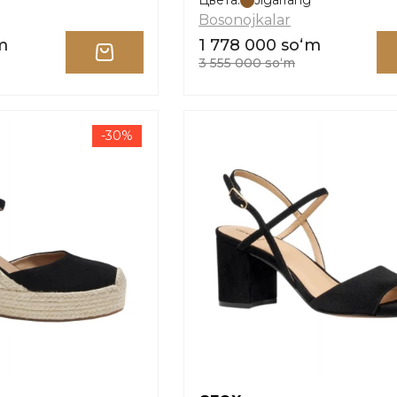
Цвета:
Jigarrang
Bosonojkalar
m
1 778 000 soʻm
3 555 000 soʻm
-30%