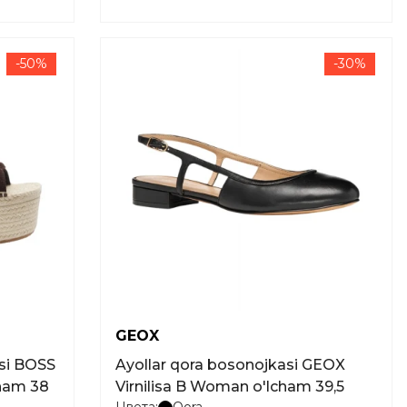
-50%
-30%
GEOX
asi BOSS
Ayollar qora bosonojkasi GEOX
cham 38
Virnilisa B Woman o'lcham 39,5