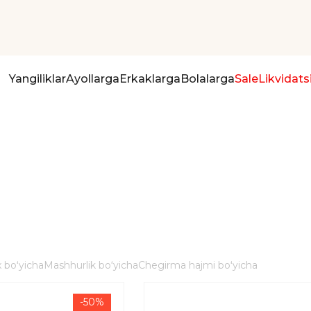
Yangiliklar
Ayollarga
Erkaklarga
Bolalarga
Sale
Likvidats
 boʻyicha
Mashhurlik boʻyicha
Chegirma hajmi boʻyicha
-50%