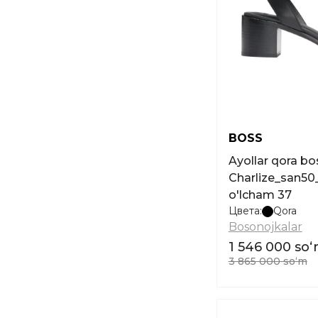
BOSS
Ayollar qora b
Charlize_san50
o'lcham 37
Цвета:
Qora
Bosonojkalar
1 546 000 so
3 865 000 soʻm