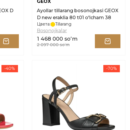
GEOX
GEOX D
Ayollar tillarang bosonojkasi GEOX
D new eraklia 80 t01 o'lcham 38
Цвета:
Tillarang
Bosonojkalar
1 468 000 soʻm
2 097 000 soʻm
-40%
-70%