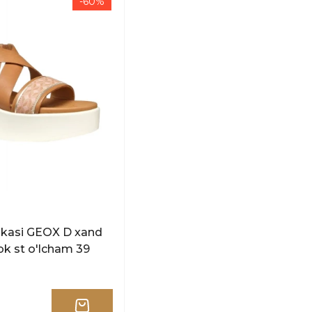
-60%
+gbk st o'lcham 39