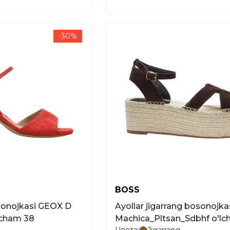
-30%
BOSS
osonojkasi GEOX D
Ayollar jigarrang bosonojk
'lcham 38
Machica_Pltsan_Sdbhf o'l