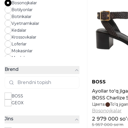
Bosonojkalar
Botilyonlar
Botinkalar
Vyetnamkalar
Kedalar
Krossovkalar
Loferlar
Mokasinlar
Myulelar
Oksfordlar
Brend
Sandallar
Etiklar
BOSS
Sliponlar
Ayollar to'q ji
Tapochkalar
BOSS
BOSS Charlize 
Tuflilar
GEOX
Цвета:
To'q jiga
Shippaklar
Bosonojkalar
Espadrillar
2 979 000 so
Jins
5 957 000 soʻm