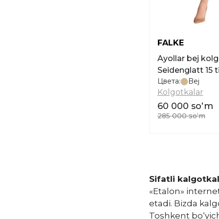
FALKE
Ayollar bej kol
Seidenglatt 15 
Цвета:
Bej
Kolgotkalar
60 000 soʻm
285 000 soʻm
Sifatli kalgotka
«Etalon» interne
etadi. Bizda kal
Toshkent bo‘yicha