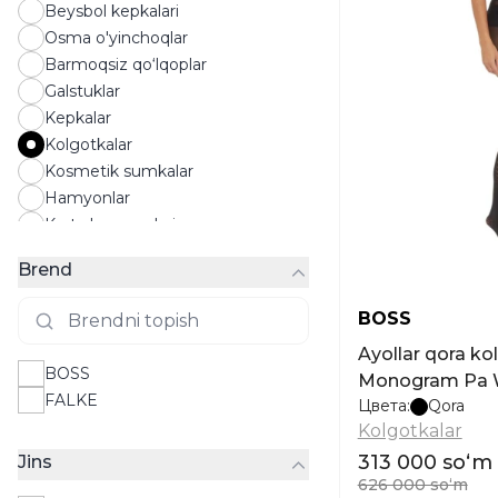
Beysbol kepkalari
Osma o'yinchoqlar
Barmoqsiz qo‘lqoplar
Galstuklar
Kepkalar
Kolgotkalar
Kosmetik sumkalar
Hamyonlar
Karta hamyonlari
Paypoqlar
Brend
Quyosh ko‘zoynaklari
Panamalar
BOSS
Atirlar
Ayollar qora k
Qo'lqoplar
BOSS
Monogram Pa 
Ro‘mollar
FALKE
Цвета:
Qora
Sochiqlar
Kolgotkalar
Kamarlar
313 000 soʻm
Jins
Ryukzaklar
626 000 soʻm
Poyafzallarni parvarish qilish