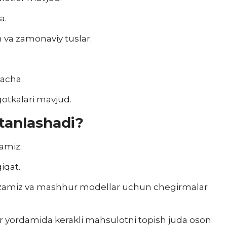
a.
n va zamonaviy tuslar.
gacha.
otkalari mavjud.
tanlashadi?
tamiz:
iqat.
azamiz va mashhur modellar uchun chegirmalar
ar yordamida kerakli mahsulotni topish juda oson.