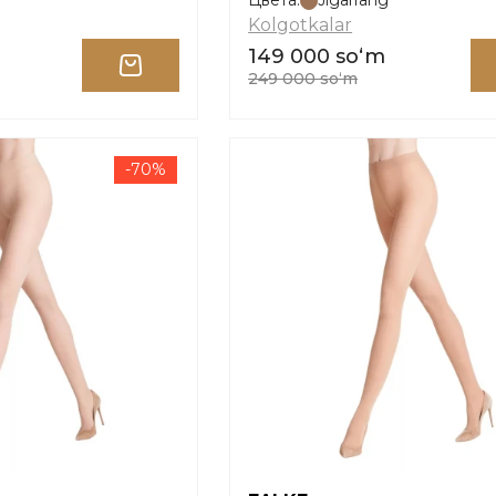
Цвета:
Jigarrang
Kolgotkalar
149 000 soʻm
249 000 soʻm
-70%