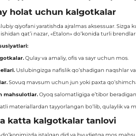
y holat uchun kalgotkalar
lubiy qiyofani yaratishda ajralmas aksessuar. Sizga 
shidan qat’i nazar, «Etalon» do‘konida turli brendlar
usiyatlari:
gotkalar.
Qulay va amaliy, ofis va sayr uchun mos.
llari.
Uslubingizga nafislik qo‘shadigan naqshlar va 
lar.
Sovuq mavsum uchun jun yoki paxta qo‘shimchal
 mahsulotlar.
Oyoq salomatligiga e’tibor beradiga
fatli materiallardan tayyorlangan bo‘lib, qulaylik va
a katta kalgotkalar tanlovi
t-do‘konimizda istalgan did va byudjetga mos mahsu