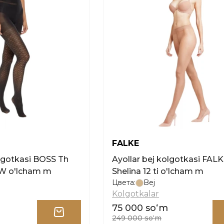
FALKE
olgotkasi BOSS Th
Ayollar bej kolgotkasi FAL
W o'lcham m
Shelina 12 ti o'lcham m
Цвета:
Bej
Kolgotkalar
75 000 soʻm
249 000 soʻm