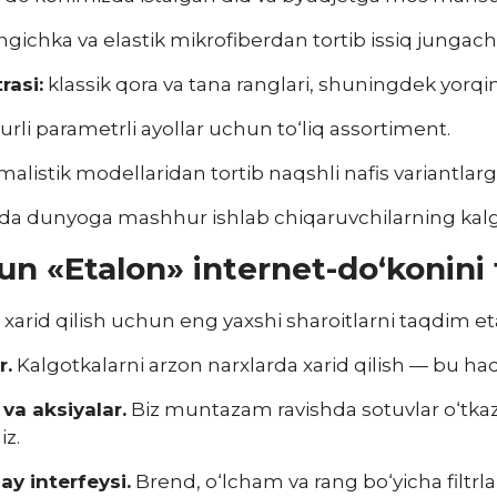
ngichka va elastik mikrofiberdan tortib issiq jungach
rasi:
klassik qora va tana ranglari, shuningdek yorqi
urli parametrli ayollar uchun to‘liq assortiment.
alistik modellaridan tortib naqshli nafis variantlar
da dunyoga mashhur ishlab chiqaruvchilarning kalg
n «Etalon» internet-do‘konini 
i xarid qilish uchun eng yaxshi sharoitlarni taqdim e
r.
Kalgotkalarni arzon narxlarda xarid qilish — bu haq
va aksiyalar.
Biz muntazam ravishda sotuvlar o‘tk
z.
ay interfeysi.
Brend, o‘lcham va rang bo‘yicha filtrl