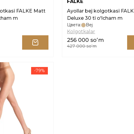
FALKE
lgotkasi FALKE Matt
Ayollar bej kolgotkasi FAL
'lcham m
Deluxe 30 ti o'lcham m
Цвета:
Bej
Kolgotkalar
256 000 soʻm
427 000 soʻm
-79%