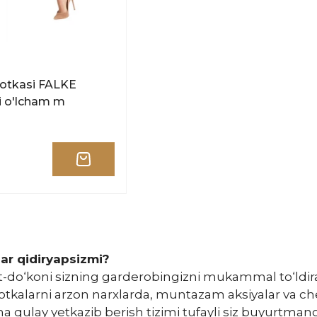
gotkasi FALKE
ti o'lcham m
lar qidiryapsizmi?
t-do‘koni sizning garderobingizni mukammal to‘ldir
gotkalarni arzon narxlarda, muntazam aksiyalar va c
 qulay yetkazib berish tizimi tufayli siz buyurtmangiz