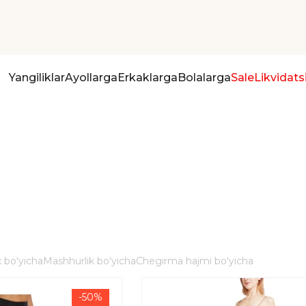
Yangiliklar
Ayollarga
Erkaklarga
Bolalarga
Sale
Likvidats
 boʻyicha
Mashhurlik boʻyicha
Chegirma hajmi boʻyicha
-50%