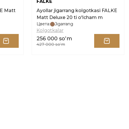
FALKE
KE Matt
Ayollar jigarrang kolgotkasi FALKE
Matt Deluxe 20 ti o'lcham m
Цвета:
Jigarrang
Kolgotkalar
256 000 soʻm
427 000 soʻm