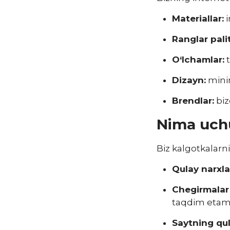
Materiallar:
i
Ranglar palit
O‘lchamlar:
t
Dizayn:
minim
Brendlar:
biz
Nima uchu
Biz kalgotkalarn
Qulay narxla
Chegirmalar 
taqdim etami
Saytning qul