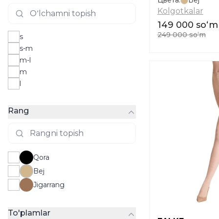
Цвета:
Bej
Kolgotkalar
149 000 soʻm
249 000 soʻm
s
s-m
m-l
m
l
Rang
Qora
Bej
Jigarrang
To'plamlar