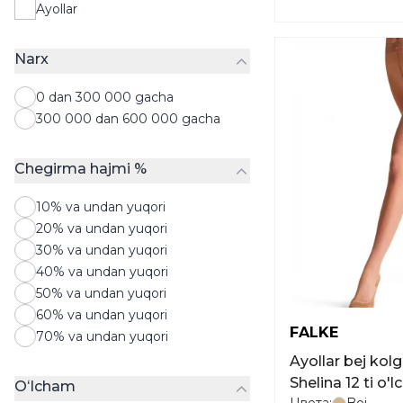
Ayollar
vositalari
Sumkalar
Chamadonlar
Narx
Chulki
Qalpoqlar
0 dan 300 000 gacha
Sharflar
300 000 dan 600 000 gacha
Shlyapalar
Qo‘l tugmalari
Chegirma hajmi %
10% va undan yuqori
20% va undan yuqori
30% va undan yuqori
40% va undan yuqori
50% va undan yuqori
60% va undan yuqori
FALKE
70% va undan yuqori
Ayollar bej kol
Shelina 12 ti o
Oʻlcham