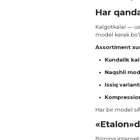
Har qanda
Kalgotkalar — us
model kerak bo‘li
Assortiment xus
Kundalik kal
Naqshli mode
Issiq variant
Kompression
Har bir model si
«Etalon»d
Bizning interne