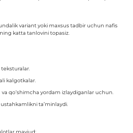
kundalik variant yoki maxsus tadbir uchun nafis
ning katta tanlovini topasiz.
teksturalar.
i kalgotkalar.
n va qo‘shimcha yordam izlaydiganlar uchun.
 mustahkamlikni ta’minlaydi.
lotlar mavjud: