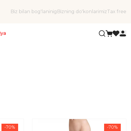
Biz bilan bog'laninig
Bizning do'konlarimiz
Tax free
iya
-70%
-70%