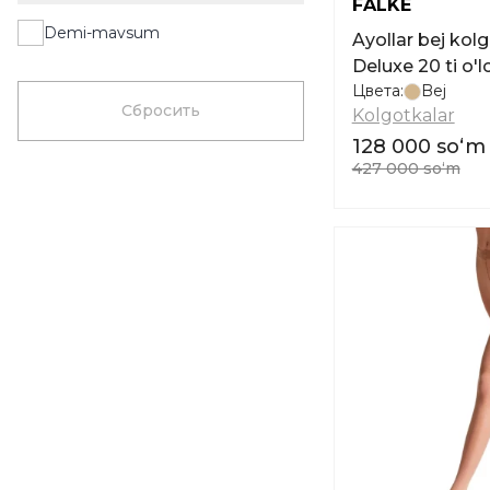
FALKE
Demi-mavsum
Ayollar bej ko
Deluxe 20 ti o
Цвета:
Bej
Сбросить
Kolgotkalar
128 000 soʻm
427 000 soʻm