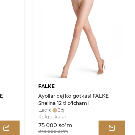
FALKE
KE
Ayollar bej kolgotkasi FALKE
Shelina 12 ti o'lcham l
Цвета:
Bej
Kolgotkalar
75 000 soʻm
249 000 soʻm