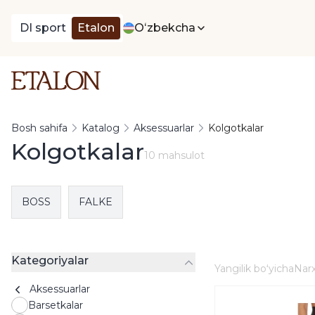
DI sport
Etalon
Oʻzbekcha
Bosh sahifa
Katalog
Aksessuarlar
Kolgotkalar
Kolgotkalar
10 mahsulot
BOSS
FALKE
Kategoriyalar
Yangilik boʻyicha
Narx
Aksessuarlar
Barsetkalar