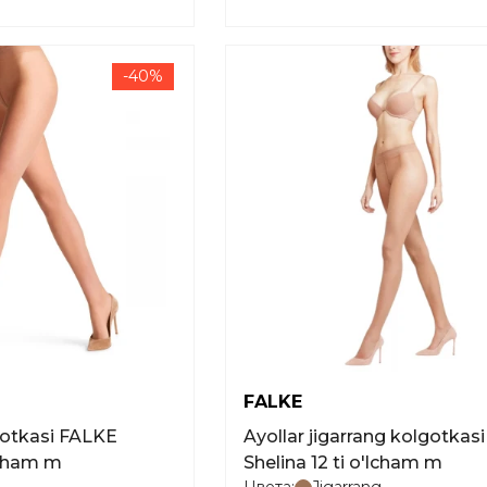
-40%
FALKE
gotkasi FALKE
Ayollar jigarrang kolgotkas
'lcham m
Shelina 12 ti o'lcham m