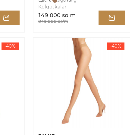
Цвета:
Jigarrang
Kolgotkalar
149 000 soʻm
249 000 soʻm
-40%
-40%