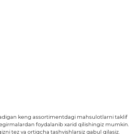
adigan keng assortimentdagi mahsulotlarni taklif
hegirmalardan foydalanib xarid qilishingiz mumkin.
ni tez va ortiqcha tashvishlarsiz qabul qilasiz.