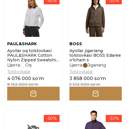
-50%
-30%
PAUL&SHARK
BOSS
Ayollar oq tolstovkasi
Ayollar jigarrang
PAUL&SHARK Cotton
tolstovkasi BOSS Edaree
Nylon Zipped Sweatshirt
o'lcham s
o'lcham l
Цвета:
Oq
Цвета:
Jigarrang
Tolstovkalar
Tolstovkalar
4 076 000 soʻm
3 858 000 soʻm
8 152 000 soʻm
5 512 000 soʻm
-50%
-30%