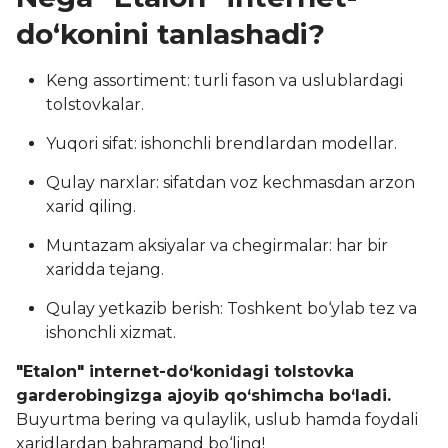
do‘konini tanlashadi?
Keng assortiment: turli fason va uslublardagi
tolstovkalar.
Yuqori sifat: ishonchli brendlardan modellar.
Qulay narxlar: sifatdan voz kechmasdan arzon
xarid qiling.
Muntazam aksiyalar va chegirmalar: har bir
xaridda tejang.
Qulay yetkazib berish: Toshkent bo‘ylab tez va
ishonchli xizmat.
"Etalon" internet-do‘konidagi tolstovka
garderobingizga ajoyib qo‘shimcha bo‘ladi.
Buyurtma bering va qulaylik, uslub hamda foydali
xaridlardan bahramand bo‘ling!