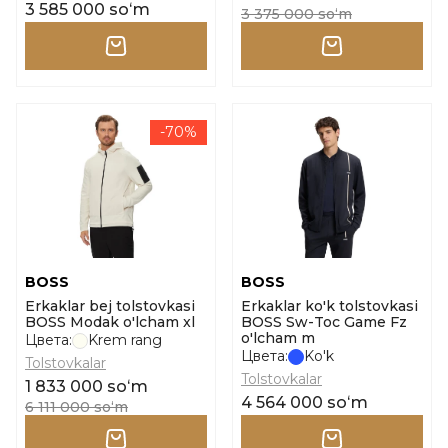
3 585 000 soʻm
3 375 000 soʻm
-70%
BOSS
BOSS
Erkaklar bej tolstovkasi
Erkaklar ko'k tolstovkasi
BOSS Modak o'lcham xl
BOSS Sw-Toc Game Fz
o'lcham m
Цвета:
Krem rang
Цвета:
Ko'k
Tolstovkalar
Tolstovkalar
1 833 000 soʻm
4 564 000 soʻm
6 111 000 soʻm