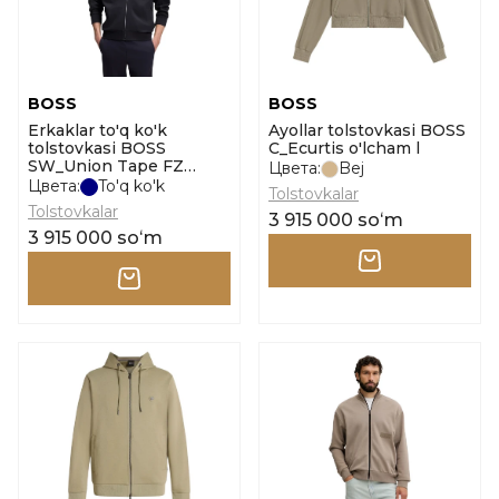
BOSS
BOSS
Erkaklar to'q ko'k
Ayollar tolstovkasi BOSS
tolstovkasi BOSS
C_Ecurtis o'lcham l
SW_Union Tape FZ
Цвета:
Bej
o'lcham l
Цвета:
To'q ko'k
Tolstovkalar
Tolstovkalar
3 915 000 soʻm
3 915 000 soʻm