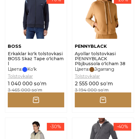
BOSS
PENNYBLACK
Erkaklar ko'k tolstovkasi
Ayollar tolstovkasi
BOSS Skaz Tape o'lcham
PENNYBLACK
l
Pbjbussola o'lcham 38
Цвета:
Ko'k
Цвета:
Jigarrang
Tolstovkalar
Tolstovkalar
1 040 000 soʻm
2 555 000 soʻm
3 465 000 soʻm
3 194 000 soʻm
-30%
-40%