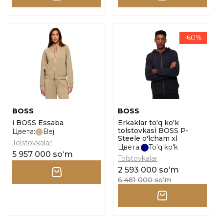
-60%
BOSS
BOSS
i BOSS Essaba
Erkaklar to'q ko'k
tolstovkasi BOSS P-
Цвета:
Bej
Steele o'lcham xl
Tolstovkalar
Цвета:
To'q ko'k
5 957 000 soʻm
Tolstovkalar
2 593 000 soʻm
6 481 000 soʻm