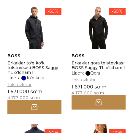
-60%
-60%
BOSS
BOSS
Erkaklar to'q ko'k
Erkaklar qora tolstovkasi
tolstovkasi BOSS Saggy
BOSS Saggy TL o'lcham l
TL o'lcham l
Цвета:
Qora
Цвета:
To'q ko'k
Tolstovkalar
Tolstovkalar
1 671 000 soʻm
1 671 000 soʻm
4 177 000 soʻm
4 177 000 soʻm
-70%
-20%