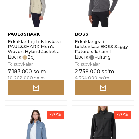
PAUL&SHARK
BOSS
Erkaklar bej tolstovkasi
Erkaklar grafit
PAUL&SHARK Men's
tolstovkasi BOSS Saggy
Woven Hybrid Jacket
Future o'lcham l
o'lcham l
Цвета:
Bej
Цвета:
Kulrang
Tolstovkalar
Tolstovkalar
7 183 000 soʻm
2 738 000 soʻm
10 262 000 soʻm
4 564 000 soʻm
-70%
-70%