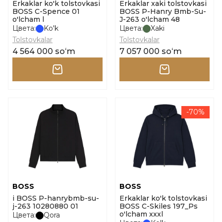
Erkaklar ko'k tolstovkasi
Erkaklar xaki tolstovkasi
BOSS C-Spence 01
BOSS P-Hanry Bmb-Su-
o'lcham l
J-263 o'lcham 48
Цвета:
Ko'k
Цвета:
Xaki
Tolstovkalar
Tolstovkalar
4 564 000 soʻm
7 057 000 soʻm
-70%
BOSS
BOSS
i BOSS P-hanrybmb-su-
Erkaklar ko'k tolstovkasi
j-263 10280880 01
BOSS C-Skiles 197_Ps
o'lcham xxxl
Цвета:
Qora