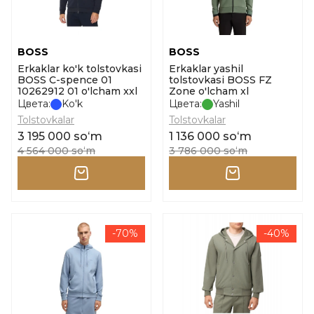
BOSS
BOSS
Erkaklar ko'k tolstovkasi
Erkaklar yashil
BOSS C-spence 01
tolstovkasi BOSS FZ
10262912 01 o'lcham xxl
Zone o'lcham xl
Цвета:
Ko'k
Цвета:
Yashil
Tolstovkalar
Tolstovkalar
3 195 000 soʻm
1 136 000 soʻm
4 564 000 soʻm
3 786 000 soʻm
-70%
-40%