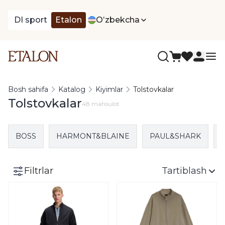
DI sport
Etalon
Oʻzbekcha
Bosh sahifa
Katalog
Kiyimlar
Tolstovkalar
Tolstovkalar
48 mahsulot
BOSS
HARMONT&BLAINE
PAUL&SHARK
Filtrlar
Tartiblash