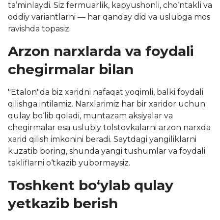
ta’minlaydi. Siz fermuarlik, kapyushonli, cho‘ntakli va
oddiy variantlarni — har qanday did va uslubga mos
ravishda topasiz.
Arzon narxlarda va foydali
chegirmalar bilan
"Etalon"da biz xaridni nafaqat yoqimli, balki foydali
qilishga intilamiz. Narxlarimiz har bir xaridor uchun
qulay bo‘lib qoladi, muntazam aksiyalar va
chegirmalar esa uslubiy tolstovkalarni arzon narxda
xarid qilish imkonini beradi. Saytdagi yangiliklarni
kuzatib boring, shunda yangi tushumlar va foydali
takliflarni o‘tkazib yubormaysiz.
Toshkent bo‘ylab qulay
yetkazib berish