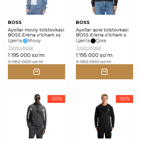
BOSS
BOSS
Ayollar moviy tolstovkasi
Ayollar qora tolstovkasi
BOSS Erena o'lcham xs
BOSS Erena o'lcham s
Цвета:
Moviy
Цвета:
Qora
Tolstovkalar
Tolstovkalar
1 195 000 soʻm
1 195 000 soʻm
3 982 000 soʻm
3 982 000 soʻm
-30%
-50%