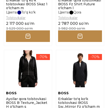
Erkaklar to'q ko'k
Erkaklar qora tolstovkasi
tolstovkasi BOSS Skaz 1
BOSS Fz Shirt Future
o'lcham m
o'lcham l
Цвета:
To'q ko'k
Цвета:
Qora
Tolstovkalar
Tolstovkalar
2 117 000 soʻm
2 787 000 soʻm
3 529 000 soʻm
3 982 000 soʻm
-70%
-70%
BOSS
BOSS
Ayollar qora tolstovkasi
Erkaklar to'q ko'k
BOSS B Texture_Jacket
tolstovkasi BOSS
H o'lcham s
Sw_Mirror Fz o'lcham m