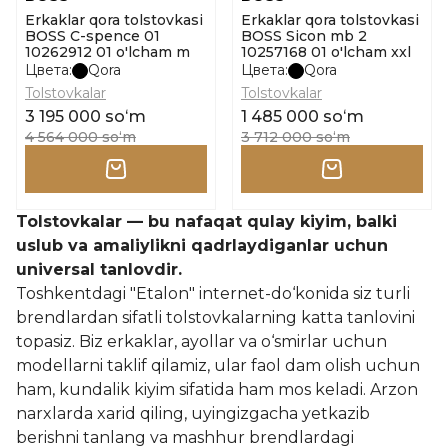
Erkaklar qora tolstovkasi
Erkaklar qora tolstovkasi
BOSS C-spence 01
BOSS Sicon mb 2
10262912 01 o'lcham m
10257168 01 o'lcham xxl
Цвета:
Qora
Цвета:
Qora
Tolstovkalar
Tolstovkalar
3 195 000 soʻm
1 485 000 soʻm
4 564 000 soʻm
3 712 000 soʻm
Tolstovkalar — bu nafaqat qulay kiyim, balki
uslub va amaliylikni qadrlaydiganlar uchun
universal tanlovdir.
Toshkentdagi "Etalon" internet-do‘konida siz turli
brendlardan sifatli tolstovkalarning katta tanlovini
topasiz. Biz erkaklar, ayollar va o‘smirlar uchun
modellarni taklif qilamiz, ular faol dam olish uchun
ham, kundalik kiyim sifatida ham mos keladi. Arzon
narxlarda xarid qiling, uyingizgacha yetkazib
berishni tanlang va mashhur brendlardagi