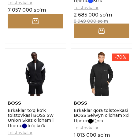
Цвета:
Ko'k
Tolstovkalar
Tolstovkalar
7 057 000 soʻm
2 685 000 soʻm
8 949 000 soʻm
-70%
BOSS
BOSS
Erkaklar to'q ko'k
Erkaklar qora tolstovkasi
tolstovkasi BOSS Sw
BOSS Selwyn o'lcham xxl
Union Skaz o'lcham l
Цвета:
Qora
Цвета:
To'q ko'k
Tolstovkalar
Tolstovkalar
1 013 000 soʻm