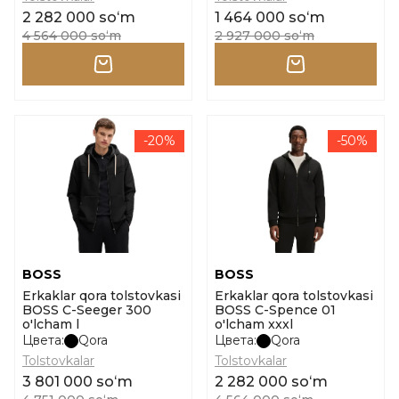
2 282 000 soʻm
1 464 000 soʻm
4 564 000 soʻm
2 927 000 soʻm
-20%
-50%
BOSS
BOSS
Erkaklar qora tolstovkasi
Erkaklar qora tolstovkasi
BOSS C-Seeger 300
BOSS C-Spence 01
o'lcham l
o'lcham xxxl
Цвета:
Qora
Цвета:
Qora
Tolstovkalar
Tolstovkalar
3 801 000 soʻm
2 282 000 soʻm