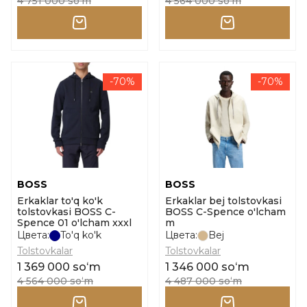
4 751 000 soʻm
4 564 000 soʻm
-70%
-70%
BOSS
BOSS
Erkaklar to'q ko'k
Erkaklar bej tolstovkasi
tolstovkasi BOSS C-
BOSS C-Spence o'lcham
Spence 01 o'lcham xxxl
m
Цвета:
To'q ko'k
Цвета:
Bej
Tolstovkalar
Tolstovkalar
1 369 000 soʻm
1 346 000 soʻm
4 564 000 soʻm
4 487 000 soʻm