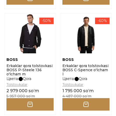
-50%
-60%
BOSS
BOSS
Erkaklar qora tolstovkasi
Erkaklar qora tolstovkasi
BOSS P-Steele 136
BOSS C-Spence o'lcham
o'lcham m
l
Цвета:
Qora
Цвета:
Qora
Tolstovkalar
Tolstovkalar
2 979 000 soʻm
1 795 000 soʻm
5 957 000 soʻm
4 487 000 soʻm