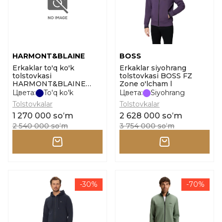
HARMONT&BLAINE
BOSS
Erkaklar to'q ko'k
Erkaklar siyohrang
tolstovkasi
tolstovkasi BOSS FZ
HARMONT&BLAINE
Zone o'lcham l
Tracksuit_full zip o'lcham
Цвета:
To'q ko'k
Цвета:
Siyohrang
l
Tolstovkalar
Tolstovkalar
1 270 000 soʻm
2 628 000 soʻm
2 540 000 soʻm
3 754 000 soʻm
-30%
-70%