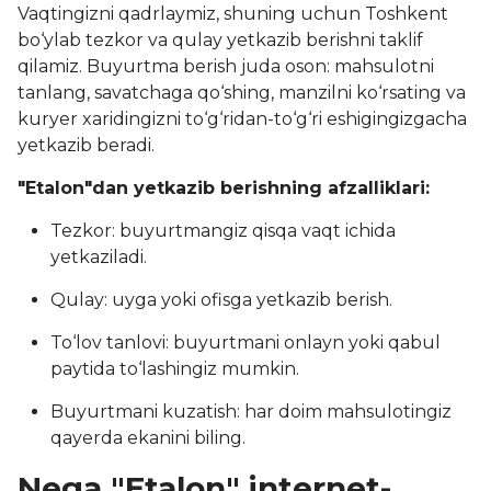
Vaqtingizni qadrlaymiz, shuning uchun Toshkent
bo‘ylab tezkor va qulay yetkazib berishni taklif
qilamiz. Buyurtma berish juda oson: mahsulotni
tanlang, savatchaga qo‘shing, manzilni ko‘rsating va
kuryer xaridingizni to‘g‘ridan-to‘g‘ri eshigingizgacha
yetkazib beradi.
"Etalon"dan yetkazib berishning afzalliklari:
Tezkor: buyurtmangiz qisqa vaqt ichida
yetkaziladi.
Qulay: uyga yoki ofisga yetkazib berish.
To‘lov tanlovi: buyurtmani onlayn yoki qabul
paytida to‘lashingiz mumkin.
Buyurtmani kuzatish: har doim mahsulotingiz
qayerda ekanini biling.
Nega "Etalon" internet-