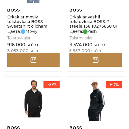
BOSS
BOSS
Erkaklar moviy
Erkaklar yashil
tolstovkasi BOSS
tolstovkasi BOSS P-
Sweatshirt o'lcham l
steele 136 10273838 01
o'lcham m
Цвета:
Moviy
Цвета:
Yashil
Tolstovkalar
Tolstovkalar
916 000 soʻm
3 574 000 soʻm
3 053 000 soʻm
5 957 000 soʻm
-30%
-60%
BOSS
BOSS