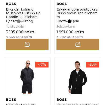
BOSS
BOSS
Erkaklar kulrang
Erkaklar qora tolstovkasi
tolstovkasi BOSS FZ
BOSS Sicon Toc o'lcham
Hoodie TL o'lcham l
m
Цвета:
Kulrang
Цвета:
Qora
Tolstovkalar
Tolstovkalar
3 195 000 soʻm
1 991 000 soʻm
4 564 000 soʻm
3 982 000 soʻm
-40%
-30%
BOSS
BOSS