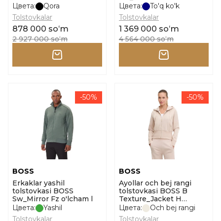
Цвета:
Qora
Цвета:
To'q ko'k
Tolstovkalar
Tolstovkalar
878 000 soʻm
1 369 000 soʻm
2 927 000 soʻm
4 564 000 soʻm
-50%
-50%
BOSS
BOSS
Erkaklar yashil
Ayollar och bej rangi
tolstovkasi BOSS
tolstovkasi BOSS B
Sw_Mirror Fz o'lcham l
Texture_Jacket H
o'lcham s
Цвета:
Yashil
Цвета:
Och bej rangi
Tolstovkalar
Tolstovkalar