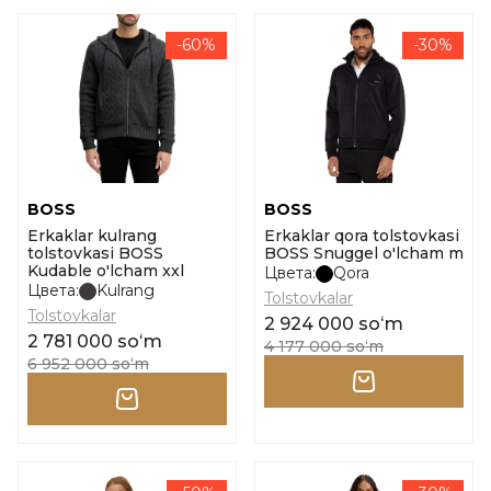
-60%
-30%
BOSS
BOSS
Erkaklar kulrang
Erkaklar qora tolstovkasi
tolstovkasi BOSS
BOSS Snuggel o'lcham m
Kudable o'lcham xxl
Цвета:
Qora
Цвета:
Kulrang
Tolstovkalar
Tolstovkalar
2 924 000 soʻm
2 781 000 soʻm
4 177 000 soʻm
6 952 000 soʻm