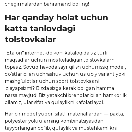
chegirmalardan bahramand bo‘ling!
Har qanday holat uchun
katta tanlovdagi
tolstovkalar
"Etalon" internet-do‘koni katalogida siz turli
maqsadlar uchun mos keladigan tolstovkalarni
topasiz. Sovuq havoda sayr qilish uchun issiq model,
do‘stlar bilan uchrashuv uchun uslubiy variant yoki
mashg‘ulotlar uchun sport tolstovkasini
izlayapsizmi? Bizda sizga kerak bo‘lgan hamma
narsa mavjud! Biz yetakchi brendlar bilan hamkorlik
qilamiz, ular sifat va qulaylikni kafolatlaydi.
Har bir model yuqori sifatli materiallardan — paxta,
polyester yoki ularning kombinatsiyasidan
tayyorlangan bo‘lib, qulaylik va mustahkamlikni