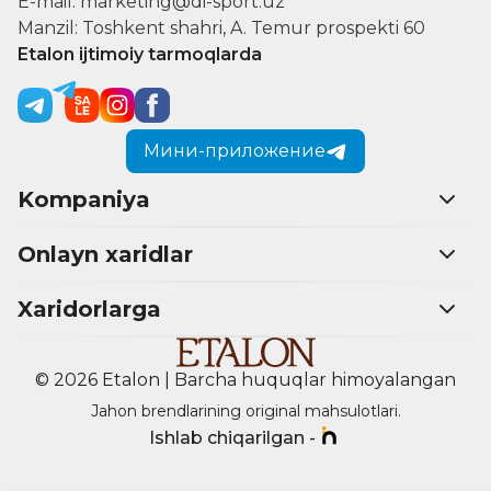
E-mail: marketing@di-sport.uz
Manzil: Toshkent shahri, A. Temur prospekti 60
Etalon ijtimoiy tarmoqlarda
Мини-приложение
Kompaniya
Onlayn xaridlar
Xaridorlarga
© 2026 Etalon | Barcha huquqlar himoyalangan
Jahon brendlarining original mahsulotlari.
Ishlab chiqarilgan -