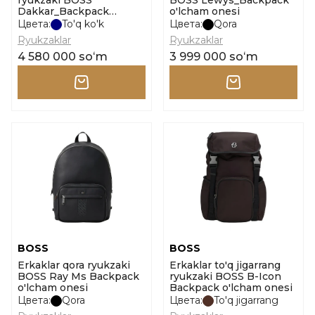
ryukzaki BOSS
BOSS Lewys_Backpack
Dakkar_Backpack
o'lcham onesi
o'lcham onesi
Цвета:
To'q ko'k
Цвета:
Qora
Ryukzaklar
Ryukzaklar
4 580 000 soʻm
3 999 000 soʻm
BOSS
BOSS
Erkaklar qora ryukzaki
Erkaklar to'q jigarrang
BOSS Ray Ms Backpack
ryukzaki BOSS B-Icon
o'lcham onesi
Backpack o'lcham onesi
Цвета:
Qora
Цвета:
To'q jigarrang