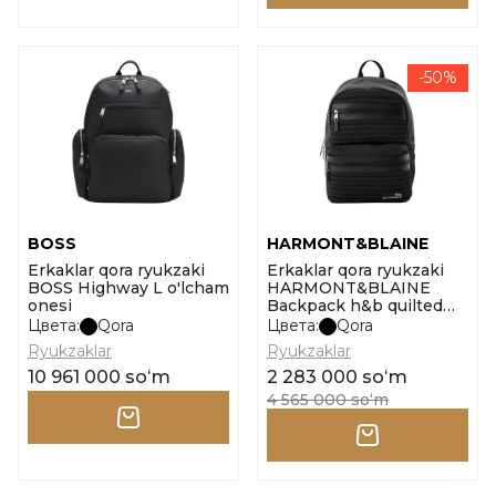
-50%
BOSS
HARMONT&BLAINE
Erkaklar qora ryukzaki
Erkaklar qora ryukzaki
BOSS Highway L o'lcham
HARMONT&BLAINE
onesi
Backpack h&b quilted
nylon 004 o'lcham one
Цвета:
Qora
Цвета:
Qora
size
Ryukzaklar
Ryukzaklar
10 961 000 soʻm
2 283 000 soʻm
4 565 000 soʻm