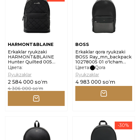
HARMONT&BLAINE
BOSS
Erkaklar ryukzaki
Erkaklar qora ryukzaki
HARMONT&BLAINE
BOSS Ray_mn_backpack
Hunter Quilted 005
10278005 01 o'lcham
o'lcham one size
onesi
Цвета:
Цвета:
Qora
Ryukzaklar
Ryukzaklar
2 584 000 soʻm
4 983 000 soʻm
4 306 000 soʻm
-30%