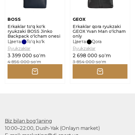
BOSS
GEOX
Erkaklar to'q ko'k
Erkaklar qora ryukzaki
ryukzaki BOSS Jinko
GEOX Yvan Man o'lcham
Backpack o'lcham onesi
only
Цвета:
To'q ko'k
Цвета:
Qora
Ryukzaklar
Ryukzaklar
3 399 000 soʻm
2 698 000 soʻm
4 856 000 soʻm
3 854 000 soʻm
Biz bilan bogʻlaning
10:00–22:00, Dush-Yak (Onlayn market)