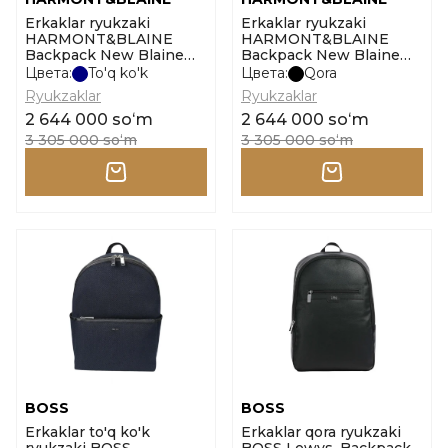
Erkaklar ryukzaki
Erkaklar ryukzaki
HARMONT&BLAINE
HARMONT&BLAINE
Backpack New Blaine
Backpack New Blaine
Allover 004 o'lcham uni
Allover 004 o'lcham uni
Цвета:
To'q ko'k
Цвета:
Qora
Ryukzaklar
Ryukzaklar
2 644 000 soʻm
2 644 000 soʻm
3 305 000 soʻm
3 305 000 soʻm
BOSS
BOSS
Erkaklar to'q ko'k
Erkaklar qora ryukzaki