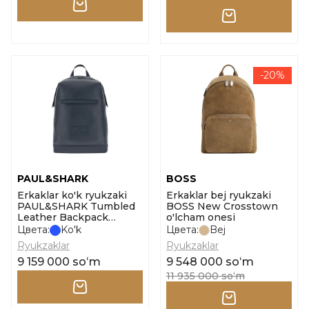
-20%
PAUL&SHARK
BOSS
Erkaklar ko'k ryukzaki
Erkaklar bej ryukzaki
PAUL&SHARK Tumbled
BOSS New Crosstown
Leather Backpack
o'lcham onesi
o'lcham tgu
Цвета:
Ko'k
Цвета:
Bej
Ryukzaklar
Ryukzaklar
9 159 000 soʻm
9 548 000 soʻm
11 935 000 soʻm