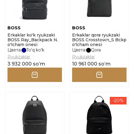
BOSS
BOSS
Erkaklar ko'k ryukzaki
Erkaklar qora ryukzaki
BOSS Ray_Backpack N.
BOSS Crosstown_S Bckp
o'lcham onesi
o'lcham onesi
Цвета:
To'q ko'k
Цвета:
Qora
Ryukzaklar
Ryukzaklar
3 932 000 soʻm
10 961 000 soʻm
-20%