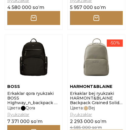
Ryukzaklar
Ryukzaklar
4 580 000 soʻm
5 957 000 soʻm
-50%
BOSS
HARMONT&BLAINE
Erkaklar qora ryukzaki
Erkaklar bej ryukzaki
BOSS
HARMONT&BLAINE
Highway_n_backpack N
Backpack Grained Solid
o'lcham onesi
o'lcham one size
Цвета:
Qora
Цвета:
Bej
Ryukzaklar
Ryukzaklar
7 371 000 soʻm
2 293 000 soʻm
4 585 000 soʻm