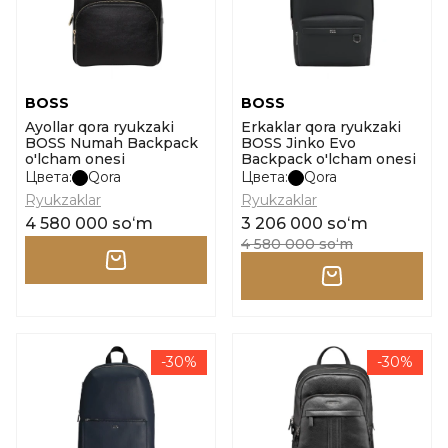
BOSS
BOSS
Ayollar qora ryukzaki
Erkaklar qora ryukzaki
BOSS Numah Backpack
BOSS Jinko Evo
o'lcham onesi
Backpack o'lcham onesi
Цвета:
Qora
Цвета:
Qora
Ryukzaklar
Ryukzaklar
4 580 000 soʻm
3 206 000 soʻm
4 580 000 soʻm
-30%
-30%