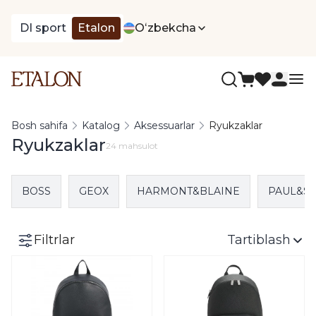
DI sport
Etalon
Oʻzbekcha
Bosh sahifa
Katalog
Aksessuarlar
Ryukzaklar
Ryukzaklar
24 mahsulot
BOSS
GEOX
HARMONT&BLAINE
PAUL&S
Filtrlar
Tartiblash