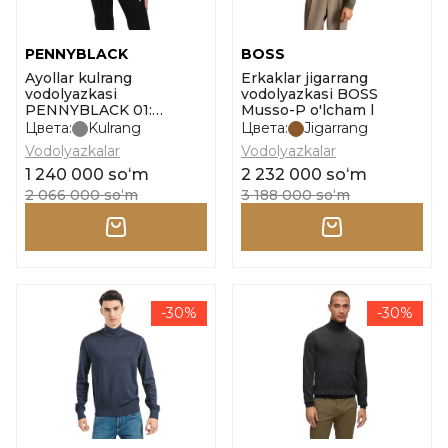
PENNYBLACK
BOSS
Ayollar kulrang
Erkaklar jigarrang
vodolyazkasi
vodolyazkasi BOSS
PENNYBLACK 01:
Musso-P o'lcham l
Sweater Collana o'lcham
Цвета:
Kulrang
Цвета:
Jigarrang
l
Vodolyazkalar
Vodolyazkalar
1 240 000 soʻm
2 232 000 soʻm
2 066 000 soʻm
3 188 000 soʻm
-30%
-30%