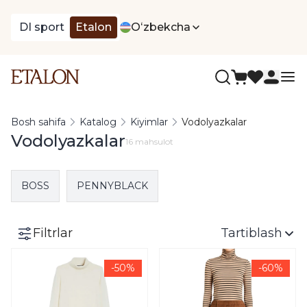
DI sport
Etalon
Oʻzbekcha
Bosh sahifa
Katalog
Kiyimlar
Vodolyazkalar
Vodolyazkalar
16 mahsulot
BOSS
PENNYBLACK
Filtrlar
Tartiblash
-50%
-60%