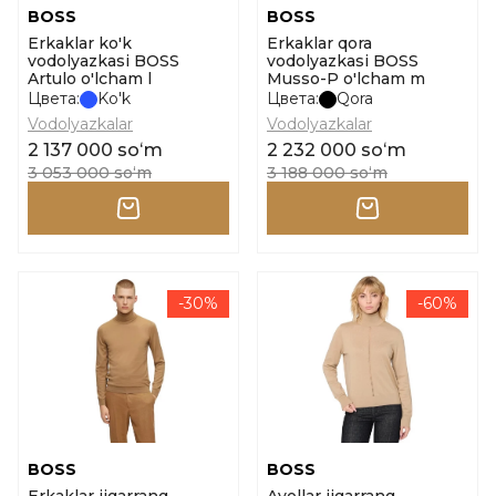
BOSS
BOSS
Erkaklar ko'k
Erkaklar qora
vodolyazkasi BOSS
vodolyazkasi BOSS
Artulo o'lcham l
Musso-P o'lcham m
Цвета:
Ko'k
Цвета:
Qora
Vodolyazkalar
Vodolyazkalar
2 137 000 soʻm
2 232 000 soʻm
3 053 000 soʻm
3 188 000 soʻm
-30%
-60%
BOSS
BOSS