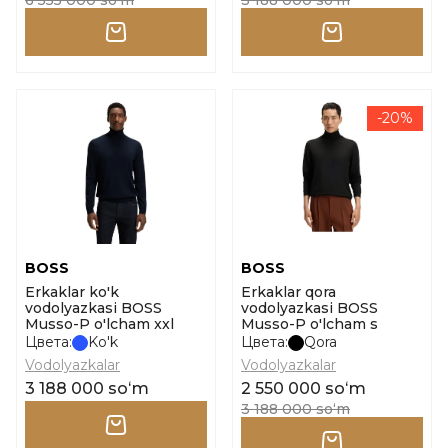
6 555 000 soʻm
3 188 000 soʻm
-20%
BOSS
BOSS
Erkaklar ko'k
Erkaklar qora
vodolyazkasi BOSS
vodolyazkasi BOSS
Musso-P o'lcham xxl
Musso-P o'lcham s
Цвета:
Ko'k
Цвета:
Qora
Vodolyazkalar
Vodolyazkalar
3 188 000 soʻm
2 550 000 soʻm
3 188 000 soʻm