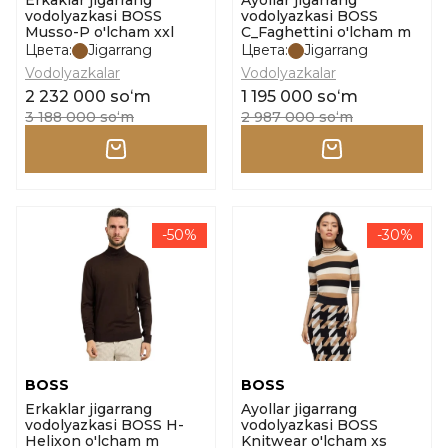
Erkaklar jigarrang
Ayollar jigarrang
vodolyazkasi BOSS
vodolyazkasi BOSS
Musso-P o'lcham xxl
C_Faghettini o'lcham m
Цвета:
Jigarrang
Цвета:
Jigarrang
Vodolyazkalar
Vodolyazkalar
2 232 000 soʻm
1 195 000 soʻm
3 188 000 soʻm
2 987 000 soʻm
-50%
-30%
BOSS
BOSS
Erkaklar jigarrang
Ayollar jigarrang
vodolyazkasi BOSS H-
vodolyazkasi BOSS
Helixon o'lcham m
Knitwear o'lcham xs