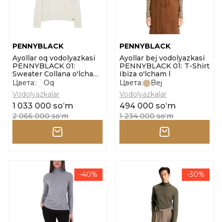
PENNYBLACK
PENNYBLACK
Ayollar oq vodolyazkasi
Ayollar bej vodolyazkasi
PENNYBLACK 01:
PENNYBLACK 01: T-Shirt
Sweater Collana o'lcham
Ibiza o'lcham l
s
Цвета:
Oq
Цвета:
Bej
Vodolyazkalar
Vodolyazkalar
1 033 000 soʻm
494 000 soʻm
2 066 000 soʻm
1 234 000 soʻm
-40%
-30%