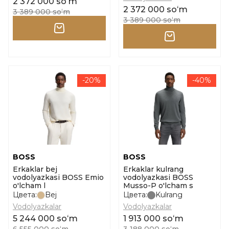
2 372 000 soʻm
2 372 000 soʻm
3 389 000 soʻm
3 389 000 soʻm
-20%
-40%
BOSS
BOSS
Erkaklar bej
Erkaklar kulrang
vodolyazkasi BOSS Emio
vodolyazkasi BOSS
o'lcham l
Musso-P o'lcham s
Цвета:
Bej
Цвета:
Kulrang
Vodolyazkalar
Vodolyazkalar
5 244 000 soʻm
1 913 000 soʻm