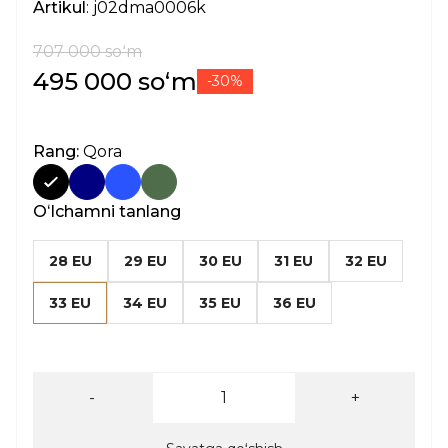
Artikul
: j02dma0006k
707 000 soʻm
495 000 soʻm
-30%
Rang:
Qora
Oʻlchamni tanlang
28 EU
29 EU
30 EU
31 EU
32 EU
33 EU
34 EU
35 EU
36 EU
-
+