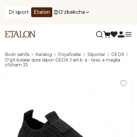
DI sport
Etalon
Oʻzbekcha
Bosh sahifa
Katalog
Poyafzallar
Sliponlar
GEOX
O'g'il bolalar qora slipon GEOX J aril b. a - tess. a maglia
oʻlcham 33