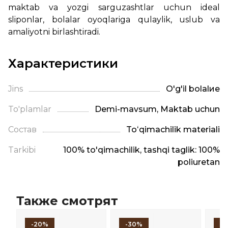
maktab va yozgi sarguzashtlar uchun ideal
sliponlar, bolalar oyoqlariga qulaylik, uslub va
amaliyotni birlashtiradi.
Характеристики
Jins
O'g'il bolalие
To'plamlar
Demi-mavsum, Maktab uchun
Состав
Toʻqimachilik materiali
Tarkibi
100% to'qimachilik, tashqi taglik: 100%
poliuretan
Также смотрят
-20%
-30%
-