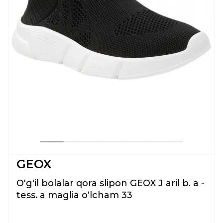
GEOX
O'g'il bolalar qora slipon GEOX J aril b. a -
tess. a maglia oʻlcham 33