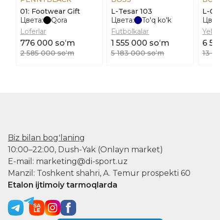
01: Footwear Gift
L-Tesar 103
L-Co
Цвета:
Qora
Цвета:
To'q ko'k
Цвет
Loferlar
Futbolkalar
Yelek
776 000 soʻm
1 555 000 soʻm
6 52
2 585 000 soʻm
5 183 000 soʻm
13 0
Biz bilan bogʻlaning
10:00–22:00, Dush-Yak (Onlayn market)
E-mail: marketing@di-sport.uz
Manzil: Toshkent shahri, A. Temur prospekti 60
Etalon ijtimoiy tarmoqlarda