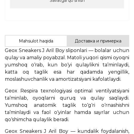
Savatga qoʻshish
Mahsulot haqida
Доставка и примерка
Geox Sneakers J Aril Boy sliponlari — bolalar uchun
qulay va amaliy poyabzal. Matoli yuqori qismi oyoqni
yumshoq o‘rab, kun bo‘yi qulaylikni ta’minlaydi,
katta oq taglik esa har qadamda yengillik,
moslashuvchanlik va amortizatsiyani kafolatlaydi.
Geox Respira texnologiyasi optimal ventilyatsiyani
ta’minlab, oyoqlarni quruq va qulay saqlaydi.
Yumshoq anatomik taglik to‘g‘ri o‘rnashishni
ta’minlaydi va faol o‘yinlar hamda sayrlar uchun
qo‘shimcha qulaylik beradi.
Geox Sneakers J Aril Boy — kundalik foydalanish,