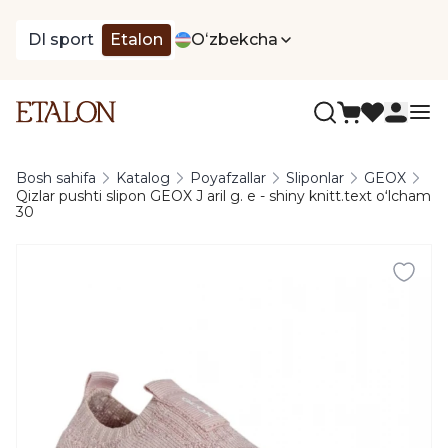
DI sport
Etalon
Oʻzbekcha
Bosh sahifa
Katalog
Poyafzallar
Sliponlar
GEOX
Qizlar pushti slipon GEOX J aril g. e - shiny knitt.text oʻlcham
30