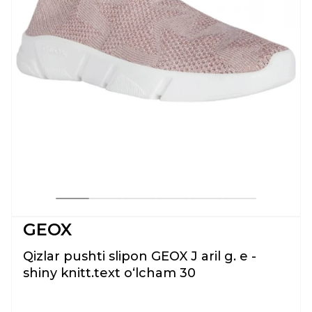
GEOX
Qizlar pushti slipon GEOX J aril g. e -
shiny knitt.text oʻlcham 30