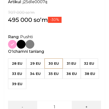
Artikul
: j25dle0007q
707 000 soʻm
495 000 soʻm
-30%
Rang:
Pushti
Oʻlchamni tanlang
28 EU
29 EU
30 EU
31 EU
32 EU
33 EU
34 EU
35 EU
36 EU
38 EU
39 EU
-
+