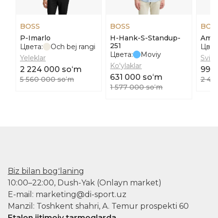
BOSS
BOSS
BOS
P-Imarlo
H-Hank-S-Standup-
Amer
251
Цвета:
Och bej rangi
Цвет
Цвета:
Moviy
Yeleklar
Svite
Ko'ylaklar
2 224 000 soʻm
992
631 000 soʻm
5 560 000 soʻm
2 48
1 577 000 soʻm
Biz bilan bogʻlaning
10:00–22:00, Dush-Yak (Onlayn market)
E-mail: marketing@di-sport.uz
Manzil: Toshkent shahri, A. Temur prospekti 60
Etalon ijtimoiy tarmoqlarda