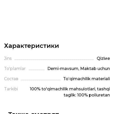
Характеристики
Jins
Qizlие
To'plamlar
Demi-mavsum, Maktab uchun
Состав
Toʻqimachilik materiali
Tarkibi
100% to'qimachilik mahsulotlari, tashqi
taglik: 100% poliuretan