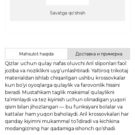
Savatga qoʻshish
Mahsulot haqida
Доставка и примерка
Qizlar uchun qulay nafas oluvchi Aril sliponlari faol
joziba va noziklikni uyg‘unlashtiradi. Yaltiroq trikotaj
materialdan ishlab chiqarilgan ushbu krossovkalar
kun bo‘yi oyoqlarga qulaylik va farovonlik hissini
beradi. Mustahkam taglik maksimal qulaylikni
ta’minlaydi va tez kiyinish uchun olinadigan yuqori
qism bilan jihozlangan — bu funksiyani bolalar va
kattalar ham yuqori baholaydi. Aril krossovkalari har
qanday kiyimni mukammal to‘ldiradi va kichkina
modangizning har qadamiga ishonch qo‘shadi.