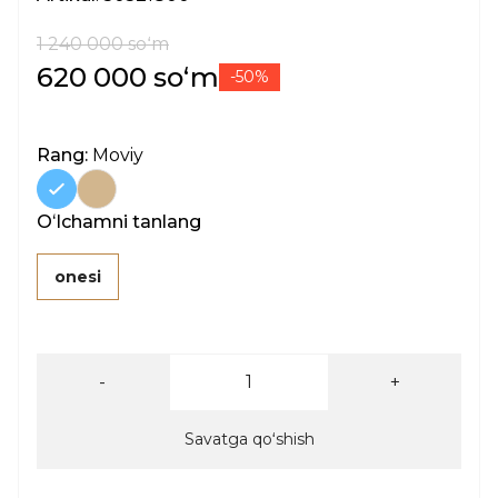
1 240 000 soʻm
620 000 soʻm
-50%
Rang:
Moviy
Oʻlchamni tanlang
onesi
-
+
Savatga qoʻshish