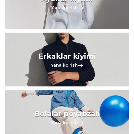
Yana koʻrish
Erkaklar kiyimi
Yana koʻrish
Bolalar poyabzali
Yana koʻrish