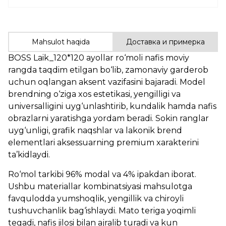
Mahsulot haqida
Доставка и примерка
BOSS Laik_120*120 ayollar ro‘moli nafis moviy
rangda taqdim etilgan bo‘lib, zamonaviy garderob
uchun oqlangan aksent vazifasini bajaradi. Model
brendning o‘ziga xos estetikasi, yengilligi va
universalligini uyg‘unlashtirib, kundalik hamda nafis
obrazlarni yaratishga yordam beradi. Sokin ranglar
uyg‘unligi, grafik naqshlar va lakonik brend
elementlari aksessuarning premium xarakterini
ta’kidlaydi.
Ro‘mol tarkibi 96% modal va 4% ipakdan iborat.
Ushbu materiallar kombinatsiyasi mahsulotga
favqulodda yumshoqlik, yengillik va chiroyli
tushuvchanlik bag‘ishlaydi. Mato teriga yoqimli
tegadi, nafis jilosi bilan ajralib turadi va kun