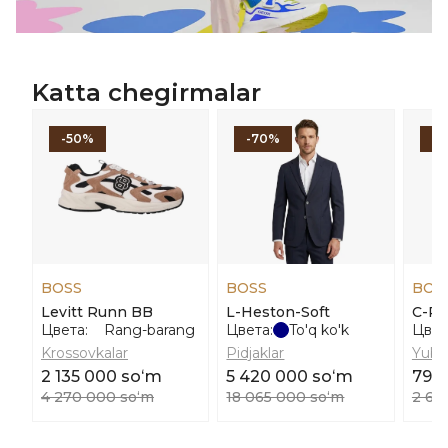
Katta chegirmalar
-50%
-70%
-
BOSS
BOSS
BOS
Levitt Runn BB
L-Heston-Soft
C-Pl
Цвета:
Rang-barang
Цвета:
To'q ko'k
Цвет
Krossovkalar
Pidjaklar
Yubk
2 135 000 soʻm
5 420 000 soʻm
790
4 270 000 soʻm
18 065 000 soʻm
2 63