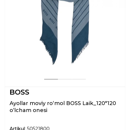
BOSS
Ayollar moviy ro‘mol BOSS Laik_120*120
oʻlcham onesi
Artikul
: 50521800