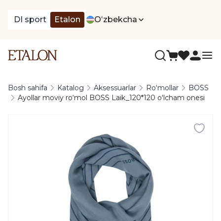
DI sport
Etalon
Oʻzbekcha
Bosh sahifa
Katalog
Aksessuarlar
Ro‘mollar
BOSS
Ayollar moviy ro‘mol BOSS Laik_120*120 oʻlcham onesi