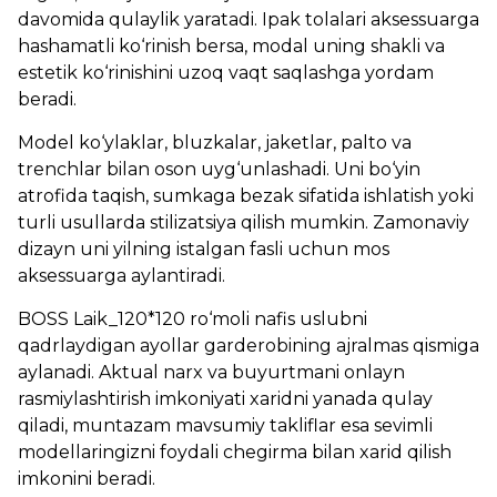
davomida qulaylik yaratadi. Ipak tolalari aksessuarga
hashamatli ko‘rinish bersa, modal uning shakli va
estetik ko‘rinishini uzoq vaqt saqlashga yordam
beradi.
Model ko‘ylaklar, bluzkalar, jaketlar, palto va
trenchlar bilan oson uyg‘unlashadi. Uni bo‘yin
atrofida taqish, sumkaga bezak sifatida ishlatish yoki
turli usullarda stilizatsiya qilish mumkin. Zamonaviy
dizayn uni yilning istalgan fasli uchun mos
aksessuarga aylantiradi.
BOSS Laik_120*120 ro‘moli nafis uslubni
qadrlaydigan ayollar garderobining ajralmas qismiga
aylanadi. Aktual narx va buyurtmani onlayn
rasmiylashtirish imkoniyati xaridni yanada qulay
qiladi, muntazam mavsumiy takliflar esa sevimli
modellaringizni foydali chegirma bilan xarid qilish
imkonini beradi.