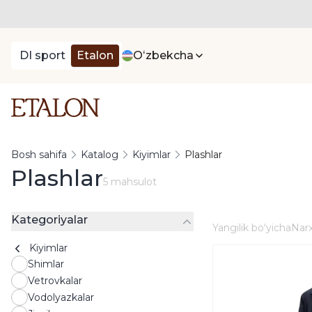
DI sport
Etalon
Oʻzbekcha
Bosh sahifa
Katalog
Kiyimlar
Plashlar
Plashlar
5 mahsulot
Kategoriyalar
Yangilik boʻyicha
Narx
Kiyimlar
Shimlar
Vetrovkalar
Vodolyazkalar