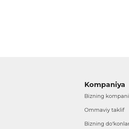
Kompaniya
Bizning kompan
Ommaviy taklif
Bizning do'konla