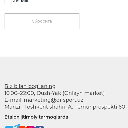
Kundalik
Сбросить
Biz bilan bogʻlaning
10:00–22:00, Dush-Yak (Onlayn market)
E-mail: marketing@di-sport.uz
Manzil: Toshkent shahri, A. Temur prospekti 60
Etalon ijtimoiy tarmoqlarda