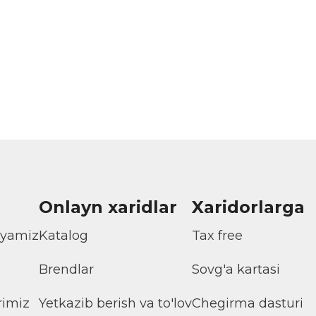
Onlayn xaridlar
Xaridorlarga
iyamiz
Katalog
Tax free
Brendlar
Sovg'a kartasi
rimiz
Yetkazib berish va to'lov
Chegirma dasturi