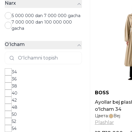
Narx
Sviterlar
Svitshotlar
5 000 000 dan 7 000 000 gacha
Tolstovkalar
7 000 000 dan 100 000 000
Toplar
gacha
Futbolkalar
Xalatlar
Oʻlcham
Hudilar
Shortilar
Yubkalar
34
36
38
BOSS
40
42
Ayollar bej plas
48
o'lcham 34
50
Цвета:
Bej
52
Plashlar
54