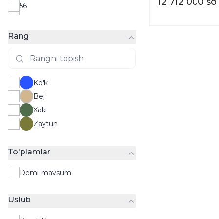
12 712 000 so
56
58
Rang
Ko'k
Bej
Xaki
Zaytun
To'plamlar
Demi-mavsum
Uslub