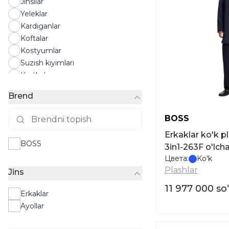
Jinsilar
Yeleklar
Kardiganlar
Koftalar
Kostyumlar
Suzish kiyimlari
Kurtkalar
Longslivlar
Brend
Maykalar
Ichki kiyim
BOSS
Paltolar
Erkaklar ko'k p
Pidjaklar
BOSS
3in1-263F o'lc
Pijamalar
Цвета:
Ko'k
Suzish kiyimlari
Plashlar
Jins
Liboslar
Plashlar
11 977 000 s
Erkaklar
Polo
Ayollar
Pufik kurtka
Ko'ylaklar