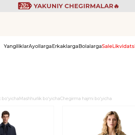
YAKUNIY CHEGIRMALAR🔥
Yangiliklar
Ayollarga
Erkaklarga
Bolalarga
Sale
Likvidats
 boʻyicha
Mashhurlik boʻyicha
Chegirma hajmi boʻyicha