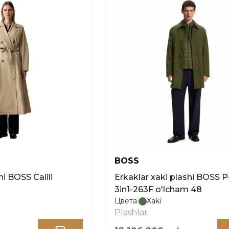
BOSS
hi BOSS Calili
Erkaklar xaki plashi BOSS P
3in1-263F o'lcham 48
Цвета:
Xaki
Plashlar