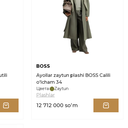
BOSS
tili
Ayollar zaytun plashi BOSS Calili
o'lcham 34
Цвета:
Zaytun
Plashlar
12 712 000 soʻm