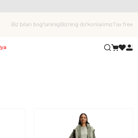
Biz bilan bog'laninig
Bizning do'konlarimiz
Tax free
iya