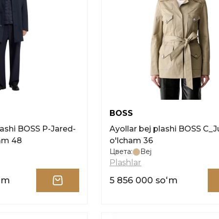
BOSS
lashi BOSS P-Jared-
Ayollar bej plashi BOSS C_Ju
ham 48
o'lcham 36
Цвета:
Bej
Plashlar
oʻm
5 856 000 soʻm