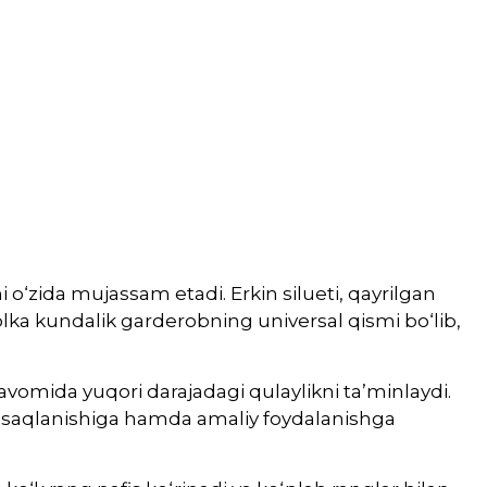
 o‘zida mujassam etadi. Erkin silueti, qayrilgan
lka kundalik garderobning universal qismi bo‘lib,
vomida yuqori darajadagi qulaylikni ta’minlaydi.
ing saqlanishiga hamda amaliy foydalanishga