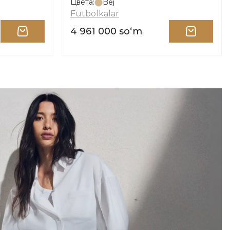
Цвета:
Bej
Futbolkalar
4 961 000 soʻm