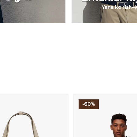
Yana koʻrish
-60%