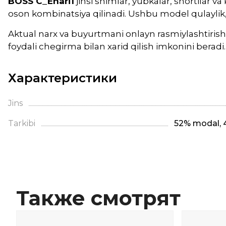
BOSS C_Enari1
jinsi shimlar, yubkalar, shortilar 
oson kombinatsiya qilinadi. Ushbu model qulaylik, 
Aktual narx va buyurtmani onlayn rasmiylashtirish
foydali chegirma bilan xarid qilish imkonini beradi.
Характеристики
Jins
Tarkibi
52% modal, 4
Также смотрят