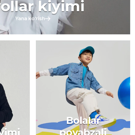
ollar kiyimi
Yana koʻrish
Bolalar
iyimi
poyabzali