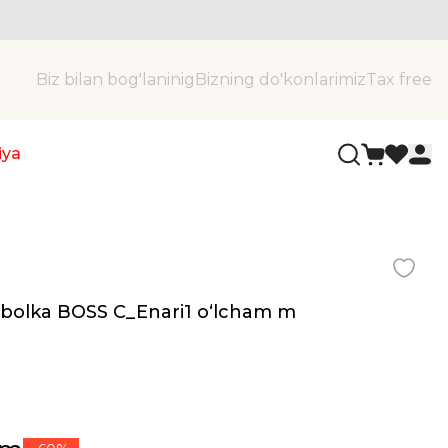
Biz bilan bog'laninig
Bizning do'konlarimiz
Tax free
iya
utbolka BOSS C_Enari1 oʻlcham m