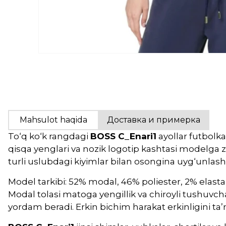
Mahsulot haqida
Доставка и примерка
To‘q ko‘k rangdagi
BOSS C_Enari1
ayollar futbolka
qisqa yenglari va nozik logotip kashtasi modelga 
turli uslubdagi kiyimlar bilan osongina uyg‘unlash
Model tarkibi: 52% modal, 46% poliester, 2% elast
Modal tolasi matoga yengillik va chiroyli tushuvch
yordam beradi. Erkin bichim harakat erkinligini ta’