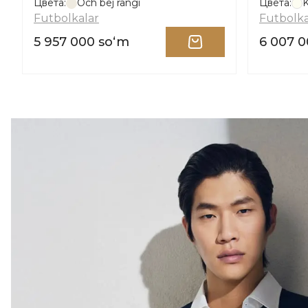
Цвета:
Och bej rangi
Цвета:
Futbolkalar
Futbolka
5 957 000 soʻm
6 007 0