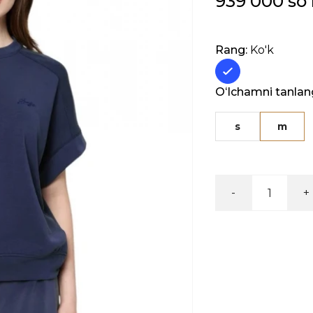
939 000 so
Rang:
Ko'k
Oʻlchamni tanlan
s
m
-
+