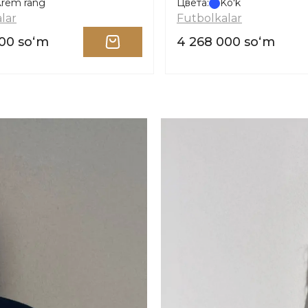
Krem rang
Цвета:
Ko'k
lar
Futbolkalar
00 soʻm
4 268 000 soʻm