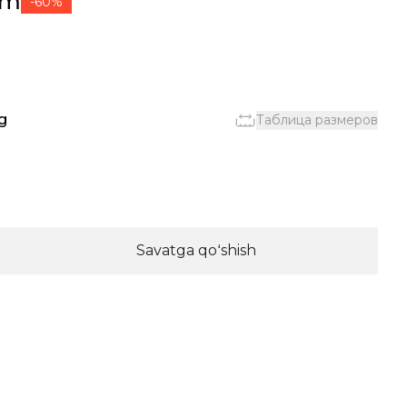
ʻm
-60%
g
Таблица размеров
Savatga qoʻshish