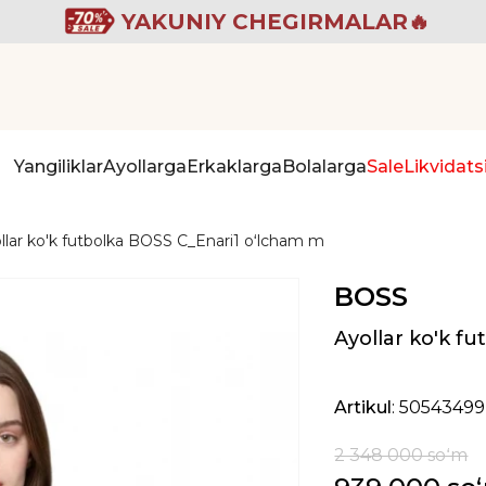
YAKUNIY CHEGIRMALAR🔥
Yangiliklar
Ayollarga
Erkaklarga
Bolalarga
Sale
Likvidats
llar ko'k futbolka BOSS C_Enari1 oʻlcham m
BOSS
Ayollar ko'k f
Artikul
: 50543499
2 348 000 soʻm