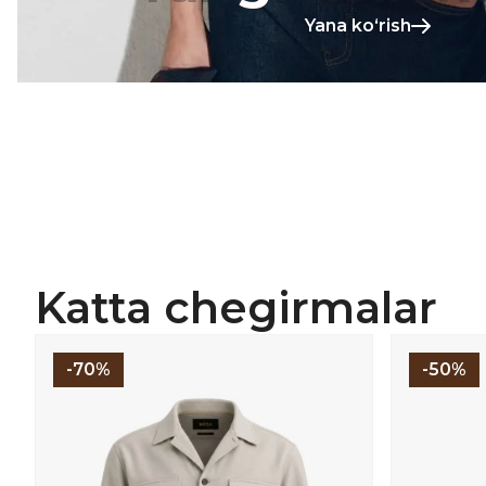
Yana koʻrish
Katta chegirmalar
-70%
-50%