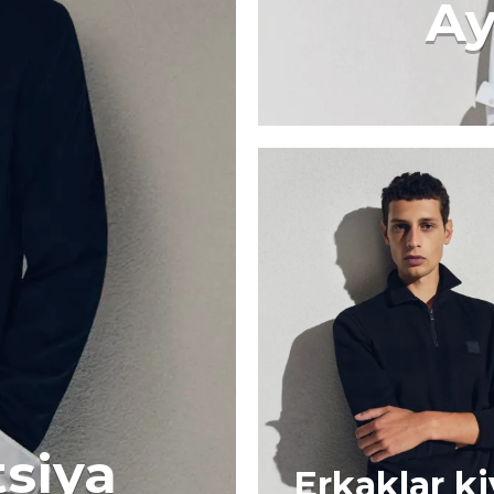
Ay
tsiya
Erkaklar k