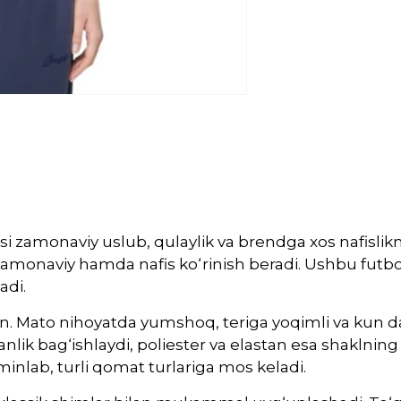
si zamonaviy uslub, qulaylik va brendga xos nafislikni
zamonaviy hamda nafis ko‘rinish beradi. Ushbu futbo
adi.
an. Mato nihoyatda yumshoq, teriga yoqimli va kun da
anlik bag‘ishlaydi, poliester va elastan esa shakln
minlab, turli qomat turlariga mos keladi.