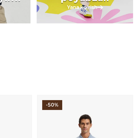
Yana koʻrish
-50%