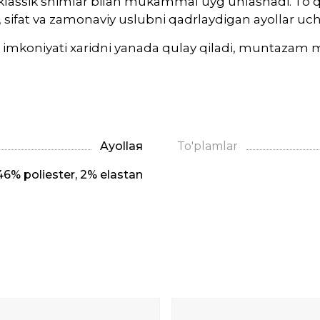
va klassik shimlar bilan mukammal uyg‘unlashadi. To‘q 
sifat va zamonaviy uslubni qadrlaydigan ayollar uchu
 imkoniyati xaridni yanada qulay qiladi, muntazam m
Ayollая
To'plamlar
6% poliester, 2% elastan