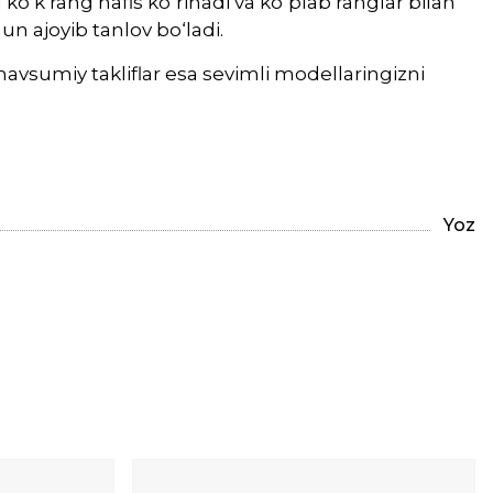
ko‘k rang nafis ko‘rinadi va ko‘plab ranglar bilan
n ajoyib tanlov bo‘ladi.
avsumiy takliflar esa sevimli modellaringizni
Yoz