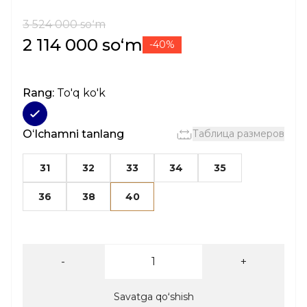
3 524 000 soʻm
2 114 000 soʻm
-40%
Rang:
To'q ko'k
Oʻlchamni tanlang
Таблица размеров
31
32
33
34
35
36
38
40
-
+
Savatga qoʻshish