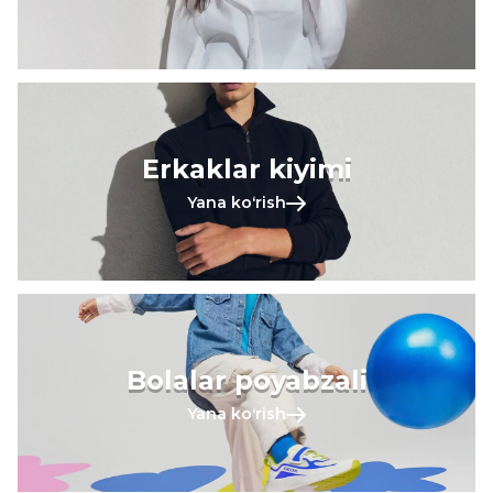
Erkaklar kiyimi
Yana koʻrish
Bolalar poyabzali
Yana koʻrish