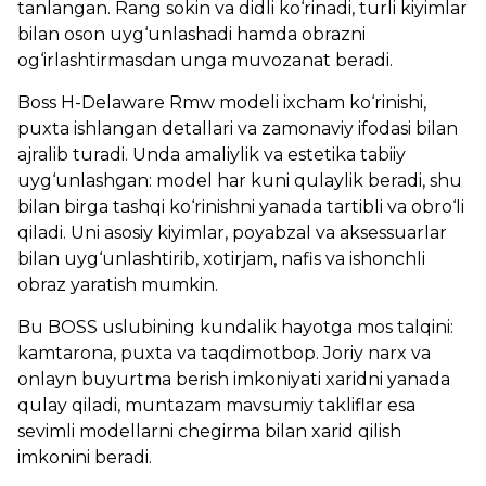
tanlangan. Rang sokin va didli ko‘rinadi, turli kiyimlar
bilan oson uyg‘unlashadi hamda obrazni
og‘irlashtirmasdan unga muvozanat beradi.
Boss H-Delaware Rmw modeli ixcham ko‘rinishi,
puxta ishlangan detallari va zamonaviy ifodasi bilan
ajralib turadi. Unda amaliylik va estetika tabiiy
uyg‘unlashgan: model har kuni qulaylik beradi, shu
bilan birga tashqi ko‘rinishni yanada tartibli va obro‘li
qiladi. Uni asosiy kiyimlar, poyabzal va aksessuarlar
bilan uyg‘unlashtirib, xotirjam, nafis va ishonchli
obraz yaratish mumkin.
Bu BOSS uslubining kundalik hayotga mos talqini:
kamtarona, puxta va taqdimotbop. Joriy narx va
onlayn buyurtma berish imkoniyati xaridni yanada
qulay qiladi, muntazam mavsumiy takliflar esa
sevimli modellarni chegirma bilan xarid qilish
imkonini beradi.