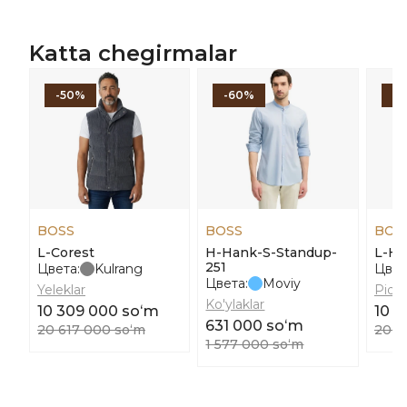
Katta chegirmalar
-50%
-60%
-
BOSS
BOSS
BOS
L-Corest
H-Hank-S-Standup-
L-He
251
Цвета:
Kulrang
Цвет
Цвета:
Moviy
Yeleklar
Pidja
Ko'ylaklar
10 309 000 soʻm
10 0
631 000 soʻm
20 617 000 soʻm
20 0
1 577 000 soʻm