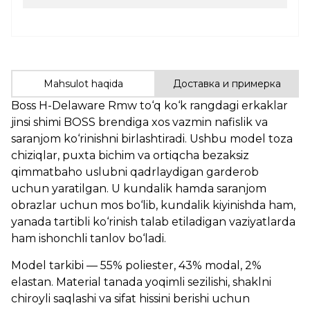
Mahsulot haqida
Доставка и примерка
Boss H-Delaware Rmw to‘q ko‘k rangdagi erkaklar
jinsi shimi BOSS brendiga xos vazmin nafislik va
saranjom ko‘rinishni birlashtiradi. Ushbu model toza
chiziqlar, puxta bichim va ortiqcha bezaksiz
qimmatbaho uslubni qadrlaydigan garderob
uchun yaratilgan. U kundalik hamda saranjom
obrazlar uchun mos bo‘lib, kundalik kiyinishda ham,
yanada tartibli ko‘rinish talab etiladigan vaziyatlarda
ham ishonchli tanlov bo‘ladi.
Model tarkibi — 55% poliester, 43% modal, 2%
elastan. Material tanada yoqimli sezilishi, shaklni
chiroyli saqlashi va sifat hissini berishi uchun