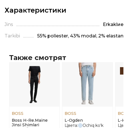
Характеристики
Jins
Erkaklие
Tarkibi
55% poliester, 43% modal, 2% elastan
Также смотрят
-
BOSS
BOSS
BOS
Boss H-Re.Maine
L-Ogden
L-Ka
Jinsi Shimlari
Цвета:
Ochiq ko'k
Цвет