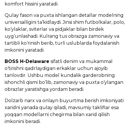
komfort hissini yaratadi.
Qulay fason va puxta ishlangan detallar modelning
universalligini ta’kidlaydi. Jinsi shim futbolkalar, polo,
ko‘ylaklar, sviterlar va pidjaklar bilan birdek
uyg‘unlashadi. Kulrang tus obrazga zamonaviy va
tartibli ko‘rinish berib, turli uslublarda foydalanish
imkonini yaratadi.
BOSS H-Delaware
sifatli denim va mukammal
o‘tirishni qadrlaydigan erkaklar uchun ajoyib
tanlovdir. Ushbu model kundalik garderobning
ishonchli qismi bo‘lib, zamonaviy va puxta o‘ylangan
obrazlar yaratishga yordam beradi.
Dolzarb narx va onlayn buyurtma berish imkoniyati
xaridni yanada qulay qiladi, mavsumiy takliflar esa
yoqqan modellarni chegirma bilan xarid qilish
imkonini beradi.