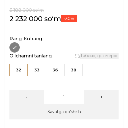
3 188 000 soʻm
2 232 000 soʻm
-30%
Rang:
Kulrang
Oʻlchamni tanlang
Таблица размеров
32
33
36
38
-
+
Savatga qoʻshish