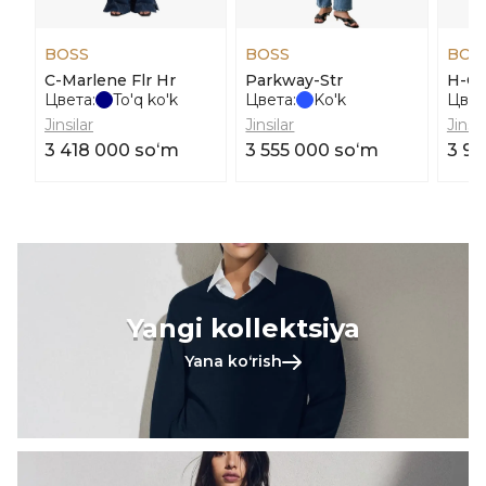
BOSS
BOSS
BOS
C-Marlene Flr Hr
Parkway-Str
H-O
Цвета:
To'q ko'k
Цвета:
Ko'k
Цвет
Jinsilar
Jinsilar
Jinsil
3 418 000 soʻm
3 555 000 soʻm
3 91
Yangi kollektsiya
Yana koʻrish