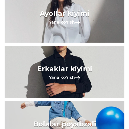
Ayollar kiyimi
Yana koʻrish
Erkaklar kiyimi
Yana koʻrish
Bolalar poyabzali