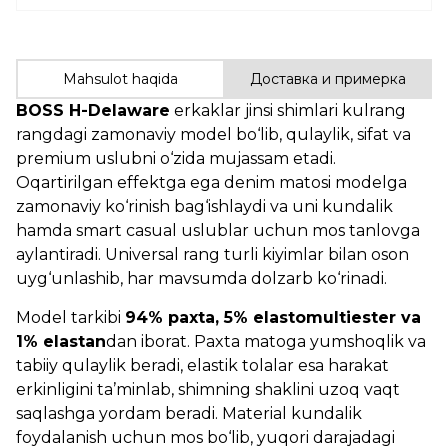
Mahsulot haqida
Доставка и примерка
BOSS H-Delaware
erkaklar jinsi shimlari kulrang
rangdagi zamonaviy model bo‘lib, qulaylik, sifat va
premium uslubni o‘zida mujassam etadi.
Oqartirilgan effektga ega denim matosi modelga
zamonaviy ko‘rinish bag‘ishlaydi va uni kundalik
hamda smart casual uslublar uchun mos tanlovga
aylantiradi. Universal rang turli kiyimlar bilan oson
uyg‘unlashib, har mavsumda dolzarb ko‘rinadi.
Model tarkibi
94% paxta, 5% elastomultiester va
1% elastan
dan iborat. Paxta matoga yumshoqlik va
tabiiy qulaylik beradi, elastik tolalar esa harakat
erkinligini ta’minlab, shimning shaklini uzoq vaqt
saqlashga yordam beradi. Material kundalik
foydalanish uchun mos bo‘lib, yuqori darajadagi