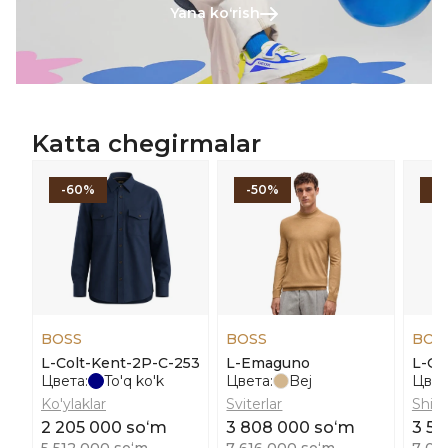
Yana koʻrish
Katta chegirmalar
-60%
-50%
-
BOSS
BOSS
BOS
L-Colt-Kent-2P-C-253
L-Emaguno
L-Ge
Цвета:
To'q ko'k
Цвета:
Bej
Цвет
Ko'ylaklar
Sviterlar
Shim
2 205 000 soʻm
3 808 000 soʻm
3 50
5 512 000 soʻm
7 616 000 soʻm
7 01