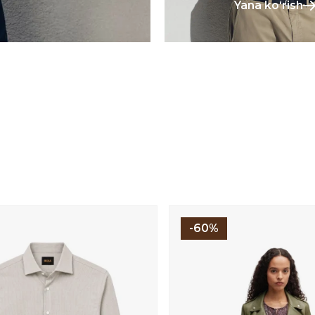
Yana koʻrish
-60%