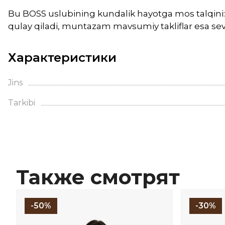
Bu BOSS uslubining kundalik hayotga mos talqini:
qulay qiladi, muntazam mavsumiy takliflar esa sevi
Характеристики
Jins
Tarkibi
Также смотрят
-50%
-30%