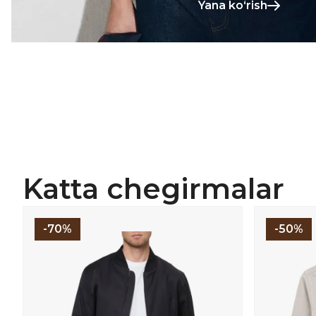
Yana koʻrish
Katta chegirmalar
-70%
-50%