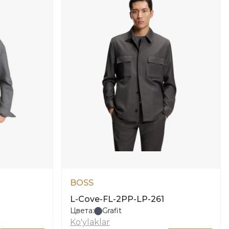
BOSS
L-Cove-FL-2PP-LP-261
Цвета:
Grafit
Ko'ylaklar