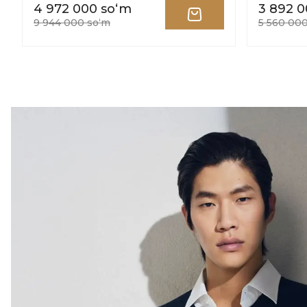
4 972 000 soʻm
3 892 0
9 944 000 soʻm
5 560 00