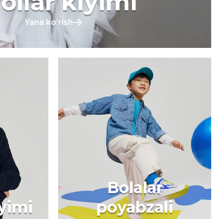
ollar kiyimi
Yana koʻrish
Bolalar
iyimi
poyabzali