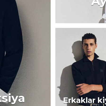
Ay
tsiya
Erkaklar k