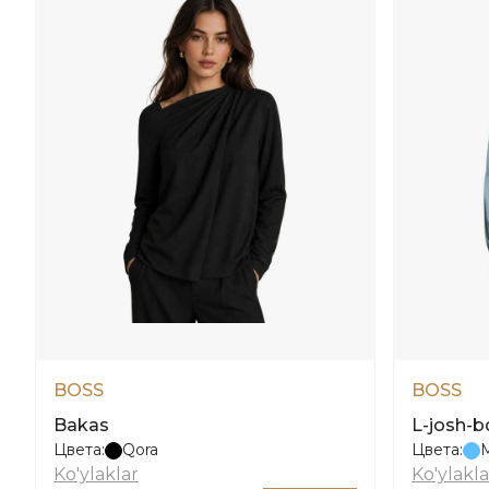
BOSS
BOSS
Bakas
L-josh-b
Цвета:
Qora
Цвета:
Ko'ylaklar
Ko'ylakla