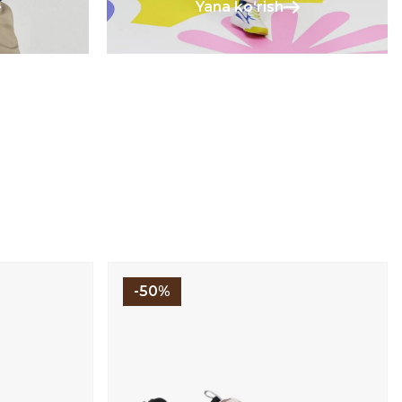
Yana koʻrish
-50%