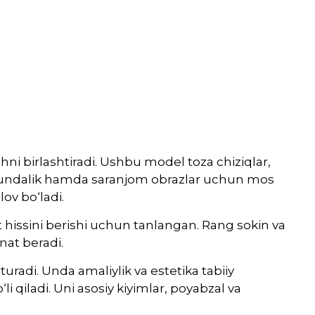
ni birlashtiradi. Ushbu model toza chiziqlar,
 kundalik hamda saranjom obrazlar uchun mos
lov bo‘ladi.
at hissini berishi uchun tanlangan. Rang sokin va
nat beradi.
uradi. Unda amaliylik va estetika tabiiy
i qiladi. Uni asosiy kiyimlar, poyabzal va