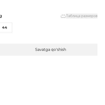
g
Таблица размеров
44
Savatga qoʻshish