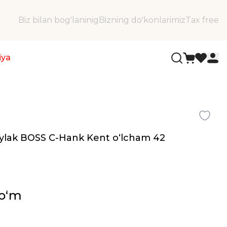
Biz bilan bog'laninig
Bizning do'konlarimiz
Tax free
iya
'ylak BOSS C-Hank Kent oʻlcham 42
soʻm