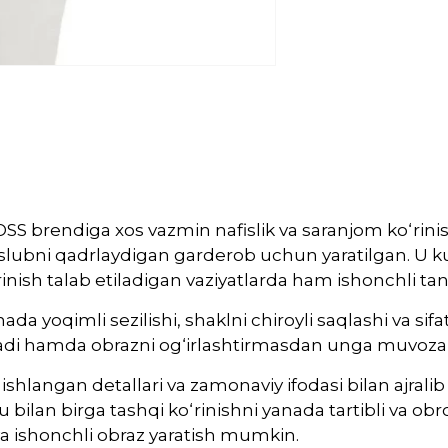
S brendiga xos vazmin nafislik va saranjom ko‘rinish
slubni qadrlaydigan garderob uchun yaratilgan. U
rinish talab etiladigan vaziyatlarda ham ishonchli tan
da yoqimli sezilishi, shaklni chiroyli saqlashi va sif
lashadi hamda obrazni og‘irlashtirmasdan unga muvoza
hlangan detallari va zamonaviy ifodasi bilan ajralib t
ilan birga tashqi ko‘rinishni yanada tartibli va obro‘l
 va ishonchli obraz yaratish mumkin.