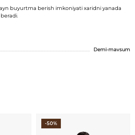
layn buyurtma berish imkoniyati xaridni yanada
beradi.
Demi-mavsum
-50%