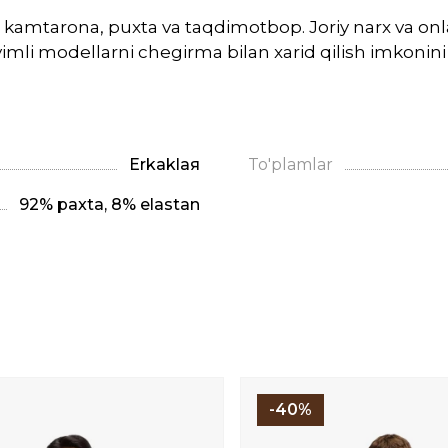
 kamtarona, puxta va taqdimotbop. Joriy narx va on
mli modellarni chegirma bilan xarid qilish imkonini 
Erkaklая
To'plamlar
92% paxta, 8% elastan
-40%