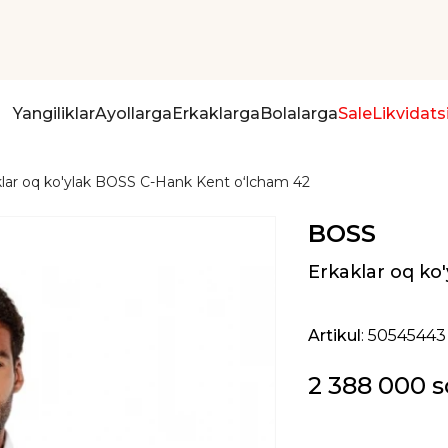
Yangiliklar
Ayollarga
Erkaklarga
Bolalarga
Sale
Likvidats
lar oq ko'ylak BOSS C-Hank Kent oʻlcham 42
BOSS
Erkaklar oq ko
Artikul
: 50545443
2 388 000 