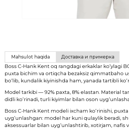
Mahsulot haqida
Доставка и примерка
Boss C-Hank Kent oq rangdagi erkaklar ko‘ylagi BOS
puxta bichim va ortiqcha bezaksiz qimmatbaho u
bo‘lib, kundalik kiyinishda ham, yanada tartibli ko‘
Model tarkibi — 92% paxta, 8% elastan. Material tana
didli ko‘rinadi, turli kiyimlar bilan oson uyg‘un
Boss C-Hank Kent modeli ixcham ko‘rinishi, puxta is
uyg‘unlashgan: model har kuni qulaylik beradi, shu b
aksessuarlar bilan uyg‘unlashtirib, xotirjam, nafis