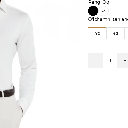
Rang:
Oq
Oʻlchamni tanlan
42
43
-
+