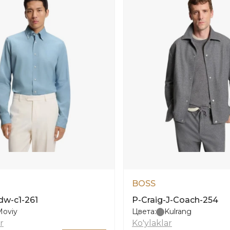
BOSS
dw-c1-261
P-Craig-J-Coach-254
Moviy
Цвета:
Kulrang
r
Ko'ylaklar