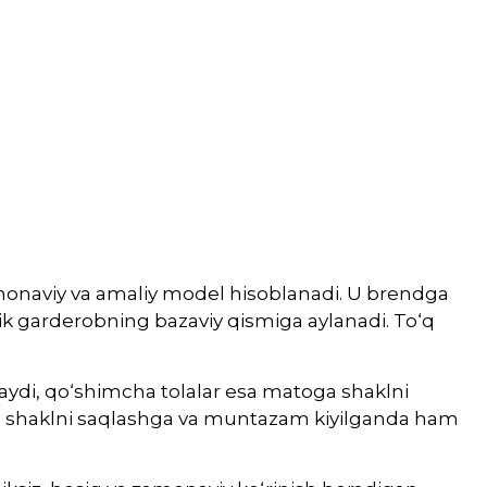
amonaviy va amaliy model hisoblanadi. U brendga
lik garderobning bazaviy qismiga aylanadi. To‘q
laydi, qo‘shimcha tolalar esa matoga shaklni
i, shaklni saqlashga va muntazam kiyilganda ham