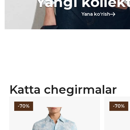
Yangi kollek
Yana koʻrish
Katta chegirmalar
-70%
-70%