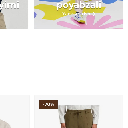
iyimi
poyabzali
Yana koʻrish
-70%