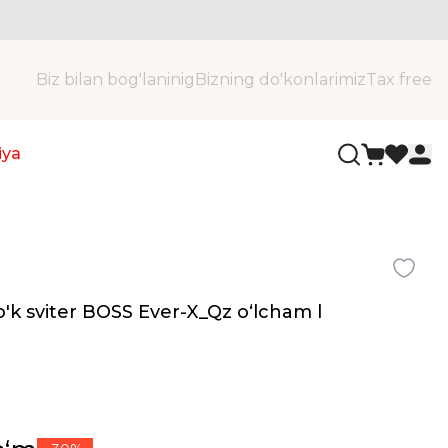
Biz bilan bog'laninig
Bizning do'konlarimiz
Tax free
iya
o'k sviter BOSS Ever-X_Qz oʻlcham l