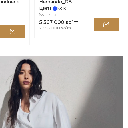
oundneck
Hernando_DB
Цвета:
Ko'k
Sviterlar
5 567 000 soʻm
7 953 000 soʻm