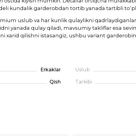
iyim ostida kiyish mumkin. Detallar ortiqcha murakkab
li kundalik garderobdan tortib yanada tartibli to‘p
mium uslub va har kunlik qulaylikni qadrlaydiganlar
dni yanada qulay qiladi, mavsumiy takliflar esa sevim
i xarid qilishni istasangiz, ushbu variant garderobi
Erkaklar
Uslub
Qish
Tarkibi