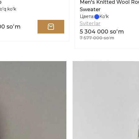
o
Men's Knitted Wool R
o'q ko'k
Sweater
Цвета:
Ko'k
Sviterlar
00 soʻm
5 304 000 soʻm
7 577 000 soʻm