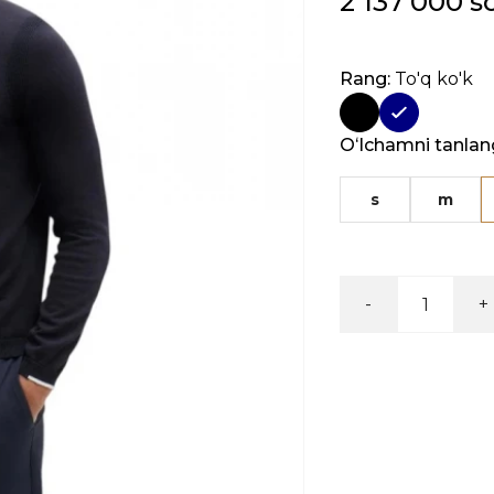
2 137 000 s
Rang:
To'q ko'k
Oʻlchamni tanlan
s
m
-
+