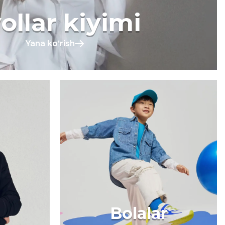
ollar kiyimi
Yana koʻrish
Bolalar