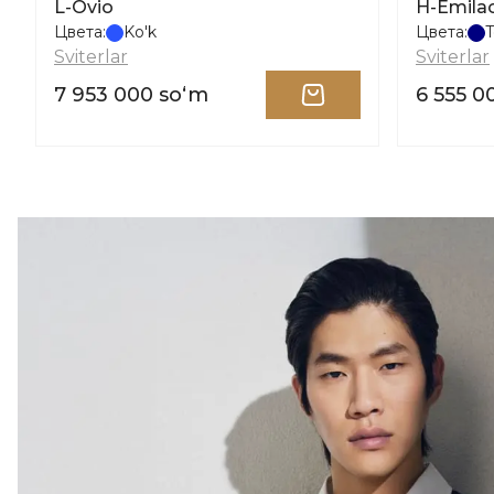
L-Ovio
H-Emila
Цвета:
Ko'k
Цвета:
T
Sviterlar
Sviterlar
7 953 000 soʻm
6 555 0