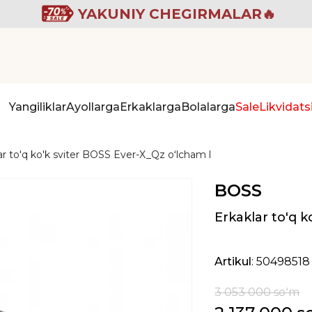
YAKUNIY CHEGIRMALAR🔥
Yangiliklar
Ayollarga
Erkaklarga
Bolalarga
Sale
Likvidats
ar to'q ko'k sviter BOSS Ever-X_Qz oʻlcham l
BOSS
Erkaklar to'q k
Artikul
: 50498518
3 053 000 soʻm