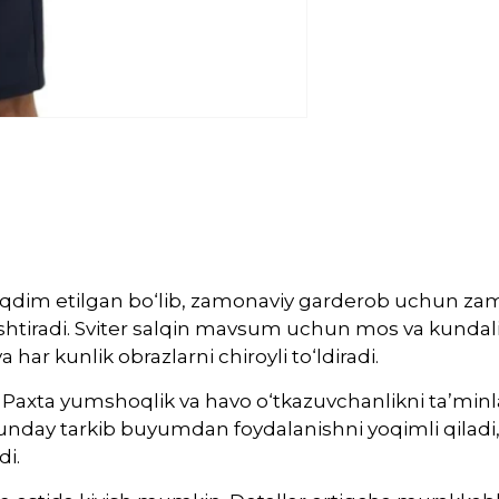
 taqdim etilgan bo‘lib, zamonaviy garderob uchun z
irlashtiradi. Sviter salqin mavsum uchun mos va kunda
har kunlik obrazlarni chiroyli to‘ldiradi.
n. Paxta yumshoqlik va havo o‘tkazuvchanlikni ta’min
Bunday tarkib buyumdan foydalanishni yoqimli qilad
di.