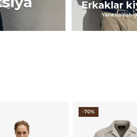
tsiya
Erkaklar k
Yana koʻrish
-70%