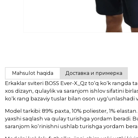
Mahsulot haqida
Доставка и примерка
Erkaklar sviteri BOSS Ever-X_Qz to‘q ko‘k rangda
xos dizayn, qulaylik va saranjom ishlov sifatini b
ko‘k rang bazaviy tuslar bilan oson uyg‘unlashadi va 
Model tarkibi: 89% paxta, 10% poliester, 1% elasta
yaxshi saqlash va qulay turishga yordam beradi. 
saranjom ko‘rinishni ushlab turishga yordam bera