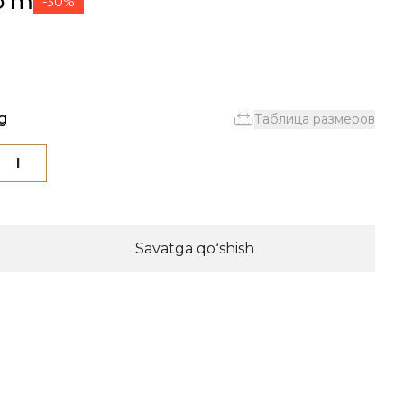
oʻm
-30%
g
Таблица размеров
l
Savatga qoʻshish