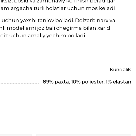
liksiz, bosiq va zamonaviy ko‘rinish beradigan
lamlargacha turli holatlar uchun mos keladi.
 uchun yaxshi tanlov bo‘ladi. Dolzarb narx va
li modellarni jozibali chegirma bilan xarid
ngiz uchun amaliy yechim bo‘ladi.
Kundalik
89% paxta, 10% poliester, 1% elastan