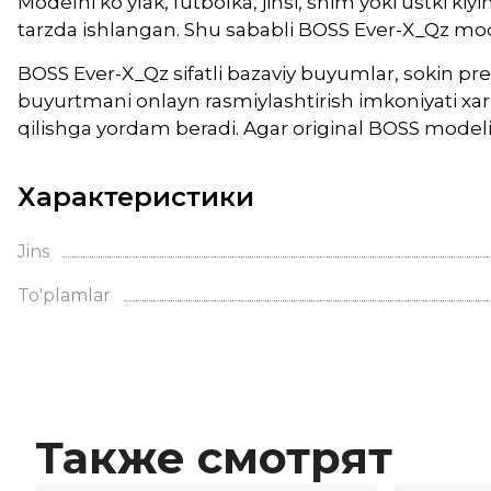
Modelni ko‘ylak, futbolka, jinsi, shim yoki ustki k
tarzda ishlangan. Shu sababli BOSS Ever-X_Qz mode
BOSS Ever-X_Qz sifatli bazaviy buyumlar, sokin pre
buyurtmani onlayn rasmiylashtirish imkoniyati xari
qilishga yordam beradi. Agar original BOSS modelin
Характеристики
Jins
To'plamlar
Также смотрят