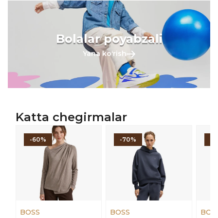
Bolalar poyabzali
Yana koʻrish
Katta chegirmalar
-60%
-70%
-
BOSS
BOSS
BOS