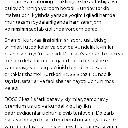
elastan esa matoning shaklini yaxshi saqlashiga va
qulay o‘tirishiga yordam beradi. Bunday tarkib
mahsulotni kiyishda yanada yoqimli qiladi hamda
muntazam foydalanilganda ham saranjom
ko‘rinishini saqlab qolishga yordam beradi.
Shamol kurtkasi jinsi shimlar, sport uslubidagi
shimlar, futbolkalar va boshqa kundalik kiyimlar
bilan oson uyg‘unlashadi. Puxta o‘ylangan bichim va
ixcham detallar modelga ortiqcha bezaklarsiz
zamonaviy va bosiq ko‘rinish beradi. Shu sababli
erkaklar shamol kurtkasi BOSS Skaz 1 kundalik
sayrlar, safarlar va faol shahar hayoti uchun mos
keladi.
BOSS Skaz 1 sifatli bazaviy kiyimlar, zamonaviy
premium uslub va kundalik qulaylikni
qadrlaydiganlar uchun ajoyib tanlovdir. Dolzarb
narx va onlayn buyurtma berish imkoniyati xaridni
yanada qulay qiladi, mavsumiy takliflar esa sevimli