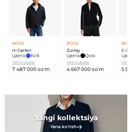
BOSS
BOSS
BOS
H-Carlen
Zurray
C-Ski
Цвета:
Ko'k
Цвета:
Qora
Цвет
Vetrovkalar
Vetrovkalar
Vetro
7 487 000 soʻm
4 667 000 soʻm
5 56
Yangi kollektsiya
Yana koʻrish