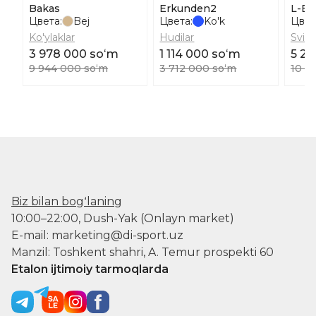
Bakas
Erkunden2
L-Er
Цвета:
Bej
Цвета:
Ko'k
Цвет
Ko'ylaklar
Hudilar
Svite
3 978 000 soʻm
1 114 000 soʻm
5 23
9 944 000 soʻm
3 712 000 soʻm
10 4
Biz bilan bogʻlaning
10:00–22:00, Dush-Yak (Onlayn market)
E-mail: marketing@di-sport.uz
Manzil: Toshkent shahri, A. Temur prospekti 60
Etalon ijtimoiy tarmoqlarda