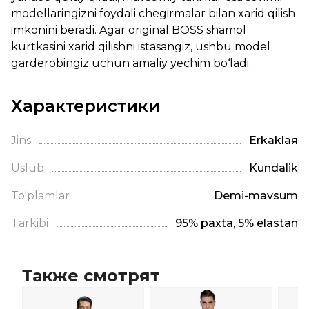
modellaringizni foydali chegirmalar bilan xarid qilish
imkonini beradi. Agar original BOSS shamol
kurtkasini xarid qilishni istasangiz, ushbu model
garderobingiz uchun amaliy yechim bo‘ladi.
Характеристики
Jins
Erkaklая
Uslub
Kundalik
To'plamlar
Demi-mavsum
Tarkibi
95% paxta, 5% elastan
Также смотрят