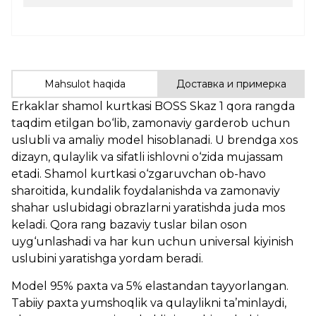
Mahsulot haqida
Доставка и примерка
Erkaklar shamol kurtkasi BOSS Skaz 1 qora rangda
taqdim etilgan bo‘lib, zamonaviy garderob uchun
uslubli va amaliy model hisoblanadi. U brendga xos
dizayn, qulaylik va sifatli ishlovni o‘zida mujassam
etadi. Shamol kurtkasi o‘zgaruvchan ob-havo
sharoitida, kundalik foydalanishda va zamonaviy
shahar uslubidagi obrazlarni yaratishda juda mos
keladi. Qora rang bazaviy tuslar bilan oson
uyg‘unlashadi va har kun uchun universal kiyinish
uslubini yaratishga yordam beradi.
Model 95% paxta va 5% elastandan tayyorlangan.
Tabiiy paxta yumshoqlik va qulaylikni ta’minlaydi,