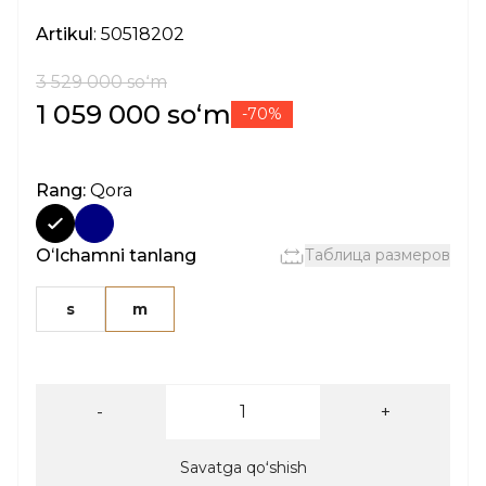
Artikul
: 50518202
3 529 000 soʻm
1 059 000 soʻm
-70%
Rang:
Qora
Oʻlchamni tanlang
Таблица размеров
s
m
-
+
Savatga qoʻshish