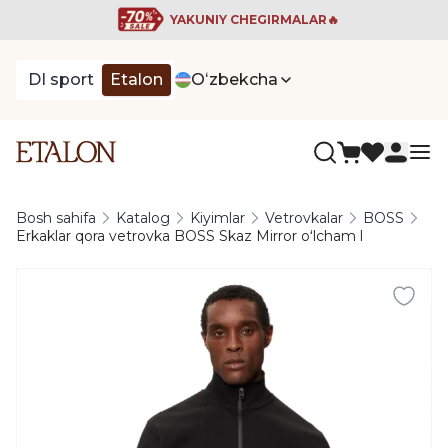
YAKUNIY CHEGIRMALAR🔥
DI sport
Etalon
Oʻzbekcha
Bosh sahifa
Katalog
Kiyimlar
Vetrovkalar
BOSS
Erkaklar qora vetrovka BOSS Skaz Mirror oʻlcham l