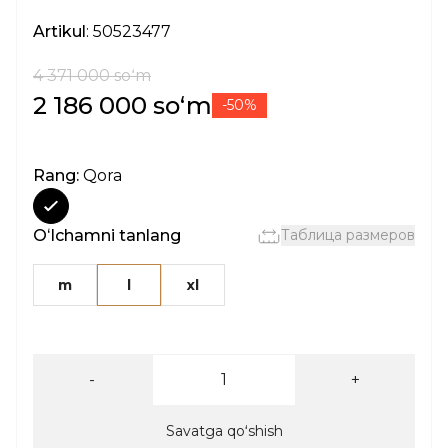
Artikul
: 50523477
4 371 000 soʻm
2 186 000 soʻm
-50%
Rang:
Qora
Oʻlchamni tanlang
Таблица размеров
m
l
xl
-
+
Savatga qoʻshish