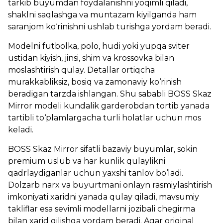
tarkib buyumdan foydalanishni yoqimli qiladi,
shaklni saqlashga va muntazam kiyilganda ham
saranjom ko‘rinishni ushlab turishga yordam beradi.
Modelni futbolka, polo, hudi yoki yupqa sviter
ustidan kiyish, jinsi, shim va krossovka bilan
moslashtirish qulay. Detallar ortiqcha
murakkabliksiz, bosiq va zamonaviy ko‘rinish
beradigan tarzda ishlangan. Shu sababli BOSS Skaz
Mirror modeli kundalik garderobdan tortib yanada
tartibli to‘plamlargacha turli holatlar uchun mos
keladi.
BOSS Skaz Mirror sifatli bazaviy buyumlar, sokin
premium uslub va har kunlik qulaylikni
qadrlaydiganlar uchun yaxshi tanlov bo‘ladi.
Dolzarb narx va buyurtmani onlayn rasmiylashtirish
imkoniyati xaridni yanada qulay qiladi, mavsumiy
takliflar esa sevimli modellarni jozibali chegirma
bilan xarid qilishga yordam beradi. Agar original