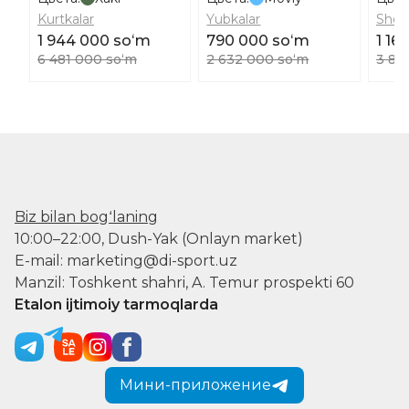
Kurtkalar
Yubkalar
Short
1 944 000 soʻm
790 000 soʻm
1 16
6 481 000 soʻm
2 632 000 soʻm
3 88
Biz bilan bogʻlaning
10:00–22:00, Dush-Yak (Onlayn market)
E-mail: marketing@di-sport.uz
Manzil: Toshkent shahri, A. Temur prospekti 60
Etalon ijtimoiy tarmoqlarda
Мини-приложение