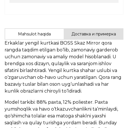
Mahsulot haqida
Доставка и примерка
Erkaklar yengil kurtkasi BOSS Skaz Mirror qora
rangda taqdim etilgan bo‘lib, zamonaviy garderob
uchun zamonaviy va amaliy model hisoblanadi. U
brendga xos dizayn, qulaylik va saranjom ishlov
sifatini birlashtiradi. Yengil kurtka shahar uslubi va
o‘zgaruvchan ob-havo uchun yaratilgan. Qora rang
bazaviy tuslar bilan oson uyg‘unlashadi va har
kunlik obrazlarni chiroyli to‘ldiradi.
Model tarkibi: 88% paxta, 12% poliester. Paxta
yumshoqlik va havo o‘tkazuvchanlikni ta’minlaydi,
qo‘shimcha tolalar esa matoga shaklni yaxshi
saqlash va qulay turishga yordam beradi. Bunday