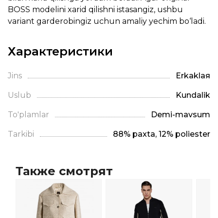
BOSS modelini xarid qilishni istasangiz, ushbu
variant garderobingiz uchun amaliy yechim bo‘ladi.
Характеристики
Jins
Erkaklая
Uslub
Kundalik
To'plamlar
Demi-mavsum
Tarkibi
88% paxta, 12% poliester
Также смотрят