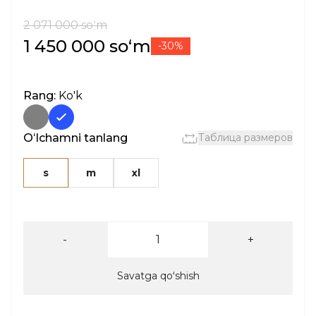
2 071 000 soʻm
1 450 000 soʻm
-30%
Rang:
Ko'k
Oʻlchamni tanlang
Таблица размеров
s
m
xl
-
+
Savatga qoʻshish