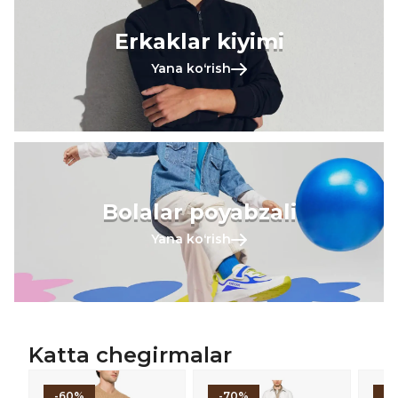
Erkaklar kiyimi
Yana koʻrish
Bolalar poyabzali
Yana koʻrish
Katta chegirmalar
-60%
-70%
-