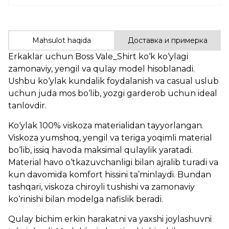
Mahsulot haqida
Доставка и примерка
Erkaklar uchun Boss Vale_Shirt ko‘k ko‘ylagi
zamonaviy, yengil va qulay model hisoblanadi.
Ushbu ko‘ylak kundalik foydalanish va casual uslub
uchun juda mos bo‘lib, yozgi garderob uchun ideal
tanlovdir.
Ko‘ylak 100% viskoza materialidan tayyorlangan.
Viskoza yumshoq, yengil va teriga yoqimli material
bo‘lib, issiq havoda maksimal qulaylik yaratadi.
Material havo o‘tkazuvchanligi bilan ajralib turadi va
kun davomida komfort hissini ta’minlaydi. Bundan
tashqari, viskoza chiroyli tushishi va zamonaviy
ko‘rinishi bilan modelga nafislik beradi.
Qulay bichim erkin harakatni va yaxshi joylashuvni