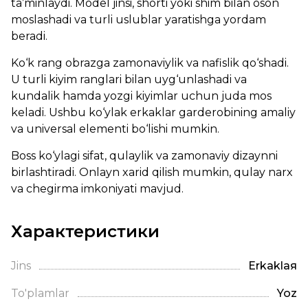
ta’minlaydi. Model jinsi, shorti yoki shim bilan oson
moslashadi va turli uslublar yaratishga yordam
beradi.
Ko‘k rang obrazga zamonaviylik va nafislik qo‘shadi.
U turli kiyim ranglari bilan uyg‘unlashadi va
kundalik hamda yozgi kiyimlar uchun juda mos
keladi. Ushbu ko‘ylak erkaklar garderobining amaliy
va universal elementi bo‘lishi mumkin.
Boss ko‘ylagi sifat, qulaylik va zamonaviy dizaynni
birlashtiradi. Onlayn xarid qilish mumkin, qulay narx
va chegirma imkoniyati mavjud.
Характеристики
Jins
Erkaklая
To'plamlar
Yoz