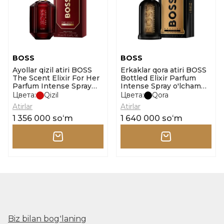
BOSS
BOSS
Ayollar qizil atiri BOSS
Erkaklar qora atiri BOSS
The Scent Elixir For Her
Bottled Elixir Parfum
Parfum Intense Spray
Intense Spray o'lcham
30ml o'lcham 30ml
50ml
Цвета:
Qizil
Цвета:
Qora
Atirlar
Atirlar
1 356 000 soʻm
1 640 000 soʻm
Biz bilan bogʻlaning