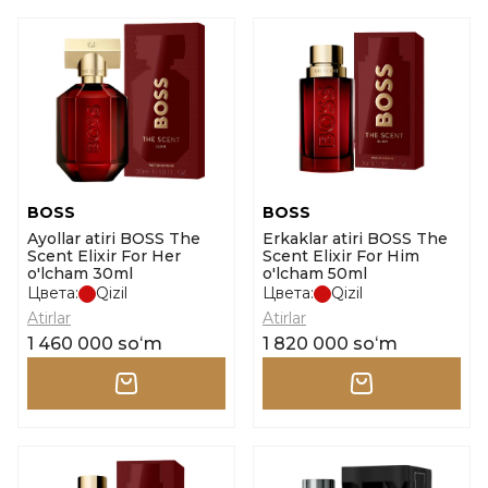
BOSS
BOSS
Ayollar atiri BOSS The
Erkaklar atiri BOSS The
Scent Elixir For Her
Scent Elixir For Him
o'lcham 30ml
o'lcham 50ml
Цвета:
Qizil
Цвета:
Qizil
Atirlar
Atirlar
1 460 000 soʻm
1 820 000 soʻm