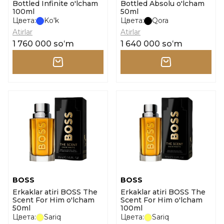
Bottled Infinite o'lcham
Bottled Absolu o'lcham
100ml
50ml
Цвета:
Ko'k
Цвета:
Qora
Atirlar
Atirlar
1 760 000 soʻm
1 640 000 soʻm
BOSS
BOSS
Erkaklar atiri BOSS The
Erkaklar atiri BOSS The
Scent For Him o'lcham
Scent For Him o'lcham
50ml
100ml
Цвета:
Sariq
Цвета:
Sariq