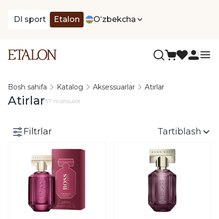
DI sport
Etalon
Oʻzbekcha
Bosh sahifa
Katalog
Aksessuarlar
Atirlar
Atirlar
37 mahsulot
Filtrlar
Tartiblash