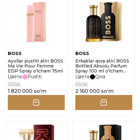
BOSS
BOSS
Ayollar pushti atiri BOSS
Erkaklar qora atiri BOSS
Ma Vie Pour Femme
Bottled Absolu Parfum
EDP Spray o'lcham 75ml
Spray 100 ml o'lcham
100ml
Цвета:
Pushti
Цвета:
Qora
Atirlar
Atirlar
1 820 000 soʻm
2 160 000 soʻm