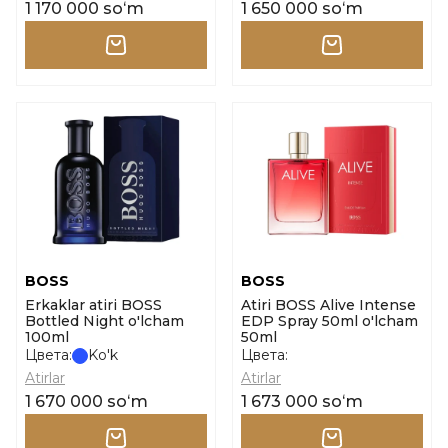
1 170 000 soʻm
1 650 000 soʻm
BOSS
BOSS
Erkaklar atiri BOSS
Atiri BOSS Alive Intense
Bottled Night o'lcham
EDP Spray 50ml o'lcham
100ml
50ml
Цвета:
Ko'k
Цвета:
Atirlar
Atirlar
1 670 000 soʻm
1 673 000 soʻm