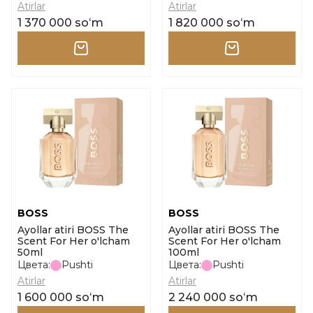
Atirlar
Atirlar
1 370 000 soʻm
1 820 000 soʻm
BOSS
BOSS
Ayollar atiri BOSS The
Ayollar atiri BOSS The
Scent For Her o'lcham
Scent For Her o'lcham
50ml
100ml
Цвета:
Pushti
Цвета:
Pushti
Atirlar
Atirlar
1 600 000 soʻm
2 240 000 soʻm