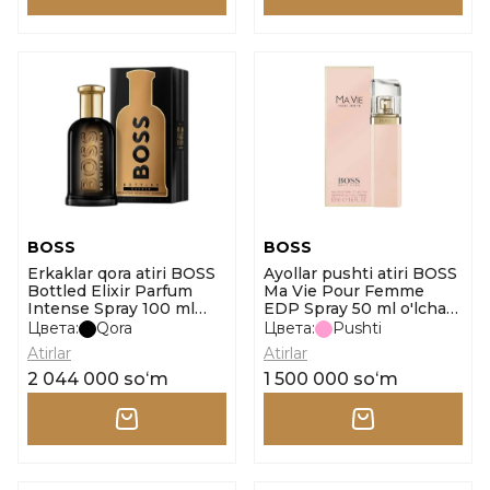
BOSS
BOSS
Erkaklar qora atiri BOSS
Ayollar pushti atiri BOSS
Bottled Elixir Parfum
Ma Vie Pour Femme
Intense Spray 100 ml
EDP Spray 50 ml o'lcham
o'lcham 100ml
50ml
Цвета:
Qora
Цвета:
Pushti
Atirlar
Atirlar
2 044 000 soʻm
1 500 000 soʻm