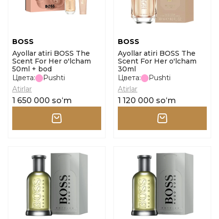
BOSS
BOSS
Ayollar atiri BOSS The
Ayollar atiri BOSS The
Scent For Her o'lcham
Scent For Her o'lcham
50ml + bod
30ml
Цвета:
Pushti
Цвета:
Pushti
Atirlar
Atirlar
1 650 000 soʻm
1 120 000 soʻm