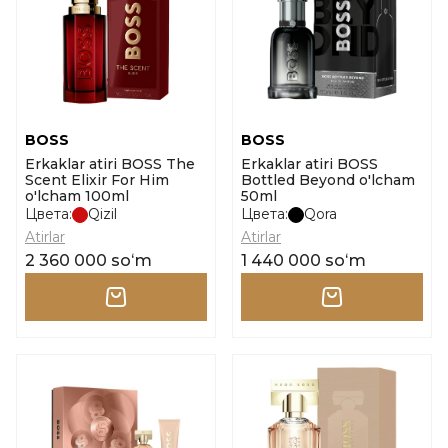
BOSS
BOSS
Erkaklar atiri BOSS The
Erkaklar atiri BOSS
Scent Elixir For Him
Bottled Beyond o'lcham
o'lcham 100ml
50ml
Цвета:
Qizil
Цвета:
Qora
Atirlar
Atirlar
2 360 000 soʻm
1 440 000 soʻm