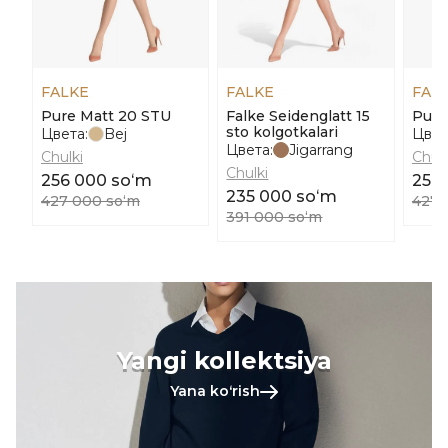
FALKE
FALKE
FAL
Pure Matt 20 STU
Falke Seidenglatt 15
Pure
sto kolgotkalari
Цвета:
Bej
Цвет
Цвета:
Jigarrang
Chulki
Chulk
Chulki
256 000 soʻm
256
235 000 soʻm
427 000 soʻm
427 
391 000 soʻm
Yangi kollektsiya
Yana koʻrish