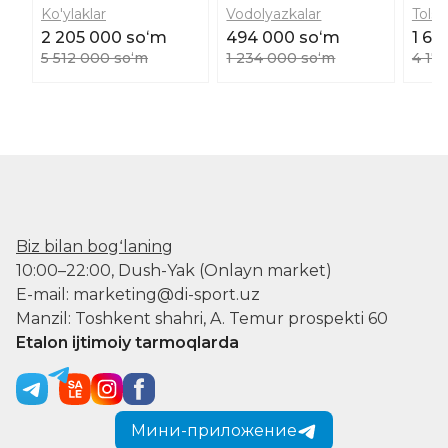
Ko'ylaklar
Vodolyazkalar
Tolst
2 205 000 soʻm
494 000 soʻm
1 67
5 512 000 soʻm
1 234 000 soʻm
4 17
Biz bilan bogʻlaning
10:00–22:00, Dush-Yak (Onlayn market)
E-mail: marketing@di-sport.uz
Manzil: Toshkent shahri, A. Temur prospekti 60
Etalon ijtimoiy tarmoqlarda
Мини-приложение