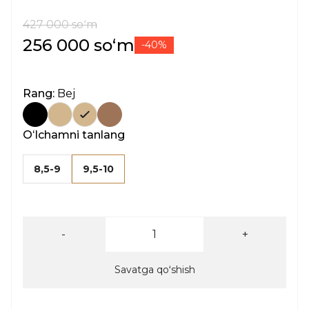
427 000 soʻm
256 000 soʻm
-40%
Rang:
Bej
Oʻlchamni tanlang
8,5-9
9,5-10
-
+
Savatga qoʻshish