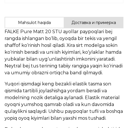
Mahsulot haqida
Доставка и примерка
FALKE Pure Matt 20 STU ayollar paypoqlari bej
rangda ishlangan bo‘lib, oyoqda bir tekis va yengil
shaffof ko‘rinish hosil qiladi. Xira sirt modelga sokin
ko‘rinish beradi va uni ish kiyimlari, ko‘ylaklar hamda
yubkalar bilan uyg‘unlashtirish imkonini yaratadi.
Neytral bej tus terining tabiiy rangiga yaqin ko‘rinadi
va umumiy obrazni ortiqcha band qilmaydi.
Yuqori qismdagi keng bezakli elastik tasma son
qismida tartibli joylashishga yordam beradi va
modelning nozik detaliga aylanadi. Elastik material
oyoqni yumshoq qamrab oladi va kun davomida
qulaylikni saqlaydi. Ushbu paypoqlar tufli va boshqa
yopiq oyoq kiyimlari bilan yaxshi mos tushadi.