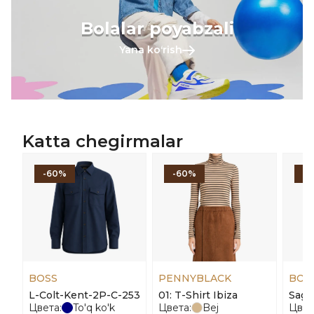
Bolalar poyabzali
Yana koʻrish
Katta chegirmalar
-60%
-60%
-
BOSS
PENNYBLACK
BOS
L-Colt-Kent-2P-C-253
01: T-Shirt Ibiza
Sagg
Цвета:
To'q ko'k
Цвета:
Bej
Цвет