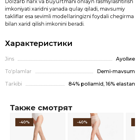
Dolzarb narx va buyurtmani onlayn rasmiylashtirish
imkoniyati xaridni yanada qulay qiladi, mavsumiy
takliflar esa sevimli modellaringizni foydali chegirma
bilan xarid qilish imkonini beradi.
Характеристики
Jins
Ayollие
To'plamlar
Demi-mavsum
Tarkibi
84% poliamid, 16% elastan
Также смотрят
-40%
-40%
-