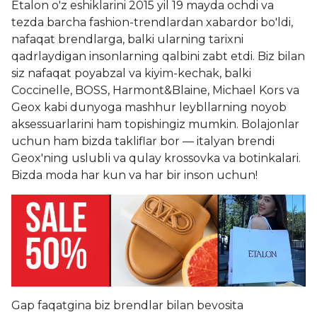
Etalon o'z eshiklarini 2015 yil 19 mayda ochdi va
tezda barcha fashion-trendlardan xabardor bo'ldi,
nafaqat brendlarga, balki ularning tarixni
qadrlaydigan insonlarning qalbini zabt etdi. Biz bilan
siz nafaqat poyabzal va kiyim-kechak, balki
Coccinelle, BOSS, Harmont&Blaine, Michael Kors va
Geox kabi dunyoga mashhur leybllarning noyob
aksessuarlarini ham topishingiz mumkin. Bolajonlar
uchun ham bizda takliflar bor — italyan brendi
Geox'ning uslubli va qulay krossovka va botinkalari.
Bizda moda har kun va har bir inson uchun!
Gap faqatgina biz brendlar bilan bevosita