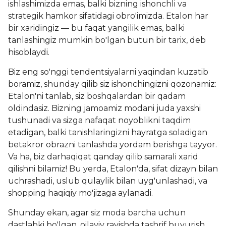
ishlashimizda emas, balki bizning ishonchli va
strategik hamkor sifatidagi obro'imizda. Etalon har
bir xaridingiz — bu faqat yangilik emas, balki
tanlashingiz mumkin bo'lgan butun bir tarix, deb
hisoblaydi.
Biz eng so'nggi tendentsiyalarni yaqindan kuzatib
boramiz, shunday qilib siz ishonchingizni qozonamiz:
Etalon'ni tanlab, siz boshqalardan bir qadam
oldindasiz. Bizning jamoamiz modani juda yaxshi
tushunadi va sizga nafaqat noyoblikni taqdim
etadigan, balki tanishlaringizni hayratga soladigan
betakror obrazni tanlashda yordam berishga tayyor.
Va ha, biz darhaqiqat qanday qilib samarali xarid
qilishni bilamiz! Bu yerda, Etalon'da, sifat dizayn bilan
uchrashadi, uslub qulaylik bilan uyg'unlashadi, va
shopping haqiqiy mo'jizaga aylanadi.
Shunday ekan, agar siz moda barcha uchun
dastlabki bo'lgan, oilaviy ravishda tashrif buyurish