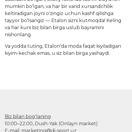
mumkin bo'lgan, va har bir xarid xursandchilik
keltiradigan joyni o'zingiz uchun kashf qilishga
tayyor bo'lsangiz — Etalon sizni kutmoqda! Keling
va har kuni biz bilan birga uslub bayramini
nishonlang.
Va yodda tuting, Etalon'da moda faqat kiyiladigan
kiyim-kechak emas, u siz bilan birga yashaydi.
Biz bilan bogʻlaning
10:00–22:00, Dush-Yak (Onlayn market)
E-mail: marketing@di-sport.uz