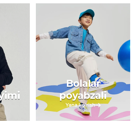
Bolalar
iyimi
poyabzali
Yana koʻrish