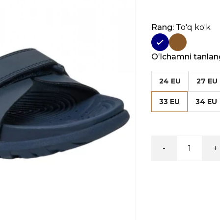
Rang:
To'q ko'k
Oʻlchamni tanlan
24 EU
27 EU
33 EU
34 EU
-
+