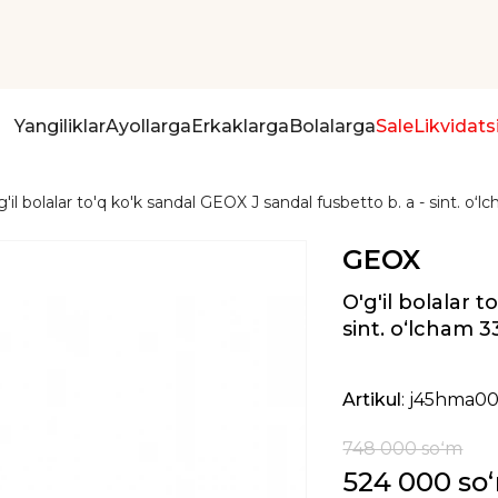
Yangiliklar
Ayollarga
Erkaklarga
Bolalarga
Sale
Likvidats
g'il bolalar to'q ko'k sandal GEOX J sandal fusbetto b. a - sint. oʻl
GEOX
O'g'il bolalar 
sint. oʻlcham 3
Artikul
: j45hma0
748 000 soʻm
524 000 so