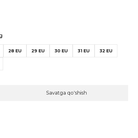
g
28 EU
29 EU
30 EU
31 EU
32 EU
Savatga qoʻshish