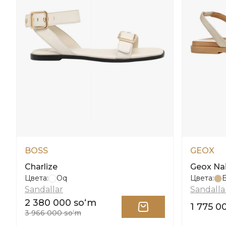
BOSS
GEOX
Charlize
Geox Na
Цвета:
Oq
Цвета:
B
Sandallar
Sandalla
2 380 000 soʻm
1 775 0
3 966 000 soʻm