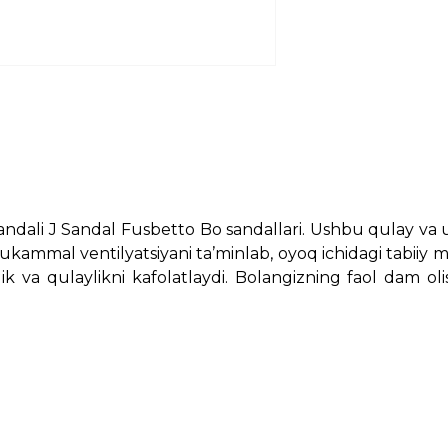
ali J Sandal Fusbetto Bo sandallari. Ushbu qulay va us
mukammal ventilyatsiyani ta’minlab, oyoq ichidagi tabiiy m
zlik va qulaylikni kafolatlaydi. Bolangizning faol dam 