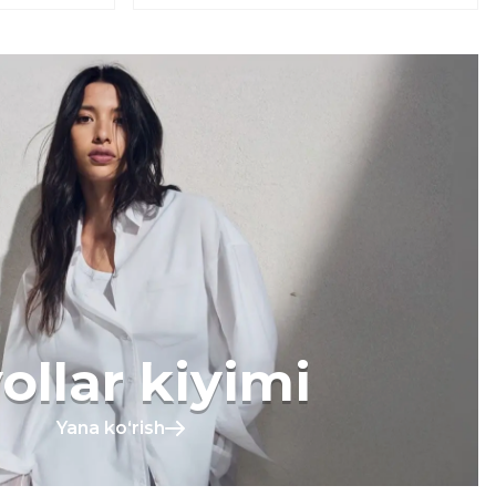
ollar kiyimi
Yana koʻrish