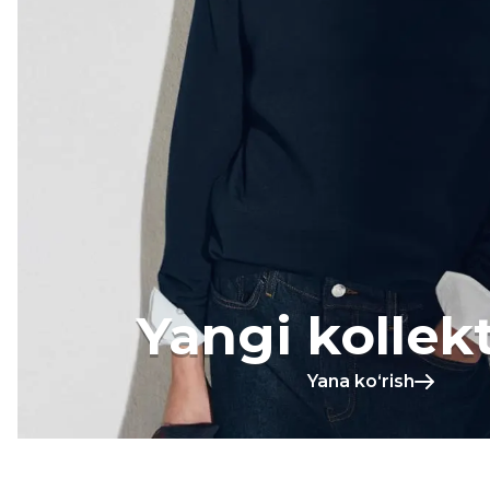
Yangi kollek
Yana koʻrish