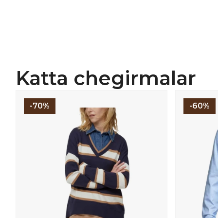
Katta chegirmalar
-70%
-60%