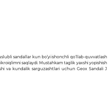
lubli sandallar kun bo‘yi ishonchli qo‘llab-quvvatlash
ikroiqlimni saqlaydi. Mustahkam taglik yaxshi yopishish
olishi va kundalik sarguzashtlari uchun Geox Sandali J