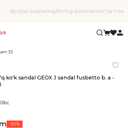
Biz bilan bog'laninig
Bizning do'konlarimiz
Tax free
iya
cham 33
to'q ko'k sandal GEOX J sandal fusbetto b. a -
3
00bc
ʻm
-30%