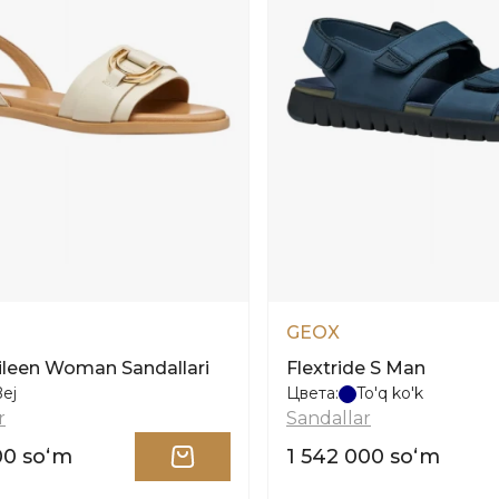
GEOX
ileen Woman Sandallari
Flextride S Man
ej
Цвета:
To'q ko'k
r
Sandallar
00 soʻm
1 542 000 soʻm