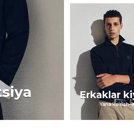
tsiya
Erkaklar k
Yana koʻrish