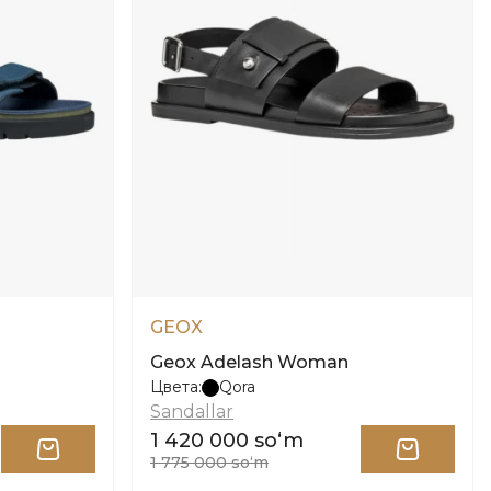
GEOX
Geox Adelash Woman
Цвета:
Qora
Sandallar
1 420 000 soʻm
1 775 000 soʻm