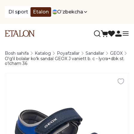
DI sport
Etalon
Oʻzbekcha
Bosh sahifa
Katalog
Poyafzallar
Sandallar
GEOX
O'g'il bolalar ko'k sandal GEOX J vaniett b. c - lycra+dbk st.
oʻlcham 36