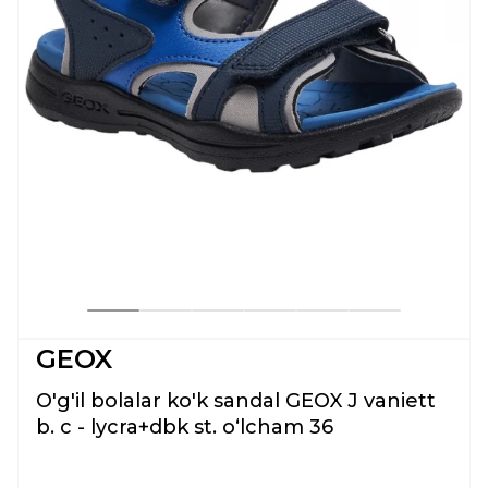
GEOX
O'g'il bolalar ko'k sandal GEOX J vaniett
b. c - lycra+dbk st. oʻlcham 36