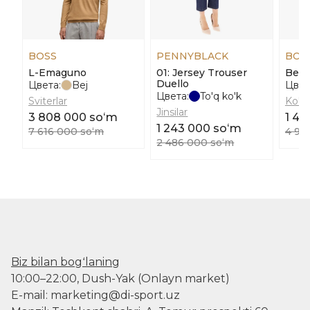
BOSS
PENNYBLACK
BOS
L-Emaguno
01: Jersey Trouser
Bela
Duello
Цвета:
Bej
Цвет
Цвета:
To'q ko'k
Sviterlar
Ko'yl
Jinsilar
3 808 000 soʻm
1 48
1 243 000 soʻm
7 616 000 soʻm
4 96
2 486 000 soʻm
Biz bilan bogʻlaning
10:00–22:00, Dush-Yak (Onlayn market)
E-mail: marketing@di-sport.uz