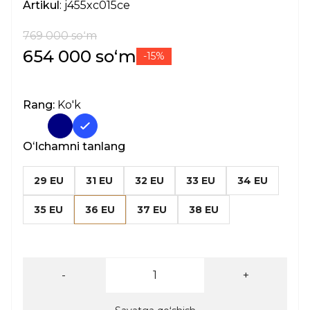
Artikul
: j455xc015ce
769 000 soʻm
654 000 soʻm
-15%
Rang:
Ko'k
Oʻlchamni tanlang
29 EU
31 EU
32 EU
33 EU
34 EU
35 EU
36 EU
37 EU
38 EU
-
+