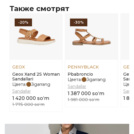
Также смотрят
-20%
-30%
GEOX
PENNYBLACK
GEO
Geox Xand 2S Woman
Pbabroncio
Geox
Sandallari
Sanda
Цвета:
Jigarrang
Цвета:
Jigarrang
Цвет
Sandallar
Sandallar
Sanda
1 387 000 soʻm
1 420 000 soʻm
1 80
1 981 000 soʻm
1 775 000 soʻm