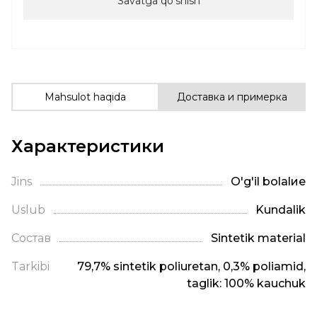
Savatga qoʻshish
Mahsulot haqida
Доставка и примерка
Характеристики
Jins
O'g'il bolalие
Uslub
Kundalik
Состав
Sintetik material
Tarkibi
79,7% sintetik poliuretan, 0,3% poliamid,
taglik: 100% kauchuk