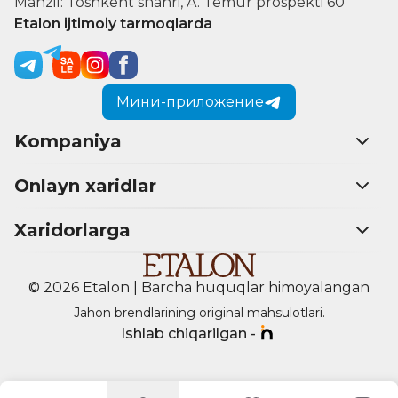
Manzil: Toshkent shahri, A. Temur prospekti 60
Etalon ijtimoiy tarmoqlarda
Мини-приложение
Kompaniya
Onlayn xaridlar
Xaridorlarga
© 2026 Etalon | Barcha huquqlar himoyalangan
Jahon brendlarining original mahsulotlari.
Ishlab chiqarilgan -