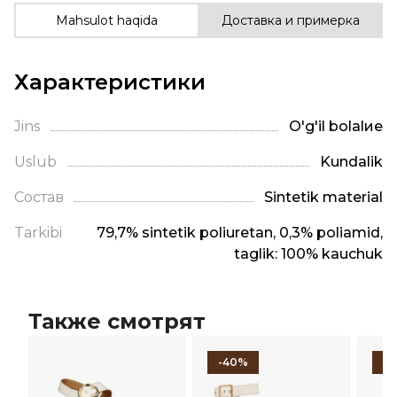
Mahsulot haqida
Доставка и примерка
Характеристики
Jins
O'g'il bolalие
Uslub
Kundalik
Состав
Sintetik material
Tarkibi
79,7% sintetik poliuretan, 0,3% poliamid,
taglik: 100% kauchuk
Также смотрят
-40%
-