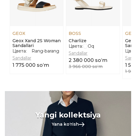
GEOX
BOSS
GEO
Geox Xand 2S Woman
Charlize
Geox
Sandallari
Sanda
Цвета:
Oq
Цвета:
Rang-barang
Цвет
Sandallar
Sandallar
Sanda
2 380 000 soʻm
1 775 000 soʻm
1 54
3 966 000 soʻm
1 93
Yangi kollektsiya
Yana koʻrish