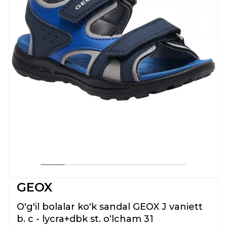
GEOX
O'g'il bolalar ko'k sandal GEOX J vaniett
b. c - lycra+dbk st. oʻlcham 31