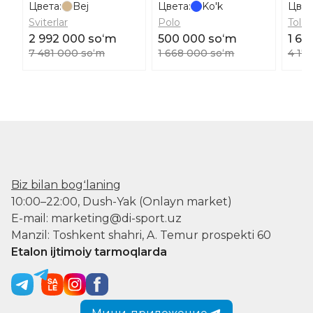
Цвета:
Bej
Цвета:
Ko'k
Цвет
Sviterlar
Polo
Tolst
2 992 000 soʻm
500 000 soʻm
1 67
7 481 000 soʻm
1 668 000 soʻm
4 17
Biz bilan bogʻlaning
10:00–22:00, Dush-Yak (Onlayn market)
E-mail: marketing@di-sport.uz
Manzil: Toshkent shahri, A. Temur prospekti 60
Etalon ijtimoiy tarmoqlarda