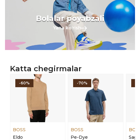
Bolalar poyabzali
Yana koʻrish
Katta chegirmalar
-60%
-70%
-
BOSS
BOSS
BOS
Eldo
Pe-Dye
Sagg