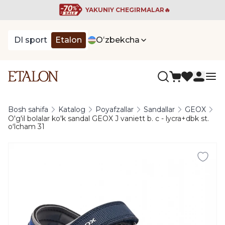
YAKUNIY CHEGIRMALAR🔥
DI sport
Etalon
Oʻzbekcha
Bosh sahifa
Katalog
Poyafzallar
Sandallar
GEOX
O'g'il bolalar ko'k sandal GEOX J vaniett b. c - lycra+dbk st.
oʻlcham 31