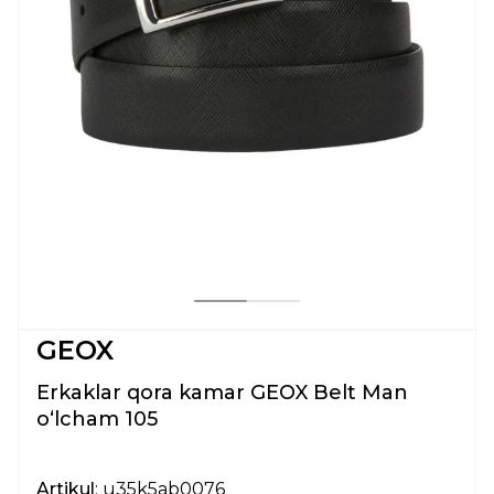
GEOX
Erkaklar qora kamar GEOX Belt Man
oʻlcham 105
Artikul
: u35k5ab0076