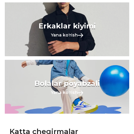
Erkaklar kiyimi
Yana koʻrish
Bolalar poyabzali
Yana koʻrish
Katta chegirmalar