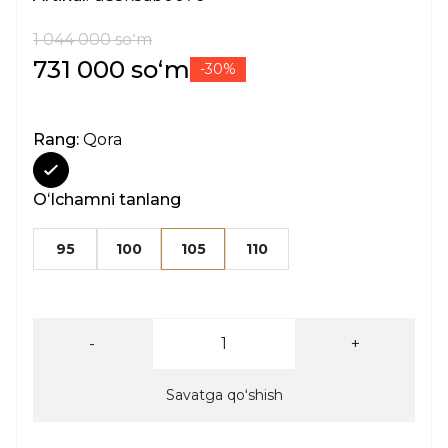
1 044 000 soʻm
731 000 soʻm
-30%
Rang:
Qora
Oʻlchamni tanlang
95
100
105
110
-
+
Savatga qoʻshish