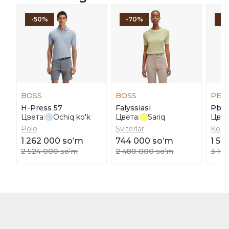
-50%
-70%
-
BOSS
BOSS
PEN
H-Press 57
Falyssiasi
Pbpa
Цвета:
Ochiq ko'k
Цвета:
Sariq
Цвет
Polo
Sviterlar
Ko'yl
1 262 000 soʻm
744 000 soʻm
1 59
2 524 000 soʻm
2 480 000 soʻm
3 19