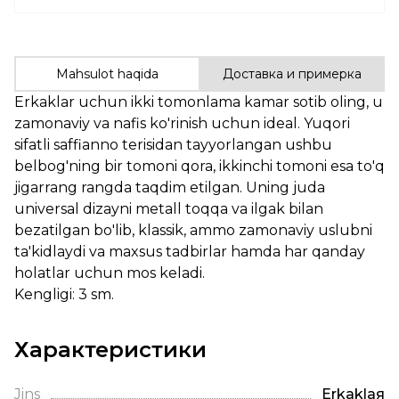
Mahsulot haqida
Доставка и примерка
Erkaklar uchun ikki tomonlama kamar sotib oling, u
zamonaviy va nafis ko'rinish uchun ideal. Yuqori
sifatli saffianno terisidan tayyorlangan ushbu
belbog'ning bir tomoni qora, ikkinchi tomoni esa to'q
jigarrang rangda taqdim etilgan. Uning juda
universal dizayni metall toqqa va ilgak bilan
bezatilgan bo'lib, klassik, ammo zamonaviy uslubni
ta'kidlaydi va maxsus tadbirlar hamda har qanday
holatlar uchun mos keladi.
Kengligi: 3 sm.
Характеристики
Jins
Erkaklая