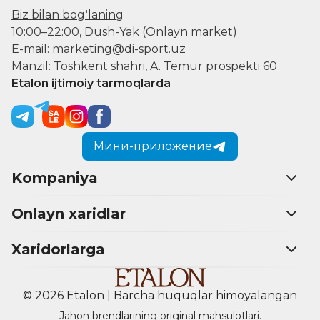
Biz bilan bogʻlaning
10:00–22:00, Dush-Yak (Onlayn market)
E-mail: marketing@di-sport.uz
Manzil: Toshkent shahri, A. Temur prospekti 60
Etalon ijtimoiy tarmoqlarda
Мини-приложение
Kompaniya
Onlayn xaridlar
Xaridorlarga
© 2026 Etalon | Barcha huquqlar himoyalangan
Jahon brendlarining original mahsulotlari.