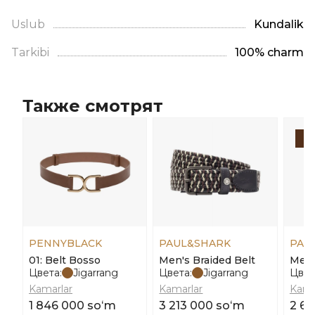
Uslub
Kundalik
Tarkibi
100% charm
Также смотрят
-
PENNYBLACK
PAUL&SHARK
PAU
01: Belt Bosso
Men's Braided Belt
Men'
Цвета:
Jigarrang
Цвета:
Jigarrang
Цвет
Kamarlar
Kamarlar
Kama
1 846 000 soʻm
3 213 000 soʻm
2 62