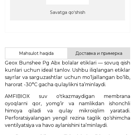
Savatga qoʻshish
Mahsulot haqida
Доставка и примерка
Geox Bunshee Pg Abx bolalar etiklari — sovuq qish
kunlari uchun ideal tanlov. Ushbu iliqlangan etiklar
sayrlar va sarguzashtlar uchun mo‘ljallangan bo‘lib,
harorat -30°C gacha qulaylikni ta’minlaydi.
AMFIBIOX suv o'tkazmaydigan membrana
oyoqlarni qor, yomg‘ir va namlikdan ishonchli
himoya qiladi va qulay mikroiqlim yaratadi.
Perforatsiyalangan yengil rezina taglik qo‘shimcha
ventilyatsiya va havo aylanishini ta’minlaydi.