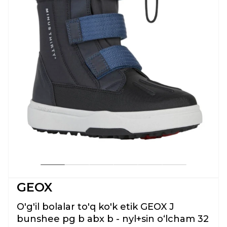
GEOX
O'g'il bolalar to'q ko'k etik GEOX J
bunshee pg b abx b - nyl+sin oʻlcham 32