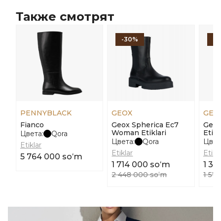
Также смотрят
-30%
-1
PENNYBLACK
GEOX
GEO
Fianco
Geox Spherica Ec7
Geox
Woman Etiklari
Etikl
Цвета:
Qora
Цвета:
Qora
Цвет
Etiklar
Etiklar
Etikl
5 764 000 soʻm
1 714 000 soʻm
1 34
2 448 000 soʻm
1 57