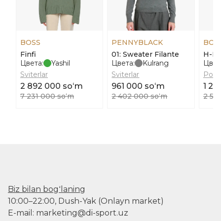
BOSS
PENNYBLACK
BOS
Finfi
01: Sweater Filante
H-Pr
Цвета:
Yashil
Цвета:
Kulrang
Цвет
Sviterlar
Sviterlar
Polo
2 892 000 soʻm
961 000 soʻm
1 26
7 231 000 soʻm
2 402 000 soʻm
2 52
Biz bilan bogʻlaning
10:00–22:00, Dush-Yak (Onlayn market)
E-mail: marketing@di-sport.uz