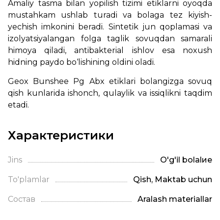
Amaliy tasma bilan yopilish tizimi etiklarni oyoqda
mustahkam ushlab turadi va bolaga tez kiyish-
yechish imkonini beradi. Sintetik jun qoplamasi va
izolyatsiyalangan folga taglik sovuqdan samarali
himoya qiladi, antibakterial ishlov esa noxush
hidning paydo bo‘lishining oldini oladi.
Geox Bunshee Pg Abx etiklari bolangizga sovuq
qish kunlarida ishonch, qulaylik va issiqlikni taqdim
etadi.
Характеристики
Jins
O'g'il bolalие
To'plamlar
Qish, Maktab uchun
Состав
Aralash materiallar