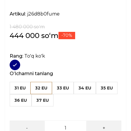
Artikul
: j26d8b0fume
1 480 000 soʻm
444 000 soʻm
-70%
Rang:
To'q ko'k
Oʻlchamni tanlang
31 EU
32 EU
33 EU
34 EU
35 EU
36 EU
37 EU
-
+