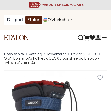
YAKUNIY CHEGIRMALAR🔥
DI sport
Etalon
Oʻzbekcha
Bosh sahifa
Katalog
Poyafzallar
Etiklar
GEOX
O'g'il bolalar to'q ko'k etik GEOX J bunshee pg b abx b -
nyl+sin oʻlcham 32